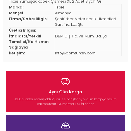
Trixie Yumuşak Köpek Çizmesi XL 2 Adet Siyah Gri
Marka:
Trixie
Menşei
Almanya
Firma/Satıcı Bilgisi
Şentürkler Veterinerlik Hizmetleri
San. Tic. Ltd. Şti.
Üretici Bilgisi:
İthalatçı/Yetkili
DBM Dış Tic. ve Müm. Ltd. Şti.
Temsilci/İfa Hizmet
Sağlayıcı:
İletişim:
info@dbmturkey.com
Aynı Gün Kargo
16:00’a kadar vermiş olduğunuz siparişler aynı gün kargoya teslim
edilmektedir. Cumartesi 10:00'a Kadar