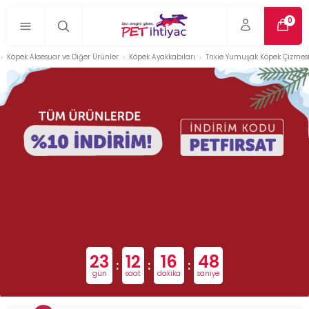
0
Köpek Aksesuar ve Diğer Ürünler
Köpek Ayakkabıları
Trixie Yumuşak Köpek Çizmesi 
23
12
16
48
:
:
:
gün
saat
dakika
saniye