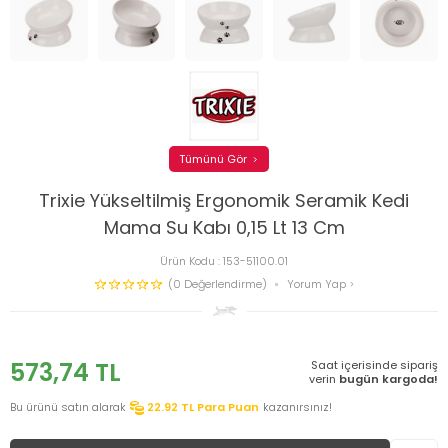
Tümünü Gör
Trixie Yükseltilmiş Ergonomik Seramik Kedi
Mama Su Kabı 0,15 Lt 13 Cm
Ürün Kodu :
153-51100.01
(0 Değerlendirme)
Yorum Yap
573,74
TL
Saat içerisinde sipariş
verin
bugün kargoda!
Bu ürünü satın alarak
22.92
TL Para Puan
kazanırsınız!