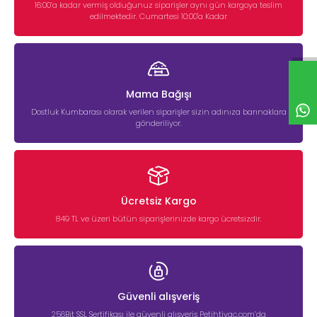
16:00’a kadar vermiş olduğunuz siparişler aynı gün kargoya teslim
edilmektedir. Cumartesi 10:00'a Kadar
Mama Bağışı
Dostluk Kumbarası olarak verilen siparişler sizin adınıza barınaklara
gönderiliyor.
Ücretsiz Kargo
849 TL ve üzeri bütün siparişlerinizde kargo ücretsizdir.
Güvenli alışveriş
256Bit SSL Sertifikası ile güvenli alışveriş Petihtiyac.com’da