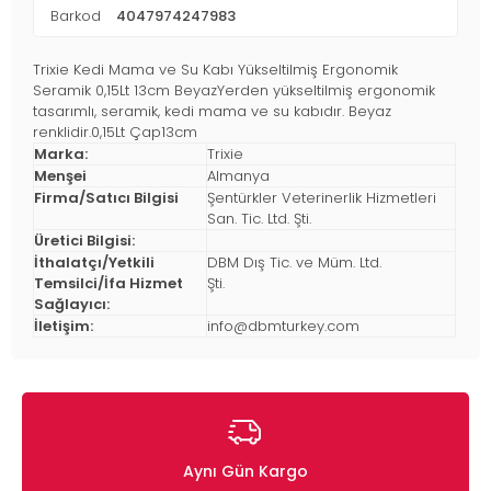
Barkod
4047974247983
Trixie Kedi Mama ve Su Kabı Yükseltilmiş Ergonomik
Seramik 0,15Lt 13cm BeyazYerden yükseltilmiş ergonomik
tasarımlı, seramik, kedi mama ve su kabıdır. Beyaz
renklidir.0,15Lt Çap13cm
Marka:
Trixie
Menşei
Almanya
Firma/Satıcı Bilgisi
Şentürkler Veterinerlik Hizmetleri
San. Tic. Ltd. Şti.
Üretici Bilgisi:
İthalatçı/Yetkili
DBM Dış Tic. ve Müm. Ltd.
Temsilci/İfa Hizmet
Şti.
Sağlayıcı:
İletişim:
info@dbmturkey.com
Aynı Gün Kargo