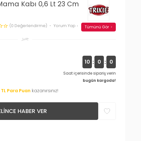
 Mama Kabı 0,6 Lt 23 Cm
(0 Değerlendirme)
Yorum Yap
Tümünü Gör
:
:
9
59
59
Saat içerisinde sipariş verin
bugün kargoda!
TL Para Puan
kazanırsınız!
LINCE HABER VER