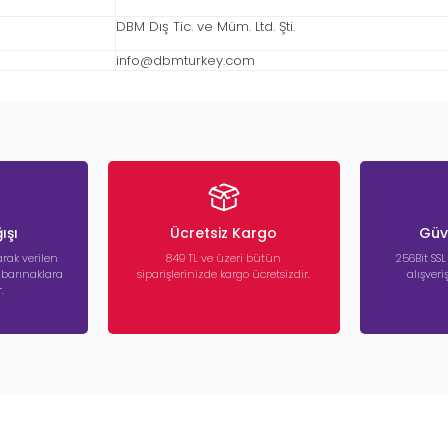
DBM Dış Tic. ve Müm. Ltd. Şti.
info@dbmturkey.com
ışı
Ücretsiz Kargo
Güve
rak verilen
849 TL ve üzeri bütün
256Bit SSL
a barınaklara
siparişlerinizde kargo ücretsizdir.
alışver
.