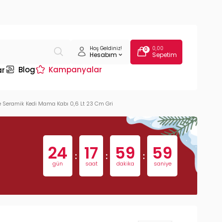
Hoş Geldiniz!
0,00
0
Hesabım
Sepetim
Blog
Kampanyalar
ar
ie Seramik Kedi Mama Kabı 0,6 Lt 23 Cm Gri
24
17
59
58
:
:
:
gün
saat
dakika
saniye