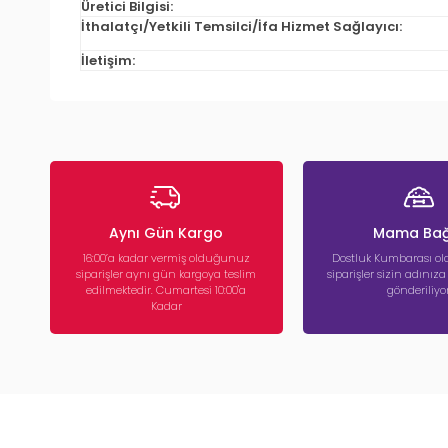
Üretici Bilgisi:
İthalatçı/Yetkili Temsilci/İfa Hizmet Sağlayıcı:
İletişim:
Aynı Gün Kargo
Mama Bağ
16:00’a kadar vermiş olduğunuz
Dostluk Kumbarası ola
siparişler aynı gün kargoya teslim
siparişler sizin adınız
edilmektedir. Cumartesi 10:00'a
gönderiliyor
Kadar