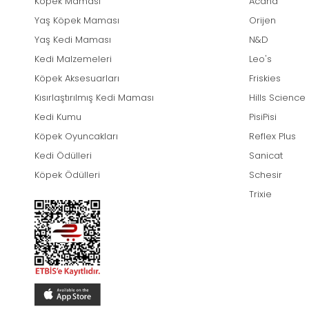
Köpek Maması
Acana
Yaş Köpek Maması
Orijen
Yaş Kedi Maması
N&D
Kedi Malzemeleri
Leo's
Köpek Aksesuarları
Friskies
Kısırlaştırılmış Kedi Maması
Hills Science
Kedi Kumu
PisiPisi
Köpek Oyuncakları
Reflex Plus
Kedi Ödülleri
Sanicat
Köpek Ödülleri
Schesir
Trixie