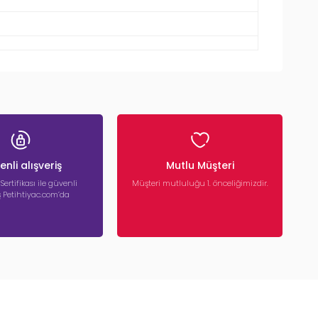
nli alışveriş
Mutlu Müşteri
 Sertifikası ile güvenli
Müşteri mutluluğu 1. önceliğimizdir.
iş Petihtiyac.com’da