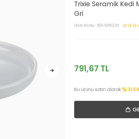
Trixie Seramik Kedi
Gri
Ürün Kodu :
153-51152.01
791,67
TL
Bu ürünü satın alarak
31.64
GE