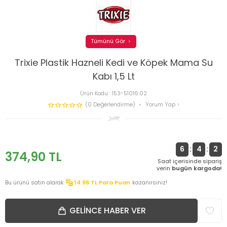
Tümünü Gör
Trixie Plastik Hazneli Kedi ve Köpek Mama Su
Kabı 1,5 Lt
Ürün Kodu :
153-51016.02
(0 Değerlendirme)
Yorum Yap
6
:
4
:
2
374,90
TL
Saat içerisinde sipariş
verin
bugün kargoda!
Bu ürünü satın alarak
14.96
TL Para Puan
kazanırsınız!
GELINCE HABER VER