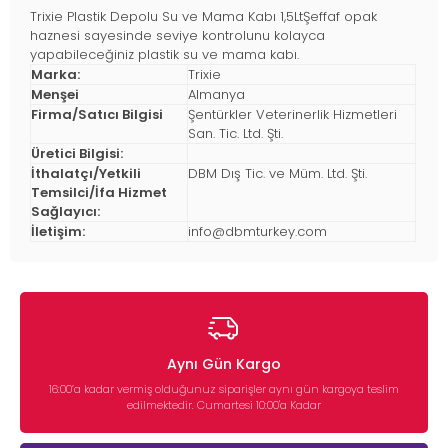
Trixie Plastik Depolu Su ve Mama Kabı 1,5LtŞeffaf opak
haznesi sayesinde seviye kontrolunu kolayca
yapabileceğiniz plastik su ve mama kabı.
Marka:
Trixie
Menşei
Almanya
Firma/Satıcı Bilgisi
Şentürkler Veterinerlik Hizmetleri
San. Tic. Ltd. Şti.
Üretici Bilgisi:
İthalatçı/Yetkili
DBM Dış Tic. ve Müm. Ltd. Şti.
Temsilci/İfa Hizmet
Sağlayıcı:
İletişim:
info@dbmturkey.com
Aynı Gün Kargo
16:00’a kadar vermiş olduğunuz siparişler aynı gün kargoya teslim
edilmektedir. Cumartesi 10:00'a Kadar