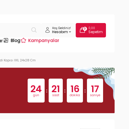
Hoş Geldiniz!
0,00
0
Hesabım
Sepetim
Blog
Kampanyalar
ar
Kedi Kapısı XXL 24x28 Cm
24
21
16
16
:
:
:
gün
saat
dakika
saniye