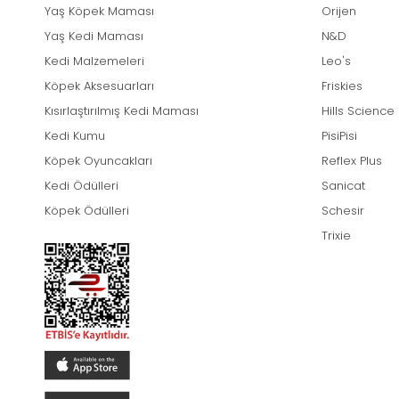
Yaş Köpek Maması
Orijen
Yaş Kedi Maması
N&D
Kedi Malzemeleri
Leo's
Köpek Aksesuarları
Friskies
Kısırlaştırılmış Kedi Maması
Hills Science
Kedi Kumu
PisiPisi
Köpek Oyuncakları
Reflex Plus
Kedi Ödülleri
Sanicat
Köpek Ödülleri
Schesir
Trixie