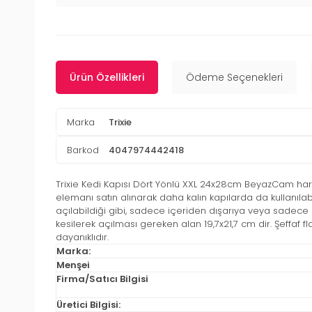
Ürün Özellikleri
Ödeme Seçenekleri
Marka
Trixie
Barkod
4047974442418
Trixie Kedi Kapısı Dört Yönlü XXL 24x28cm BeyazCam hariç 
elemanı satın alınarak daha kalın kapılarda da kullanılabili
açılabildiği gibi, sadece içeriden dışarıya veya sadece d
kesilerek açılması gereken alan 19,7x21,7 cm dir. Şeffaf 
dayanıklıdır.
Marka:
Menşei
Firma/Satıcı Bilgisi
Üretici Bilgisi: