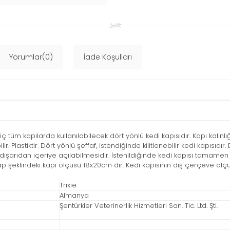
Yorumlar(0)
İade Koşulları
tüm kapılarda kullanılabilecek dört yönlü kedi kapısıdır. Kapı kalınlı
r. Plastiktir. Dört yönlü şeffaf, istendiğinde kilitlenebilir kedi kapısıd
ışarıdan içeriye açılabilmesidir. İstenildiğinde kedi kapısı tamamen k
flap şeklindeki kapı ölçüsü 18x20cm dir. Kedi kapısının dış çerçeve ölç
Trixie
Almanya
Şentürkler Veterinerlik Hizmetleri San. Tic. Ltd. Şti.