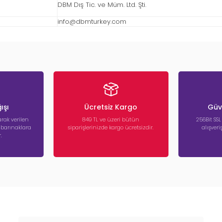
DBM Dış Tic. ve Müm. Ltd. Şti.
info@dbmturkey.com
ışı
Ücretsiz Kargo
Güve
rak verilen
849 TL ve üzeri bütün
256Bit SSL
a barınaklara
siparişlerinizde kargo ücretsizdir.
alışver
.