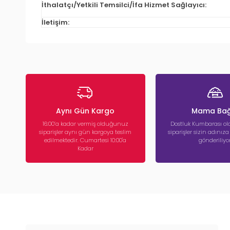
İthalatçı/Yetkili Temsilci/İfa Hizmet Sağlayıcı:
İletişim:
Aynı Gün Kargo
Mama Bağ
16:00’a kadar vermiş olduğunuz
Dostluk Kumbarası ola
siparişler aynı gün kargoya teslim
siparişler sizin adınız
edilmektedir. Cumartesi 10:00'a
gönderiliyor
Kadar