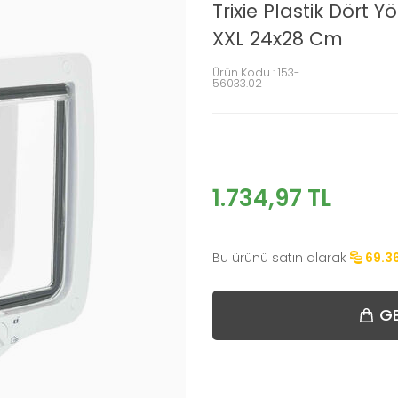
Trixie Plastik Dört 
XXL 24x28 Cm
Ürün Kodu :
153-
56033.02
1.734,97
TL
Bu ürünü satın alarak
69.3
GE