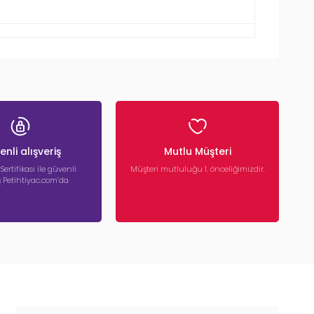
nli alışveriş
Mutlu Müşteri
 Sertifikası ile güvenli
Müşteri mutluluğu 1. önceliğimizdir.
iş Petihtiyac.com’da