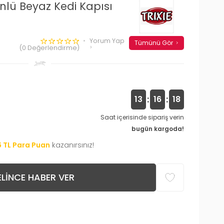
Yönlü Beyaz Kedi Kapısı
Yorum Yap
Tümünü Gör
(0 Değerlendirme)
:
:
13
16
17
Saat içerisinde sipariş verin
bugün kargoda!
6
TL Para Puan
kazanırsınız!
LINCE HABER VER