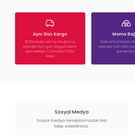
Aynı Gün Kargo
Mama Bağ
16:00’a kadar vermiş olduğunuz
Dostluk Kumbarası ola
siparişler aynı gün kargoya teslim
siparişler sizin adınız
edilmektedir. Cumartesi 10:00'a
gönderiliyor
Kadar
Sosyal Medya
Sosyal medya hesaplarımızdan bizi
takip edebilirsiniz.