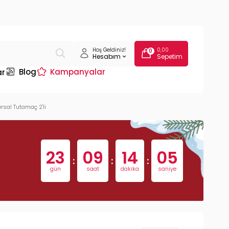
Hoş Geldiniz!
0,00
0
Hesabım
Sepetim
Blog
Kampanyalar
ar
rsal Tutamaç 2'li
23
09
14
05
:
:
:
gün
saat
dakika
saniye