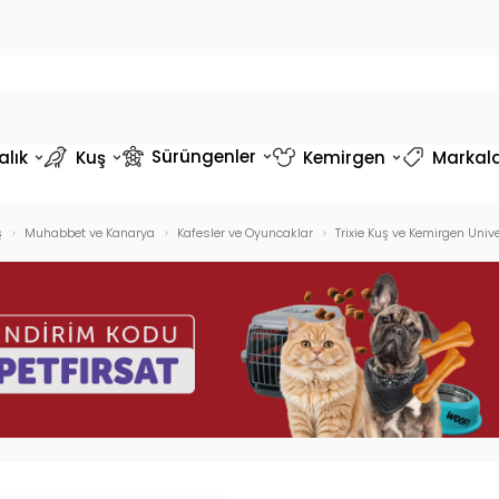
Sürüngenler
alık
Kuş
Kemirgen
Markal
ş
Muhabbet ve Kanarya
Kafesler ve Oyuncaklar
Trixie Kuş ve Kemirgen Unive