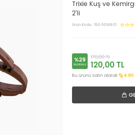
Trixie Kuş ve Kemi
2'li
Ürün Kodu :
153-50149.01
170,00
TL
%29
120,00
TL
INDIRIMLI
Bu ürünü satın alarak
4.80
GE