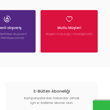
nli alışveriş
Mutlu Müşteri
 Sertifikası ile güvenli
Müşteri mutluluğu 1. önceliğimizdir.
iş Petihtiyac.com’da
E-Bülten Aboneliği
Kampanyalardan haberdar olmak
için e-bültene abone olun.