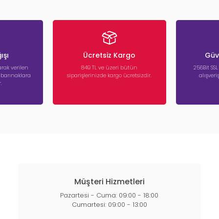
ışı
Ücretsiz Kargo
Güve
rak verilen
849 TL ve üzeri bütün
256Bit SSL
a barınaklara
siparişlerinizde kargo ücretsizdir.
alışver
.
Müşteri Hizmetleri
Pazartesi - Cuma: 09:00 - 18:00
Cumartesi: 09:00 - 13:00