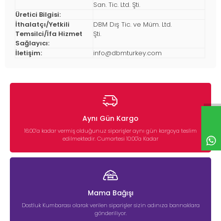
San. Tic. Ltd. Şti.
Üretici Bilgisi:
İthalatçı/Yetkili
DBM Dış Tic. ve Müm. Ltd.
Temsilci/İfa Hizmet
Şti.
Sağlayıcı:
İletişim:
info@dbmturkey.com
Aynı Gün Kargo
16:00’a kadar vermiş olduğunuz siparişler aynı gün kargoya teslim
edilmektedir. Cumartesi 10:00'a Kadar
Mama Bağışı
Dostluk Kumbarası olarak verilen siparişler sizin adınıza barınaklara
gönderiliyor.