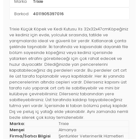
Marka
Trixie
Barkod
4011905397016
Trixie Küçük Köpek ve Kedi Kutusu Xs 32x32x47cmKöpeğiniz
ve kediniz için evde, yolculuk sırasında, tatilde ve
yarışmalarda ideal ve güvenli bir yerdir. Katlanarak çanta
şeklinde taşınabilir. İki tarafında ve kapısındaki dayanıklı file
bölüm sayesinde köpeğiniz veya kediniz içerisinde
yatarken etrafını görebileceği için çok rahat edecek ve
huzur duyacaktır. Dilediğinizde yan pencerelerini
kapatabileceğiniz dış perdeleri vardır. Bu perdeler cırt cırt
ile üst tarafa toplanabilir veya kapıtılabilir. Her iki yanında
pencerelerinin altında cepleri vardr. Dilerseniz kapısını üst
tarafa rulo yaparak cırt cırtı ile sabitleyebilir ve mini bir
kulübeye çevirebilirsiniz. Dilerseniz tabanından yere
sabitleyebilirsiniz. Üst tarafında kaldırıp taşıyabileceğiniz
tutma yeri vardır. İçerisinde ki taban bölümü peluş kaplıdır.
Dış ve peluş iç yatağı elde yıkanabilir. Aynı zamanda nemli
bezle silerek çok kolay temizlenebilir.
Marka:
Trixie
Menşei
Almanya
Firma/Satıcı Bilgisi
Şentürkler Veterinerlik Hizmetleri