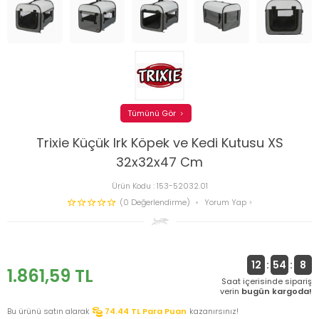
Tümünü Gör
Trixie Küçük Irk Köpek ve Kedi Kutusu XS
32x32x47 Cm
Ürün Kodu :
153-52032.01
(0 Değerlendirme)
Yorum Yap
12
:
54
:
7
1.861,59
TL
Saat içerisinde sipariş
verin
bugün kargoda!
Bu ürünü satın alarak
74.44
TL Para Puan
kazanırsınız!