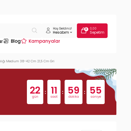
Hoş Geldiniz!
0,00
0
Hesabım
Sepetim
Blog
Kampanyalar
ar
kalığı Medium 38-42 Cm 21,5 Cm Gri
22
11
59
54
:
:
:
gün
saat
dakika
saniye