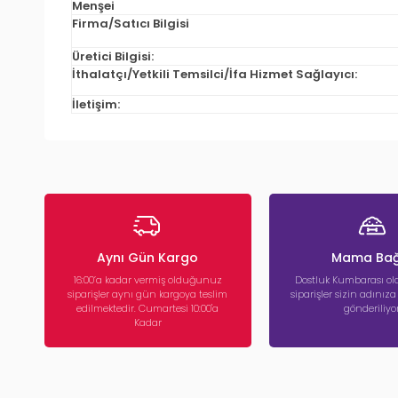
Menşei
Firma/Satıcı Bilgisi
Üretici Bilgisi:
İthalatçı/Yetkili Temsilci/İfa Hizmet Sağlayıcı:
İletişim:
Aynı Gün Kargo
Mama Bağ
16:00’a kadar vermiş olduğunuz
Dostluk Kumbarası ola
siparişler aynı gün kargoya teslim
siparişler sizin adınız
edilmektedir. Cumartesi 10:00'a
gönderiliyor
Kadar