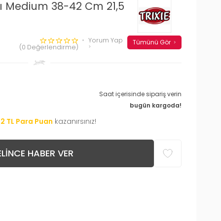
ğı Medium 38-42 Cm 21,5
Yorum Yap
Tümünü Gör
(0 Değerlendirme)
Saat içerisinde sipariş verin
bugün kargoda!
52
TL Para Puan
kazanırsınız!
LINCE HABER VER