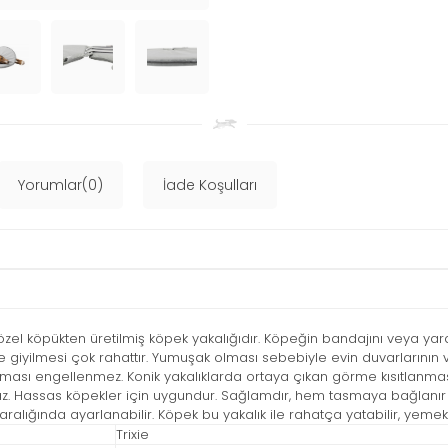
Yorumlar(0)
İade Koşulları
özel köpükten üretilmiş köpek yakalığıdır. Köpeğin bandajını veya y
ı ve giyilmesi çok rahattır. Yumuşak olması sebebiyle evin duvarları
yması engellenmez. Konik yakalıklarda ortaya çıkan görme kısıtlanma
az. Hassas köpekler için uygundur. Sağlamdır, hem tasmaya bağlanır 
aralığında ayarlanabilir. Köpek bu yakalık ile rahatça yatabilir, yemek yi
Trixie