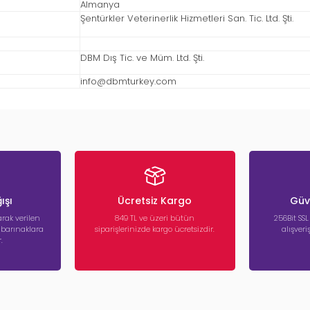
Almanya
Şentürkler Veterinerlik Hizmetleri San. Tic. Ltd. Şti.
DBM Dış Tic. ve Müm. Ltd. Şti.
info@dbmturkey.com
ışı
Ücretsiz Kargo
Güve
rak verilen
849 TL ve üzeri bütün
256Bit SSL
a barınaklara
siparişlerinizde kargo ücretsizdir.
alışver
.