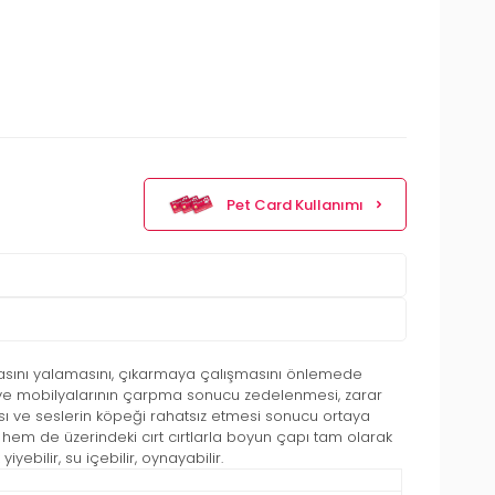
Pet Card Kullanımı
arasını yalamasını, çıkarmaya çalışmasını önlemede
nın ve mobilyalarının çarpma sonucu zedelenmesi, zarar
sı ve seslerin köpeği rahatsız etmesi sonucu ortaya
hem de üzerindeki cırt cırtlarla boyun çapı tam olarak
yebilir, su içebilir, oynayabilir.