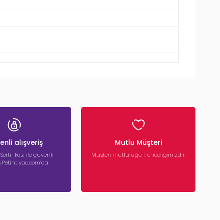
nli alışveriş
Mutlu Müşteri
 Sertifikası ile güvenli
Müşteri mutluluğu 1. önceliğimizdir.
iş Petihtiyac.com’da