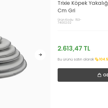
Trixie Köpek Yakalı
Cm Gri
Ürün Kodu :
153-
74002.02
2.613,47
TL
Bu ürünü satın alarak
104.
GE