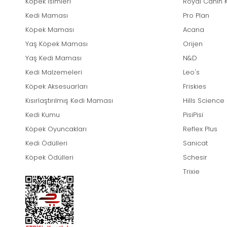
Köpek İsimleri
Royal Canin 
Kedi Maması
Pro Plan
Köpek Maması
Acana
Yaş Köpek Maması
Orijen
Yaş Kedi Maması
N&D
Kedi Malzemeleri
Leo's
Köpek Aksesuarları
Friskies
Kısırlaştırılmış Kedi Maması
Hills Science
Kedi Kumu
PisiPisi
Köpek Oyuncakları
Reflex Plus
Kedi Ödülleri
Sanicat
Köpek Ödülleri
Schesir
Trixie