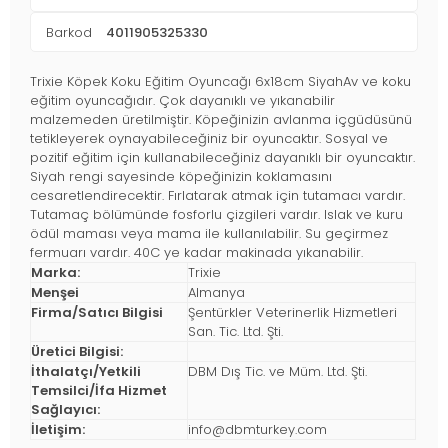
Barkod
4011905325330
Trixie Köpek Koku Eğitim Oyuncağı 6x18cm SiyahAv ve koku
eğitim oyuncağıdır. Çok dayanıklı ve yıkanabilir
malzemeden üretilmiştir. Köpeğinizin avlanma içgüdüsünü
tetikleyerek oynayabileceğiniz bir oyuncaktır. Sosyal ve
pozitif eğitim için kullanabileceğiniz dayanıklı bir oyuncaktır.
Siyah rengi sayesinde köpeğinizin koklamasını
cesaretlendirecektir. Fırlatarak atmak için tutamacı vardır.
Tutamaç bölümünde fosforlu çizgileri vardır. Islak ve kuru
ödül maması veya mama ile kullanılabilir. Su geçirmez
fermuarı vardır. 40C ye kadar makinada yıkanabilir.
Marka:
Trixie
Menşei
Almanya
Firma/Satıcı Bilgisi
Şentürkler Veterinerlik Hizmetleri
San. Tic. Ltd. Şti.
Üretici Bilgisi:
İthalatçı/Yetkili
DBM Dış Tic. ve Müm. Ltd. Şti.
Temsilci/İfa Hizmet
Sağlayıcı:
İletişim:
info@dbmturkey.com