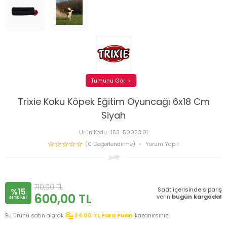
Tümünü Gör
Trixie Koku Köpek Eğitim Oyuncağı 6x18 Cm
Siyah
Ürün Kodu :
153-50023.01
(0 Değerlendirme)
Yorum Yap
710,00
TL
Saat içerisinde sipariş
%15
600,00
TL
verin
bugün kargoda!
INDIRIMLI
Bu ürünü satın alarak
24.00
TL Para Puan
kazanırsınız!