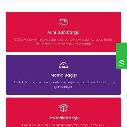
Aynı Gün Kargo
16:00’a kadar vermiş olduğunuz siparişler aynı gün kargoya teslim
edilmektedir. Cumartesi 10:00'a Kadar
Mama Bağışı
Dostluk Kumbarası olarak verilen siparişler sizin adınıza barınaklara
gönderiliyor.
Ücretsiz Kargo
849 TL ve üzeri bütün siparişlerinizde kargo ücretsizdir.