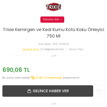
Tümünü Gör
Trixie Kemirgen ve Kedi Kumu Kötü Koku Önleyici
750 Ml
Ürün Kodu :
153-72015.01
(0 Değerlendirme)
Yorum Yap
690,06
TL
Bu ürünü satın alarak
27.60
TL Para Puan
kazanırsınız!
GELINCE HABER VER