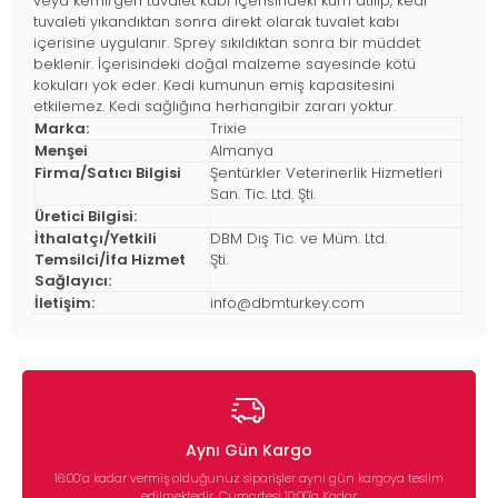
veya kemirgen tuvalet kabı içerisindeki kum atılıp, kedi
tuvaleti yıkandıktan sonra direkt olarak tuvalet kabı
içerisine uygulanır. Sprey sıkıldıktan sonra bir müddet
beklenir. İçerisindeki doğal malzeme sayesinde kötü
kokuları yok eder. Kedi kumunun emiş kapasitesini
etkilemez. Kedi sağlığına herhangibir zararı yoktur.
Marka:
Trixie
Menşei
Almanya
Firma/Satıcı Bilgisi
Şentürkler Veterinerlik Hizmetleri
San. Tic. Ltd. Şti.
Üretici Bilgisi:
İthalatçı/Yetkili
DBM Dış Tic. ve Müm. Ltd.
Temsilci/İfa Hizmet
Şti.
Sağlayıcı:
İletişim:
info@dbmturkey.com
Aynı Gün Kargo
16:00’a kadar vermiş olduğunuz siparişler aynı gün kargoya teslim
edilmektedir. Cumartesi 10:00'a Kadar