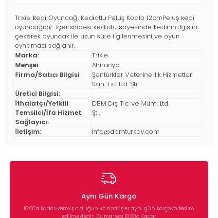
Trixie Kedi Oyuncağı Kediotlu Peluş Koala 12cmPeluş kedi
oyuncağıdır. İçerisindeki kediotu sayesinde kedinin ilgisini
çekerek oyuncak ile uzun süre ilgilenmesini ve oyun
oynaması sağlanır.
Marka:
Trixie
Menşei
Almanya
Firma/Satıcı Bilgisi
Şentürkler Veterinerlik Hizmetleri
San. Tic. Ltd. Şti.
Üretici Bilgisi:
İthalatçı/Yetkili
DBM Dış Tic. ve Müm. Ltd.
Temsilci/İfa Hizmet
Şti.
Sağlayıcı:
İletişim:
info@dbmturkey.com
Aynı Gün Kargo
16:00’a kadar vermiş olduğunuz siparişler aynı gün kargoya teslim
edilmektedir. Cumartesi 10:00'a Kadar