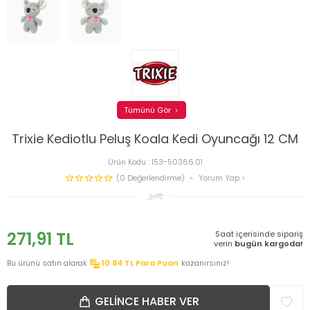
Tümünü Gör
Trixie Kediotlu Peluş Koala Kedi Oyuncağı 12 CM
Ürün Kodu :
153-50366.01
(0 Değerlendirme)
Yorum Yap
271,91
TL
Saat içerisinde sipariş
verin
bugün kargoda!
Bu ürünü satın alarak
10.84
TL Para Puan
kazanırsınız!
GELINCE HABER VER