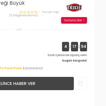
reği Büyük
Yorum Yap
(0 Değerlendirme)
Tümünü Gör
:
:
4
17
54
Saat içerisinde sipariş verin
bugün kargoda!
TL Para Puan
kazanırsınız!
LINCE HABER VER