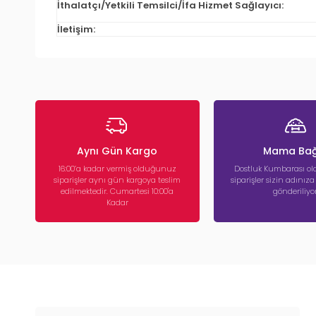
İthalatçı/Yetkili Temsilci/İfa Hizmet Sağlayıcı:
İletişim:
Aynı Gün Kargo
Mama Bağ
16:00’a kadar vermiş olduğunuz
Dostluk Kumbarası ola
siparişler aynı gün kargoya teslim
siparişler sizin adınız
edilmektedir. Cumartesi 10:00'a
gönderiliyor
Kadar