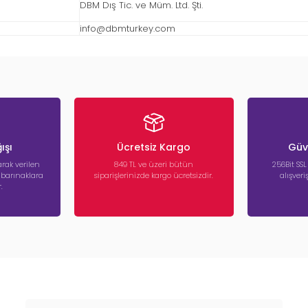
DBM Dış Tic. ve Müm. Ltd. Şti.
info@dbmturkey.com
ışı
Ücretsiz Kargo
Güve
rak verilen
849 TL ve üzeri bütün
256Bit SSL
a barınaklara
siparişlerinizde kargo ücretsizdir.
alışver
.