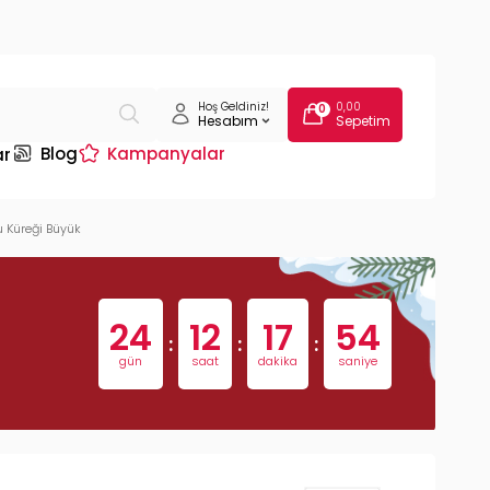
Hoş Geldiniz!
0,00
0
Hesabım
Sepetim
Blog
Kampanyalar
ar
u Küreği Büyük
24
12
17
53
:
:
:
gün
saat
dakika
saniye