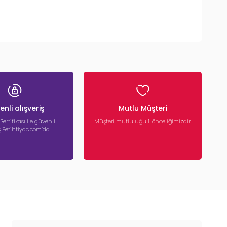
nli alışveriş
Mutlu Müşteri
 Sertifikası ile güvenli
Müşteri mutluluğu 1. önceliğimizdir.
iş Petihtiyac.com’da