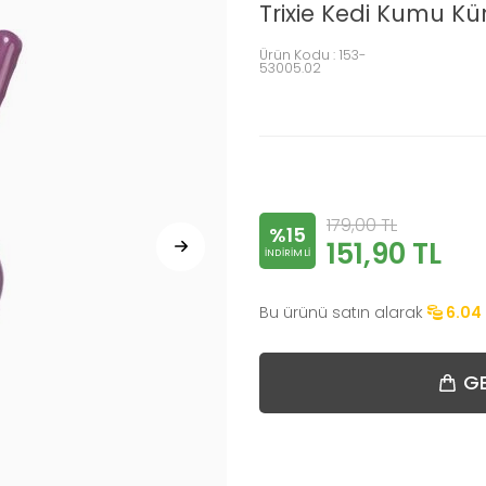
Trixie Kedi Kumu Kü
Ürün Kodu :
153-
53005.02
179,00
TL
%15
151,90
TL
INDIRIMLI
Bu ürünü satın alarak
6.04
GE