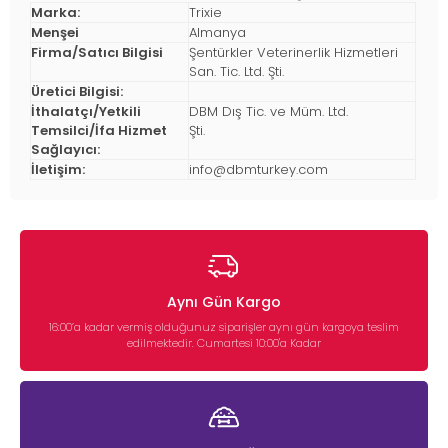
Marka:
Trixie
Menşei
Almanya
Firma/Satıcı Bilgisi
Şentürkler Veterinerlik Hizmetleri
San. Tic. Ltd. Şti.
Üretici Bilgisi:
İthalatçı/Yetkili
DBM Dış Tic. ve Müm. Ltd.
Temsilci/İfa Hizmet
Şti.
Sağlayıcı:
İletişim:
info@dbmturkey.com
Aynı Gün Kargo
16:00’a kadar vermiş olduğunuz siparişler aynı gün kargoya teslim
edilmektedir. Cumartesi 10:00'a Kadar