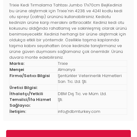
Trixie Kedi Tırmalama Tahtası Jumbo 17x70cm BejKedinizi
bu ürüne alıştırmak için Trixie'nin 4238 ve 4241 kodlu kedi
otu spreyi (catnip) ürününü kullanabilirsiniz. Kediotu
kedinizin ürüne karşı merakını arttıracaktır. Kediniz kedi otu
kokusunu aldığında rahatlamış ve sakinleşmiş olarak ürünü
benimseyecektir. Kedinizi herhangi bir ürüne alıştırmak için
oldukça etkili bir yöntemdir. Özellikle taşıma kaplarında
taşıma kabını seyahatten önce kedinizle tanıştırmanız ve
ürüne güven duymasını sağlamanız çok önemlidir. Ürünü
duvara monte edebilirsiniz.
Marka:
Trixie
Menşei
Almanya
Firma/Satıcı Bilgisi
Şentürkler Veterinerlik Hizmetleri
San. Tic. Ltd. Şti.
Üretici Bilgisi:
İthalatçı/Yetkili
DBM Dış Tic. ve Müm. Ltd.
Temsilci/İfa Hizmet
Şti.
Sağlayıcı:
İletişim:
info@dbmturkey.com