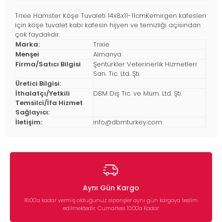
Trixie Hamster Köşe Tuvaleti 14x8x11-11cmKemirgen kafesleri
için köşe tuvalet kabı kafesin hijyen ve temizliği açısından
çok faydalıdır.
Marka:
Trixie
Menşei
Almanya
Firma/Satıcı Bilgisi
Şentürkler Veterinerlik Hizmetleri
San. Tic. Ltd. Şti.
Üretici Bilgisi:
İthalatçı/Yetkili
DBM Dış Tic. ve Müm. Ltd. Şti.
Temsilci/İfa Hizmet
Sağlayıcı:
İletişim:
info@dbmturkey.com
Aynı Gün Kargo
16:00’a kadar vermiş olduğunuz siparişler aynı gün kargoya teslim
edilmektedir. Cumartesi 10:00'a Kadar