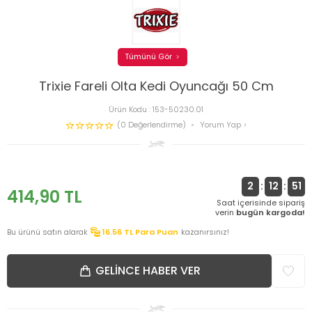
Tümünü Gör
Trixie Fareli Olta Kedi Oyuncağı 50 Cm
Ürün Kodu :
153-50230.01
(0 Değerlendirme)
Yorum Yap
2
:
12
:
50
414,90
TL
Saat içerisinde sipariş
verin
bugün kargoda!
Bu ürünü satın alarak
16.56
TL Para Puan
kazanırsınız!
GELINCE HABER VER