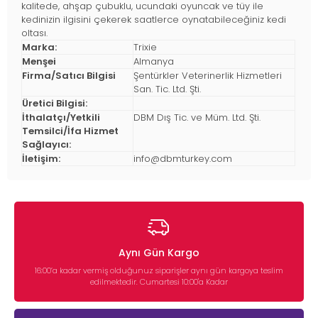
kalitede, ahşap çubuklu, ucundaki oyuncak ve tüy ile
kedinizin ilgisini çekerek saatlerce oynatabileceğiniz kedi
oltası.
Marka:
Trixie
Menşei
Almanya
Firma/Satıcı Bilgisi
Şentürkler Veterinerlik Hizmetleri
San. Tic. Ltd. Şti.
Üretici Bilgisi:
İthalatçı/Yetkili
DBM Dış Tic. ve Müm. Ltd. Şti.
Temsilci/İfa Hizmet
Sağlayıcı:
İletişim:
info@dbmturkey.com
Aynı Gün Kargo
16:00’a kadar vermiş olduğunuz siparişler aynı gün kargoya teslim
edilmektedir. Cumartesi 10:00'a Kadar