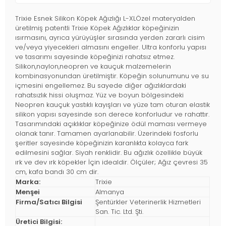
Trixie Esnek Silikon Köpek Ağızlığı L-XLÖzel materyalden
üretilmiş patentli Trixie Köpek Ağızlıklar köpeğinizin
ısırmasını, ayrıca yürüyüşler sırasında yerden zararlı cisim
ve/veya yiyecekleri almasını engeller. Ultra konforlu yapısı
ve tasarımı sayesinde köpeğinizi rahatsız etmez.
Silikon,naylon,neopren ve kauçuk malzemelerin
kombinasyonundan üretilmiştir. Köpeğin solunumunu ve su
içmesini engellemez. Bu sayede diğer ağızlıklardaki
rahatsızlık hissi oluşmaz. Yüz ve boyun bölgesindeki
Neopren kauçuk yastıklı kayışları ve yüze tam oturan elastik
silikon yapısı sayesinde son derece konforludur ve rahattır.
Tasarımındaki açıklıklar köpeğinize ödül maması vermeye
olanak tanır. Tamamen ayarlanabilir. Üzerindeki fosforlu
şeritler sayesinde köpeğinizin karanlıkta kolayca fark
edilmesini sağlar. Siyah renklidir. Bu ağızlık özellikle büyük
ırk ve dev ırk köpekler İçin idealdir. Ölçüler; Ağız çevresi 35
cm, kafa bandı 30 cm dir.
Marka:
Trixie
Menşei
Almanya
Firma/Satıcı Bilgisi
Şentürkler Veterinerlik Hizmetleri
San. Tic. Ltd. Şti.
Üretici Bilgisi: