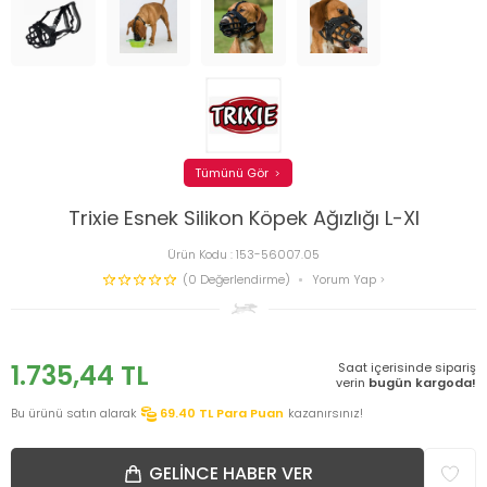
Tümünü Gör
Trixie Esnek Silikon Köpek Ağızlığı L-Xl
Ürün Kodu :
153-56007.05
(0 Değerlendirme)
Yorum Yap
1.735,44
TL
Saat içerisinde sipariş
verin
bugün kargoda!
Bu ürünü satın alarak
69.40
TL Para Puan
kazanırsınız!
GELINCE HABER VER