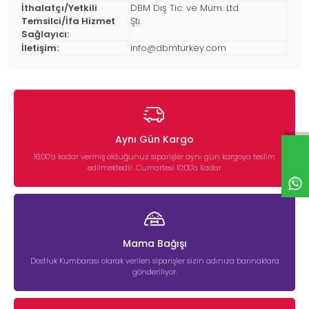
İthalatçı/Yetkili
DBM Dış Tic. ve Müm. Ltd.
Temsilci/İfa Hizmet
Şti.
Sağlayıcı:
İletişim:
info@dbmturkey.com
Aynı Gün Kargo
16:00’a kadar vermiş olduğunuz siparişler aynı gün kargoya teslim
edilmektedir. Cumartesi 10:00'a Kadar
Mama Bağışı
Dostluk Kumbarası olarak verilen siparişler sizin adınıza barınaklara
gönderiliyor.