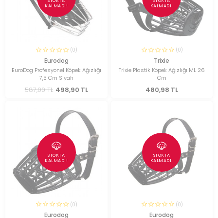
STOKTA
STOKTA
KALMADI!
KALMADI!
(0)
(0)
Eurodog
Trixie
EuroDog Profesyonel Köpek Ağızlığı
Trixie Plastik Köpek Ağızlığı ML 26
7,5 Cm Siyah
Cm
587,00 TL
498,90 TL
480,98 TL
STOKTA
STOKTA
KALMADI!
KALMADI!
(0)
(0)
Eurodog
Eurodog