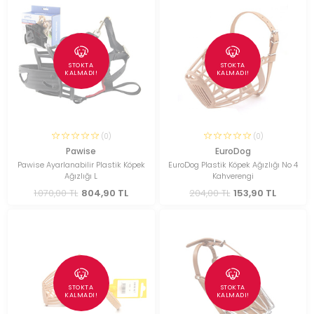
STOKTA
STOKTA
KALMADI!
KALMADI!
(0)
(0)
Pawise
EuroDog
Pawise Ayarlanabilir Plastik Köpek
EuroDog Plastik Köpek Ağızlığı No 4
Ağızlığı L
Kahverengi
1.070,00 TL
804,90 TL
204,00 TL
153,90 TL
STOKTA
STOKTA
KALMADI!
KALMADI!