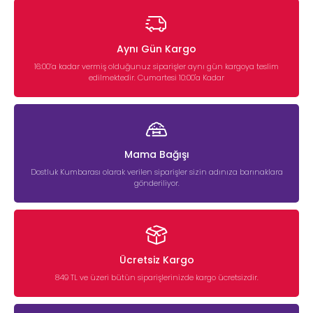
Aynı Gün Kargo
16:00’a kadar vermiş olduğunuz siparişler aynı gün kargoya teslim
edilmektedir. Cumartesi 10:00'a Kadar
Mama Bağışı
Dostluk Kumbarası olarak verilen siparişler sizin adınıza barınaklara
gönderiliyor.
Ücretsiz Kargo
849 TL ve üzeri bütün siparişlerinizde kargo ücretsizdir.