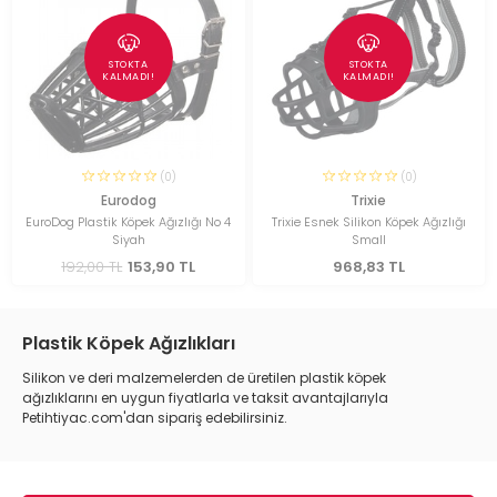
STOKTA
STOKTA
KALMADI!
KALMADI!
(0)
(0)
Eurodog
Trixie
EuroDog Plastik Köpek Ağızlığı No 4
Trixie Esnek Silikon Köpek Ağızlığı
Siyah
Small
192,00 TL
153,90 TL
968,83 TL
Plastik Köpek Ağızlıkları
Silikon ve deri malzemelerden de üretilen plastik köpek
ağızlıklarını en uygun fiyatlarla ve taksit avantajlarıyla
Petihtiyac.com'dan sipariş edebilirsiniz.