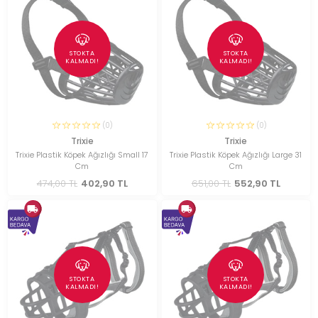
STOKTA
STOKTA
KALMADI!
KALMADI!
(0)
(0)
Trixie
Trixie
Trixie Plastik Köpek Ağızlığı Small 17
Trixie Plastik Köpek Ağızlığı Large 31
Cm
Cm
474,00 TL
402,90 TL
651,00 TL
552,90 TL
STOKTA
STOKTA
KALMADI!
KALMADI!