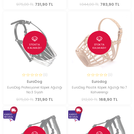
975,00 TL
731,90 TL
1.044,00 TL
783,90 TL
STOKTA
STOKTA
KALMADI!
KALMADI!
(0)
(0)
EuroDog
Eurodog
EuroDog Profesyonel Köpek Ağızlığı
EuroDog Plastik Köpek Ağızlığı No 7
No:3 Siyah
Kahverengi
975,00 TL
731,90 TL
212,00 TL
168,90 TL