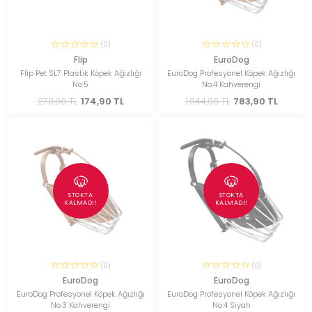
(0)
(0)
Flip
EuroDog
Flip Pet SL7 Plastik Köpek Ağızlığı
EuroDog Profesyonel Köpek Ağızlığı
No:5
No:4 Kahverengi
270,00 TL
174,90 TL
1.044,00 TL
783,90 TL
STOKTA
STOKTA
KALMADI!
KALMADI!
(0)
(0)
EuroDog
EuroDog
EuroDog Profesyonel Köpek Ağızlığı
EuroDog Profesyonel Köpek Ağızlığı
No:3 Kahverengi
No:4 Siyah