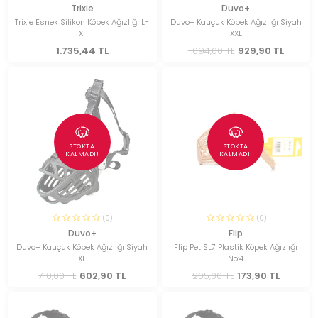
Trixie
Duvo+
Trixie Esnek Silikon Köpek Ağızlığı L-
Duvo+ Kauçuk Köpek Ağızlığı Siyah
Xl
XXL
1.735,44 TL
1.094,00 TL
929,90 TL
STOKTA
STOKTA
KALMADI!
KALMADI!
(0)
(0)
Duvo+
Flip
Duvo+ Kauçuk Köpek Ağızlığı Siyah
Flip Pet SL7 Plastik Köpek Ağızlığı
XL
No:4
710,00 TL
602,90 TL
205,00 TL
173,90 TL