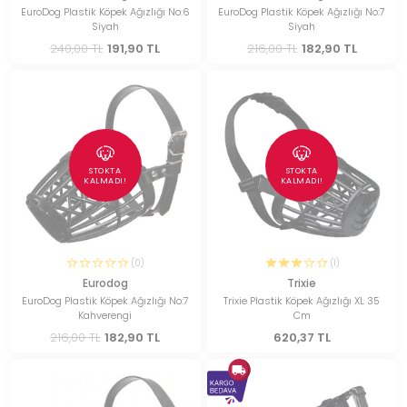
EuroDog Plastik Köpek Ağızlığı No:6
EuroDog Plastik Köpek Ağızlığı No:7
Siyah
Siyah
240,00 TL
191,90 TL
216,00 TL
182,90 TL
STOKTA
STOKTA
KALMADI!
KALMADI!
(0)
(1)
Eurodog
Trixie
EuroDog Plastik Köpek Ağızlığı No:7
Trixie Plastik Köpek Ağızlığı XL 35
Kahverengi
Cm
216,00 TL
182,90 TL
620,37 TL