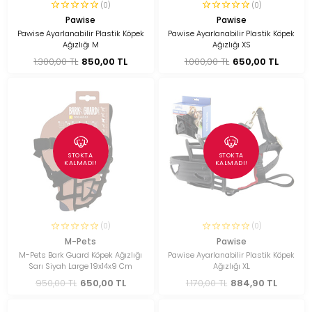
(0)
(0)
Pawise
Pawise
Pawise Ayarlanabilir Plastik Köpek
Pawise Ayarlanabilir Plastik Köpek
Ağızlığı M
Ağızlığı XS
1.300,00 TL
850,00 TL
1.000,00 TL
650,00 TL
STOKTA
STOKTA
KALMADI!
KALMADI!
(0)
(0)
M-Pets
Pawise
M-Pets Bark Guard Köpek Ağızlığı
Pawise Ayarlanabilir Plastik Köpek
Sarı Siyah Large 19x14x9 Cm
Ağızlığı XL
950,00 TL
650,00 TL
1.170,00 TL
884,90 TL