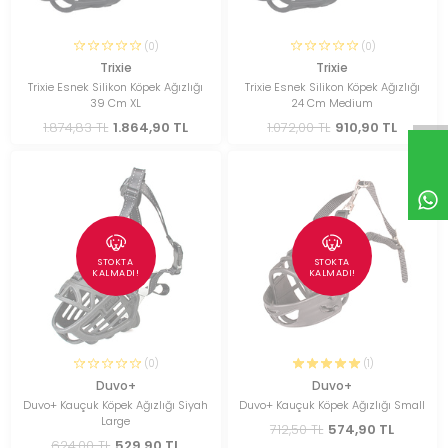
(0)
(0)
Trixie
Trixie
Trixie Esnek Silikon Köpek Ağızlığı
Trixie Esnek Silikon Köpek Ağızlığı
39 Cm XL
24 Cm Medium
1.874,83 TL
1.864,90 TL
1.072,00 TL
910,90 TL
STOKTA
STOKTA
KALMADI!
KALMADI!
(0)
(1)
Duvo+
Duvo+
Duvo+ Kauçuk Köpek Ağızlığı Siyah
Duvo+ Kauçuk Köpek Ağızlığı Small
Large
712,50 TL
574,90 TL
624,00 TL
529,90 TL