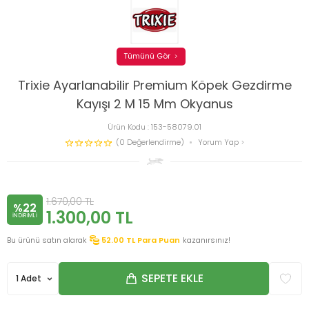
Tümünü Gör
Trixie Ayarlanabilir Premium Köpek Gezdirme
Kayışı 2 M 15 Mm Okyanus
Ürün Kodu :
153-58079.01
(0 Değerlendirme)
Yorum Yap
1.670,00
TL
%22
1.300,00
TL
INDIRIMLI
Bu ürünü satın alarak
52.00
TL Para Puan
kazanırsınız!
SEPETE EKLE