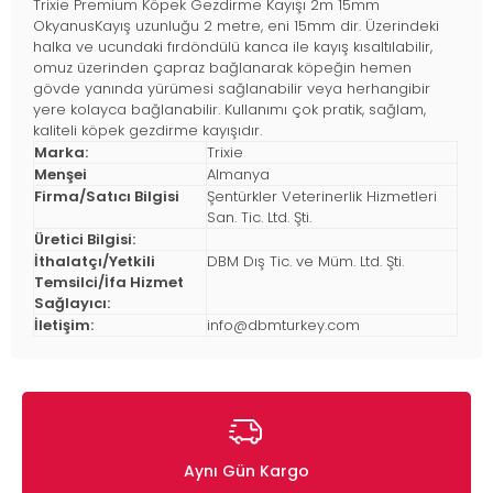
Trixie Premium Köpek Gezdirme Kayışı 2m 15mm
OkyanusKayış uzunluğu 2 metre, eni 15mm dir. Üzerindeki
halka ve ucundaki fırdöndülü kanca ile kayış kısaltılabilir,
omuz üzerinden çapraz bağlanarak köpeğin hemen
gövde yanında yürümesi sağlanabilir veya herhangibir
yere kolayca bağlanabilir. Kullanımı çok pratik, sağlam,
kaliteli köpek gezdirme kayışıdır.
Marka:
Trixie
Menşei
Almanya
Firma/Satıcı Bilgisi
Şentürkler Veterinerlik Hizmetleri
San. Tic. Ltd. Şti.
Üretici Bilgisi:
İthalatçı/Yetkili
DBM Dış Tic. ve Müm. Ltd. Şti.
Temsilci/İfa Hizmet
Sağlayıcı:
İletişim:
info@dbmturkey.com
Aynı Gün Kargo