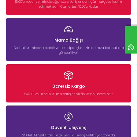
16:00’a kadar vermiş olduğunuz siparişler aynı gün kargoya teslim
edilmektedir. Cumartesi 10:00'a Kadar
Mama Bağışı
Dostluk Kumbarası olarak verilen siparişler sizin adınıza barınaklara
gönderiliyor.
Ücretsiz Kargo
849 TL ve üzeri bütün siparişlerinizde kargo ücretsizdir.
Güvenli alışveriş
256Bit SSL Sertifikası ile güvenli alışveriş Petihtiyac.com’da