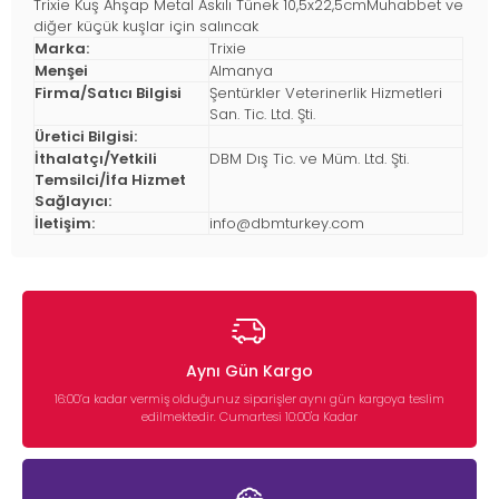
Trixie Kuş Ahşap Metal Askılı Tünek 10,5x22,5cmMuhabbet ve
diğer küçük kuşlar için salıncak
Marka:
Trixie
Menşei
Almanya
Firma/Satıcı Bilgisi
Şentürkler Veterinerlik Hizmetleri
San. Tic. Ltd. Şti.
Üretici Bilgisi:
İthalatçı/Yetkili
DBM Dış Tic. ve Müm. Ltd. Şti.
Temsilci/İfa Hizmet
Sağlayıcı:
İletişim:
info@dbmturkey.com
Aynı Gün Kargo
16:00’a kadar vermiş olduğunuz siparişler aynı gün kargoya teslim
edilmektedir. Cumartesi 10:00'a Kadar