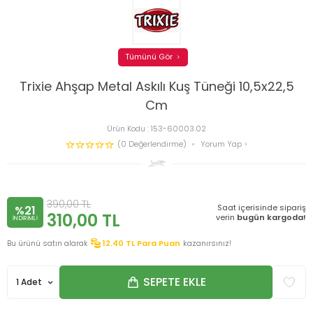
Tümünü Gör
Trixie Ahşap Metal Askılı Kuş Tüneği 10,5x22,5
Cm
Ürün Kodu :
153-60003.02
(0 Değerlendirme)
Yorum Yap
390,00
TL
Saat içerisinde sipariş
%21
310,00
TL
verin
bugün kargoda!
INDIRIMLI
Bu ürünü satın alarak
12.40
TL Para Puan
kazanırsınız!
SEPETE EKLE