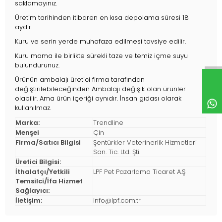
saklamayınız.
Üretim tarihinden itibaren en kısa depolama süresi 18
aydır.
Kuru ve serin yerde muhafaza edilmesi tavsiye edilir.
Kuru mama ile birlikte sürekli taze ve temiz içme suyu
bulundurunuz.
Ürünün ambalajı üretici firma tarafından
değiştirilebileceğinden Ambalajı değişik olan ürünler
olabilir. Ama ürün içeriği aynıdır. İnsan gıdası olarak
kullanılmaz.
Marka:
Trendline
Menşei
Çin
Firma/Satıcı Bilgisi
Şentürkler Veterinerlik Hizmetleri
San. Tic. Ltd. Şti.
Üretici Bilgisi:
İthalatçı/Yetkili
LPF Pet Pazarlama Ticaret A.Ş
Temsilci/İfa Hizmet
Sağlayıcı:
İletişim:
info@lpf.com.tr