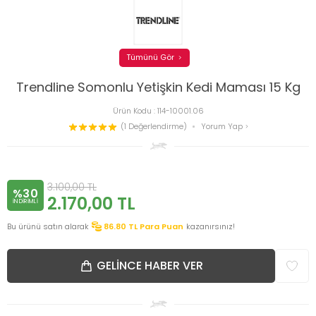
Tümünü Gör
Trendline Somonlu Yetişkin Kedi Maması 15 Kg
Ürün Kodu :
114-10001.06
(1 Değerlendirme)
Yorum Yap
3.100,00
TL
%30
2.170,00
TL
INDIRIMLI
Bu ürünü satın alarak
86.80
TL Para Puan
kazanırsınız!
GELINCE HABER VER