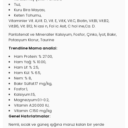
Tuz,
Kuru Bira Mayası,
Keten Tohumu,
Vitaminler Vit. A,Vit. D, Vit. E, Vit.K, Vit.C, Biotin, Vit.BI, Vit.B2,
Vit.B6, Vit. B12, N iasi n, Fol ic Asit, C hol ine,Ca. D.
Pantotenat ve Mineraller Kalsiyum, Fosfor, Çinko, İyot, Bakır,
Potasyum Klorur, Taurine
Trendline Mama analizi:
Ham Protein: % 27.00,
Ham Yağ: % 10.00,
Ham Lif: % 2.5,
Ham Kül: % 6.5,
Nem: % 8,
Bakır Sülfat:17 mg/kg,
Fosfor:1,
Kalsiyum:1.5,
Magnezyum:0.1-0.2,
Vitamin A:20.000 IU,
Vitamin C:150 mg/kg
Genel Hatırlatmalar:
Nemli, sıcak ve güneş ışığına maruz kalan bir yerde