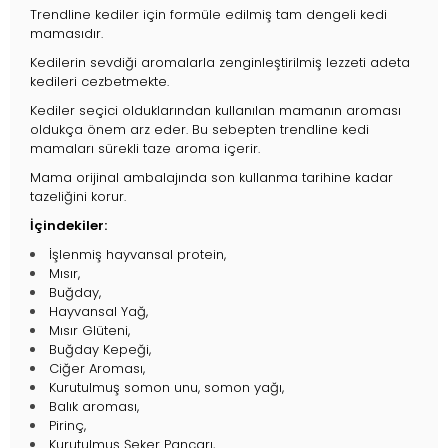
Trendline kediler için formüle edilmiş tam dengeli kedi
mamasıdır.
Kedilerin sevdiği aromalarla zenginleştirilmiş lezzeti adeta
kedileri cezbetmekte.
Kediler seçici olduklarından kullanılan mamanın aroması
oldukça önem arz eder. Bu sebepten trendline kedi
mamaları sürekli taze aroma içerir.
Mama orijinal ambalajında son kullanma tarihine kadar
tazeliğini korur.
İçindekiler:
İşlenmiş hayvansal protein,
Mısır,
Buğday,
Hayvansal Yağ,
Mısır Glüteni,
Buğday Kepeği,
Ciğer Aroması,
Kurutulmuş somon unu, somon yağı,
Balık aroması,
Pirinç,
Kurutulmuş Şeker Pancarı,