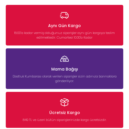
Aynı Gün Kargo
16:00’a kadar vermiş olduğunuz siparişler aynı gün kargoya teslim
edilmektedir. Cumartesi 10:00'a Kadar
Mama Bağışı
Dostluk Kumbarası olarak verilen siparişler sizin adınıza barınaklara
gönderiliyor.
Ücretsiz Kargo
849 TL ve üzeri bütün siparişlerinizde kargo ücretsizdir.