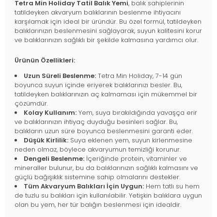
Tetra Min Holiday Tatil Balık Yemi
, balık sahiplerinin
tatildeyken akvaryum balıklarının beslenme ihtiyacını
karşılamak için ideal bir üründür. Bu özel formül, tatildeyken
balıklarınızın beslenmesini sağlayarak, suyun kalitesini korur
ve balıklarınızın sağlıklı bir şekilde kalmasına yardımcı olur.
Ürünün Özellikleri:
Uzun Süreli Beslenme:
Tetra Min Holiday, 7-14 gün
boyunca suyun içinde eriyerek balıklarınızı besler. Bu,
tatildeyken balıklarınızın aç kalmaması için mükemmel bir
çözümdür.
Kolay Kullanım:
Yem, suya bırakıldığında yavaşça erir
ve balıklarınızın ihtiyaç duyduğu besinleri sağlar. Bu,
balıkların uzun süre boyunca beslenmesini garanti eder.
Düşük Kirlilik:
Suya eklenen yem, suyun kirlenmesine
neden olmaz, böylece akvaryumun temizliği korunur.
Dengeli Beslenme:
İçeriğinde protein, vitaminler ve
mineraller bulunur, bu da balıklarınızın sağlıklı kalmasını ve
güçlü bağışıklık sistemine sahip olmalarını destekler.
Tüm Akvaryum Balıkları İçin Uygun:
Hem tatlı su hem
de tuzlu su balıkları için kullanılabilir. Yetişkin balıklara uygun
olan bu yem, her tür balığın beslenmesi için idealdir.