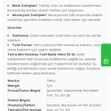
Balık Sahipleri:
Tatilde olan ve balıklarının beslenmesi
konusunda endişe duyan herkes için uygundur.
Akvaryum Sahipleri:
Akvaryumda tatil sırasında bakımı
yapılması gereken balıklara sahip olan kişiler için idealdir.
Uyarılar:
Saklama:
Ürünü nemden uzak tutun ve serin bir yerde
saklayın.
Tatil Süresi:
Yemi yalnızca tatil süresince kullanın, uzun
süreli kullanım için uygun değildir.
Tetra Min Holiday Tatil Balık Yemi 30 Gr
, balık
sahiplerinin tatil sırasında balıklarının sağlıklı bir şekilde
beslenmesini sağlamak için mükemmel bir üründür. Su
kirliliği yaratmadan uzun süreli beslenme sağlar, böylece
tatilinizin keyfini çıkarabilirsiniz.
Marka:
Tetra
Menşei
Çin
Firma/Satıcı Bilgisi
Şentürkler Veterinerlik Hizmetleri
San. Tic. Ltd. Şti.
Üretici Bilgisi:
İthalatçı/Yetkili
Anadolu Akvaryum ve Pet Ürünleri
Temsilci/İfa Hizmet
San. ve Tic. A.Ş.