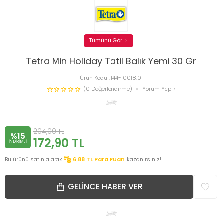
Tümünü Gör
Tetra Min Holiday Tatil Balık Yemi 30 Gr
Ürün Kodu :
144-10018.01
(0 Değerlendirme)
Yorum Yap
204,00
TL
%15
172,90
TL
INDIRIMLI
Bu ürünü satın alarak
6.88
TL Para Puan
kazanırsınız!
GELINCE HABER VER