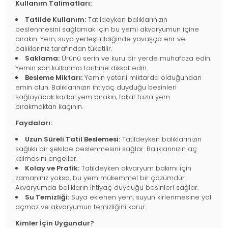
Kullanım Talimatları:
Tatilde Kullanım:
Tatildeyken balıklarınızın
beslenmesini sağlamak için bu yemi akvaryumun içine
bırakın. Yem, suya yerleştirildiğinde yavaşça erir ve
balıklarınız tarafından tüketilir.
Saklama:
Ürünü serin ve kuru bir yerde muhafaza edin.
Yemin son kullanma tarihine dikkat edin.
Besleme Miktarı:
Yemin yeterli miktarda olduğundan
emin olun. Balıklarınızın ihtiyaç duyduğu besinleri
sağlayacak kadar yem bırakın, fakat fazla yem
bırakmaktan kaçının.
Faydaları:
Uzun Süreli Tatil Beslemesi:
Tatildeyken balıklarınızın
sağlıklı bir şekilde beslenmesini sağlar. Balıklarınızın aç
kalmasını engeller.
Kolay ve Pratik:
Tatildeyken akvaryum bakımı için
zamanınız yoksa, bu yem mükemmel bir çözümdür.
Akvaryumda balıkların ihtiyaç duyduğu besinleri sağlar.
Su Temizliği:
Suya eklenen yem, suyun kirlenmesine yol
açmaz ve akvaryumun temizliğini korur.
Kimler İçin Uygundur?