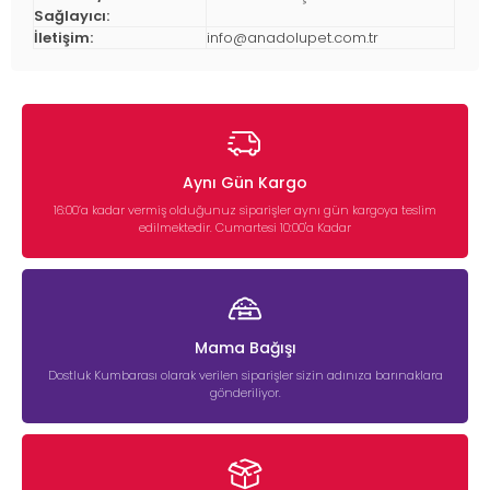
Sağlayıcı:
İletişim:
info@anadolupet.com.tr
Aynı Gün Kargo
16:00’a kadar vermiş olduğunuz siparişler aynı gün kargoya teslim
edilmektedir. Cumartesi 10:00'a Kadar
Mama Bağışı
Dostluk Kumbarası olarak verilen siparişler sizin adınıza barınaklara
gönderiliyor.