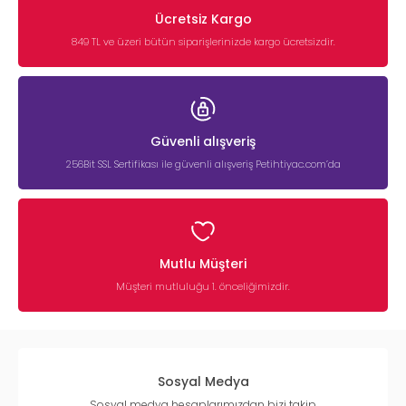
Ücretsiz Kargo
849 TL ve üzeri bütün siparişlerinizde kargo ücretsizdir.
Güvenli alışveriş
256Bit SSL Sertifikası ile güvenli alışveriş Petihtiyac.com’da
Mutlu Müşteri
Müşteri mutluluğu 1. önceliğimizdir.
Sosyal Medya
Sosyal medya hesaplarımızdan bizi takip