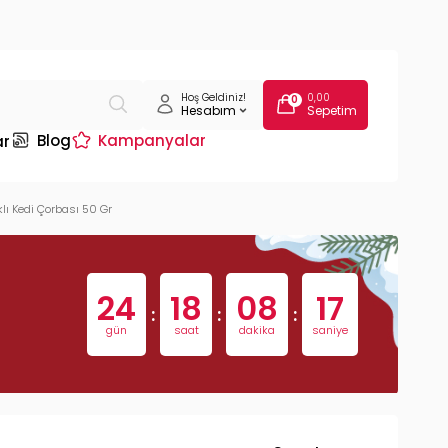
Hoş Geldiniz!
0,00
0
Hesabım
Sepetim
Blog
Kampanyalar
ar
lı Kedi Çorbası 50 Gr
24
18
08
16
:
:
:
gün
saat
dakika
saniye