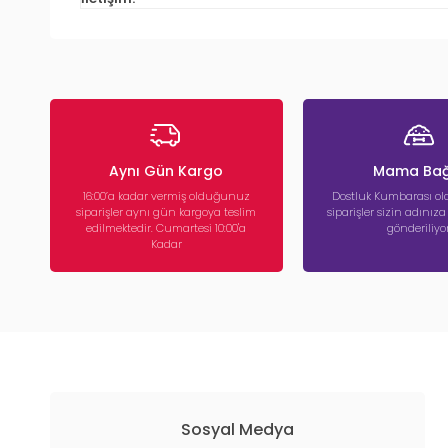
Aynı Gün Kargo
Mama Bağ
16:00’a kadar vermiş olduğunuz
Dostluk Kumbarası ola
siparişler aynı gün kargoya teslim
siparişler sizin adınız
edilmektedir. Cumartesi 10:00'a
gönderiliyor
Kadar
Sosyal Medya