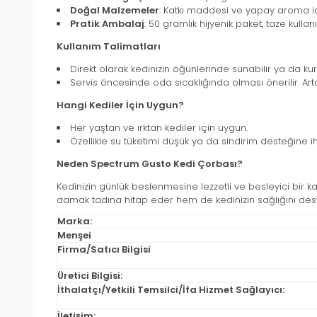
Doğal Malzemeler
: Katkı maddesi ve yapay aroma iç
Pratik Ambalaj
: 50 gramlık hijyenik paket, taze kullan
Kullanım Talimatları
Direkt olarak kedinizin öğünlerinde sunabilir ya da ku
Servis öncesinde oda sıcaklığında olması önerilir. Art
Hangi Kediler İçin Uygun?
Her yaştan ve ırktan kediler için uygun.
Özellikle su tüketimi düşük ya da sindirim desteğine ih
Neden Spectrum Gusto Kedi Çorbası?
Kedinizin günlük beslenmesine lezzetli ve besleyici bir kat
damak tadına hitap eder hem de kedinizin sağlığını dest
Marka:
Menşei
Firma/Satıcı Bilgisi
Üretici Bilgisi:
İthalatçı/Yetkili Temsilci/İfa Hizmet Sağlayıcı:
İletişim: