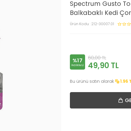
Spectrum Gusto Ton
Balkabaklı Kedi Çor
Ürün Kodu :
212-30007.01
60,00
TL
%17
49,90
TL
INDIRIMLI
Bu ürünü satın alarak
1.96
GE