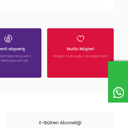
nli alışveriş
Mutlu Müşteri
 Sertifikası ile güvenli
Müşteri mutluluğu 1. önceliğimizdir.
iş Petihtiyac.com’da
E-Bülten Aboneliği