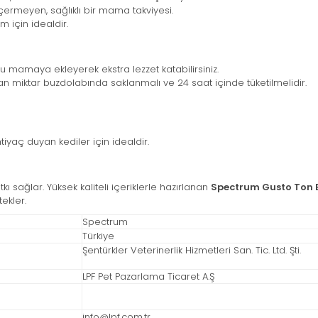
ermeyen, sağlıklı bir mama takviyesi.
ım için idealdir.
ru mamaya ekleyerek ekstra lezzet katabilirsiniz.
an miktar buzdolabında saklanmalı ve 24 saat içinde tüketilmelidir.
tiyaç duyan kediler için idealdir.
kı sağlar. Yüksek kaliteli içeriklerle hazırlanan
Spectrum Gusto Ton Ba
ekler.
Spectrum
Türkiye
Şentürkler Veterinerlik Hizmetleri San. Tic. Ltd. Şti.
LPF Pet Pazarlama Ticaret A.Ş
info@lpf.com.tr