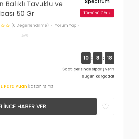
Spectrum
 Balıklı Tavuklu ve
bası 50 Gr
Tümünü Gör
(0 Değerlendirme)
Yorum Yap
:
:
10
8
17
Saat içerisinde sipariş verin
bugün kargoda!
TL Para Puan
kazanırsınız!
LINCE HABER VER