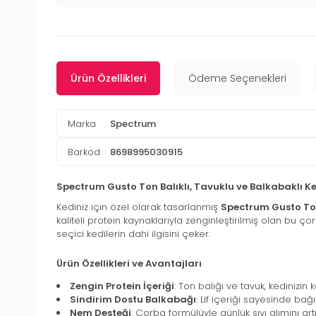
Ürün Özellikleri
Ödeme Seçenekleri
Marka
Spectrum
Barkod
8698995030915
Spectrum Gusto Ton Balıklı, Tavuklu ve Balkabaklı K
Kediniz için özel olarak tasarlanmış
Spectrum Gusto Ton
kaliteli protein kaynaklarıyla zenginleştirilmiş olan bu ço
seçici kedilerin dahi ilgisini çeker.
Ürün Özellikleri ve Avantajları
Zengin Protein İçeriği
: Ton balığı ve tavuk, kedinizin 
Sindirim Dostu Balkabağı
: Lif içeriği sayesinde bağı
Nem Desteği
: Çorba formülüyle günlük sıvı alımını artır