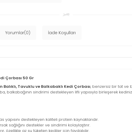
Yorumlar(0)
İade Koşulları
edi Çorbası 50 Gr
 Balıklı, Tavuklu ve Balkabaklı Kedi Çorbası
, benzersiz bir tat ve
rba, balkabağının sindirimi destekleyen lifli yapısıyla birleşerek kedin
kas yapısını destekleyen kaliteli protein kaynaklarıdır.
rsak sağlığını destekler ve sindirimi kolaylaştırır.
ır, özellikle az su tüketen kediler için faydalıdır.