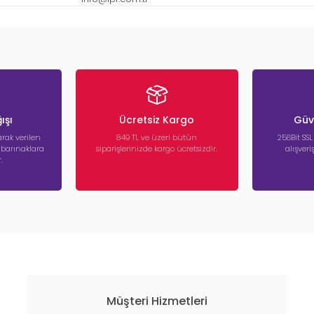
ışı
Ücretsiz Kargo
Güve
rak verilen
849 TL ve üzeri bütün
256Bit SSL
a barınaklara
siparişlerinizde kargo ücretsizdir.
alışver
.
Müşteri Hizmetleri