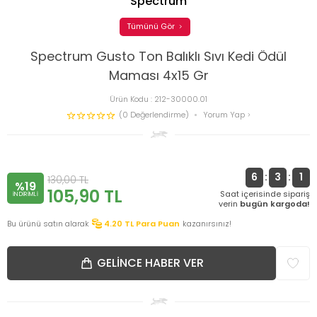
Spectrum
Tümünü Gör
Spectrum Gusto Ton Balıklı Sıvı Kedi Ödül
Maması 4x15 Gr
Ürün Kodu :
212-30000.01
(0 Değerlendirme)
Yorum Yap
6
:
3
:
1
130,00
TL
%19
105,90
TL
Saat içerisinde sipariş
INDIRIMLI
verin
bugün kargoda!
Bu ürünü satın alarak
4.20
TL Para Puan
kazanırsınız!
GELINCE HABER VER