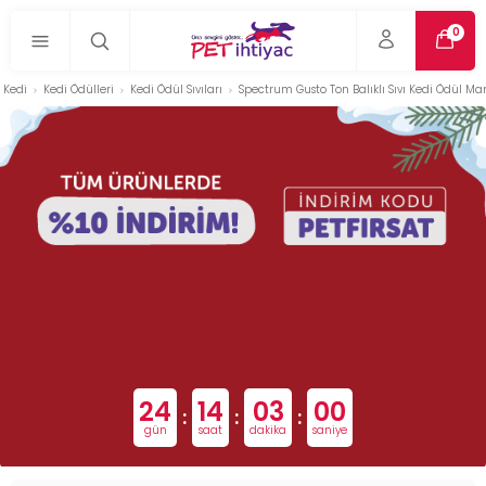
0
Kedi
Kedi Ödülleri
Kedi Ödül Sıvıları
Spectrum Gusto Ton Balıklı Sıvı Kedi Ödül Ma
24
14
02
59
:
:
:
gün
saat
dakika
saniye