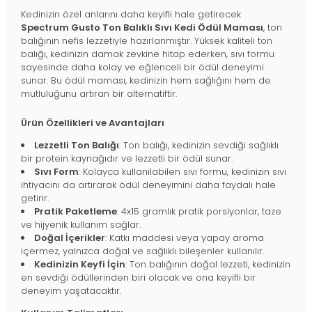
Kedinizin özel anlarını daha keyifli hale getirecek
Spectrum Gusto Ton Balıklı Sıvı Kedi Ödül Maması
, ton
balığının nefis lezzetiyle hazırlanmıştır. Yüksek kaliteli ton
balığı, kedinizin damak zevkine hitap ederken, sıvı formu
sayesinde daha kolay ve eğlenceli bir ödül deneyimi
sunar. Bu ödül maması, kedinizin hem sağlığını hem de
mutluluğunu artıran bir alternatiftir.
Ürün Özellikleri ve Avantajları
Lezzetli Ton Balığı
: Ton balığı, kedinizin sevdiği sağlıklı
bir protein kaynağıdır ve lezzetli bir ödül sunar.
Sıvı Form
: Kolayca kullanılabilen sıvı formu, kedinizin sıvı
ihtiyacını da artırarak ödül deneyimini daha faydalı hale
getirir.
Pratik Paketleme
: 4x15 gramlık pratik porsiyonlar, taze
ve hijyenik kullanım sağlar.
Doğal İçerikler
: Katkı maddesi veya yapay aroma
içermez, yalnızca doğal ve sağlıklı bileşenler kullanılır.
Kedinizin Keyfi İçin
: Ton balığının doğal lezzeti, kedinizin
en sevdiği ödüllerinden biri olacak ve ona keyifli bir
deneyim yaşatacaktır.