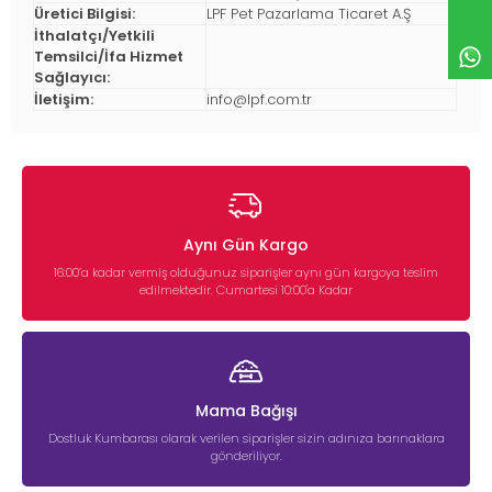
Üretici Bilgisi:
LPF Pet Pazarlama Ticaret A.Ş
İthalatçı/Yetkili
Temsilci/İfa Hizmet
Sağlayıcı:
İletişim:
info@lpf.com.tr
Aynı Gün Kargo
16:00’a kadar vermiş olduğunuz siparişler aynı gün kargoya teslim
edilmektedir. Cumartesi 10:00'a Kadar
Mama Bağışı
Dostluk Kumbarası olarak verilen siparişler sizin adınıza barınaklara
gönderiliyor.