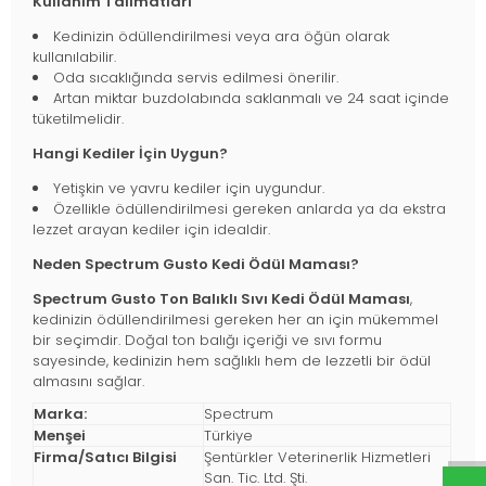
Kullanım Talimatları
Kedinizin ödüllendirilmesi veya ara öğün olarak
kullanılabilir.
Oda sıcaklığında servis edilmesi önerilir.
Artan miktar buzdolabında saklanmalı ve 24 saat içinde
tüketilmelidir.
Hangi Kediler İçin Uygun?
Yetişkin ve yavru kediler için uygundur.
Özellikle ödüllendirilmesi gereken anlarda ya da ekstra
lezzet arayan kediler için idealdir.
Neden Spectrum Gusto Kedi Ödül Maması?
Spectrum Gusto Ton Balıklı Sıvı Kedi Ödül Maması
,
kedinizin ödüllendirilmesi gereken her an için mükemmel
bir seçimdir. Doğal ton balığı içeriği ve sıvı formu
sayesinde, kedinizin hem sağlıklı hem de lezzetli bir ödül
almasını sağlar.
Marka:
Spectrum
Menşei
Türkiye
Firma/Satıcı Bilgisi
Şentürkler Veterinerlik Hizmetleri
San. Tic. Ltd. Şti.