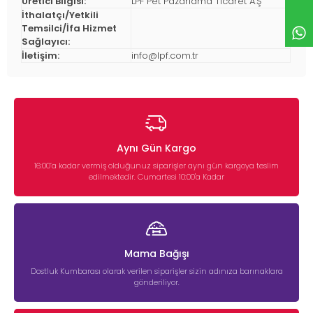
Üretici Bilgisi:
LPF Pet Pazarlama Ticaret A.Ş
İthalatçı/Yetkili
Temsilci/İfa Hizmet
Sağlayıcı:
İletişim:
info@lpf.com.tr
Aynı Gün Kargo
16:00’a kadar vermiş olduğunuz siparişler aynı gün kargoya teslim
edilmektedir. Cumartesi 10:00'a Kadar
Mama Bağışı
Dostluk Kumbarası olarak verilen siparişler sizin adınıza barınaklara
gönderiliyor.