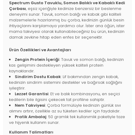
Spectrum Gusto Tavuklu, Somon Balıklı ve Kabaklı Kedi
Çorbası
, eşsiz içeriğiyle kedinize benzersiz bir beslenme
deneyimi sunar. Tavuk, somon balığı ve kabak gibi kaliteli
malzemelerle hazırlanmış bu çorba, kedinizin günlük besin
ihtiyaçlarını karşılamaya yardımcı olur. İster ana öğün, ister
mama takviyesi olarak kullanabileceğiniz bu ürün, kedinizin
damak zevkine hitap eden enfes bir seçenektir.
Ürün Özellikleri ve Avantajları
Zengin Protein İçeriği
: Tavuk ve somon balığı, kedinizin
kas gelişimini destekleyen yüksek kaliteli protein
kaynaklarıdır.
Sindirim Dostu Kabak
: Lif bakımından zengin kabak,
kedinizin sindirim sistemini destekler ve bağırsak sağlığını
iyileştirir.
Lezzet Garantisi
: Et ve balık kombinasyonu, en seçici
kedilerin bile ilgisini çekecek tat profiline sahiptir.
Nem Takviyesi
: Çorba formülüyle kedinizin günlük sıvı
alımını artırır, özellikle az su tüketen kediler için faydalıdır.
Pratik Ambalaj
: 50 gramlık tek kullanımlık paketiyle taze
ve hijyenik kullanım sunar.
Kullanım Talimatları