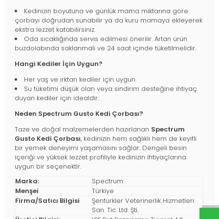
Kedinizin boyutuna ve günlük mama miktarına göre
çorbayı doğrudan sunabilir ya da kuru mamaya ekleyerek
ekstra lezzet katabilirsiniz.
Oda sıcaklığında servis edilmesi önerilir. Artan ürün
buzdolabında saklanmalı ve 24 saat içinde tüketilmelidir.
Hangi Kediler İçin Uygun?
Her yaş ve ırktan kediler için uygun.
Su tüketimi düşük olan veya sindirim desteğine ihtiyaç
duyan kediler için idealdir.
Neden Spectrum Gusto Kedi Çorbası?
Taze ve doğal malzemelerden hazırlanan
Spectrum
Gusto Kedi Çorbası
, kedinizin hem sağlıklı hem de keyifli
bir yemek deneyimi yaşamasını sağlar. Dengeli besin
içeriği ve yüksek lezzet profiliyle kedinizin ihtiyaçlarına
uygun bir seçenektir.
Marka:
Spectrum
Menşei
Türkiye
Firma/Satıcı Bilgisi
Şentürkler Veterinerlik Hizmetleri
San. Tic. Ltd. Şti.