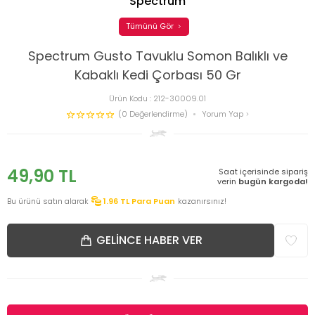
Spectrum
Tümünü Gör
Spectrum Gusto Tavuklu Somon Balıklı ve
Kabaklı Kedi Çorbası 50 Gr
Ürün Kodu :
212-30009.01
(0 Değerlendirme)
Yorum Yap
49,90
TL
Saat içerisinde sipariş
verin
bugün kargoda!
Bu ürünü satın alarak
1.96
TL Para Puan
kazanırsınız!
GELINCE HABER VER