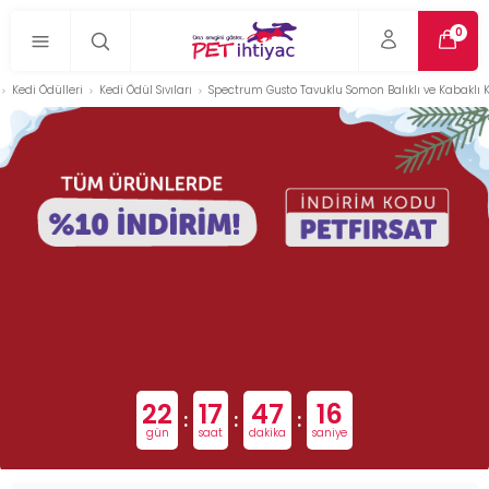
0
Kedi Ödülleri
Kedi Ödül Sıvıları
Spectrum Gusto Tavuklu Somon Balıklı ve Kabaklı K
22
17
47
15
:
:
:
gün
saat
dakika
saniye