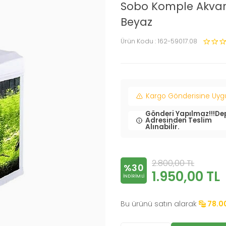
Sobo Komple Akvar
Beyaz
Ürün Kodu :
162-59017.08
Kargo Gönderisine Uygun
Gönderi Yapılmaz!!!De
Adresinden Teslim
Alınabilir.
2.800,00
TL
%30
1.950,00
TL
INDIRIMLI
Bu ürünü satın alarak
78.0