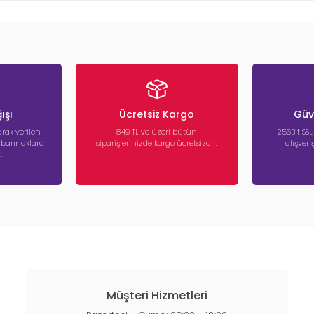
ışı
Ücretsiz Kargo
Güve
rak verilen
849 TL ve üzeri bütün
256Bit SSL
a barınaklara
siparişlerinizde kargo ücretsizdir.
alışver
.
Müşteri Hizmetleri