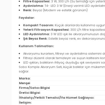
Filtre Kapasitesi:
3 W, 300 L/h (Su temizliği için yeterli
Aydınlatma:
T4- LED 3 W (Enerji verimli LED aydınlat
Renk:
Beyaz (Modern ve estetik görünüm)
Faydalar:
Kompakt Tasarım:
Küçük alanlarda kullanıma uygun
Yeterli Filtrasyon Kapasitesi:
300 L/h filtre kapasites
LED Aydınlatma:
3 W LED ışık ile akvaryumunuzun doğal 
Şık Beyaz Renk:
Estetik beyaz renk, ev dekorasyonu
Kullanım Talimatları:
Akvaryumu kurarken, filtreyi ve aydınlatma sistemini d
Filtreyi düzenli olarak temizleyin ve suyun kalitesini kon
LED ışıkları, balıkların ihtiyaç duyduğu ışık seviyesini 
Sobo Komple Akvaryum Seti, küçük balıklar için mükemmel bi
sağlar.
Marka:
Menşei
Firma/Satıcı Bilgisi
Üretici Bilgisi:
İthalatçı/Yetkili Temsilci/İfa Hizmet Sağlayıcı:
İletişim: