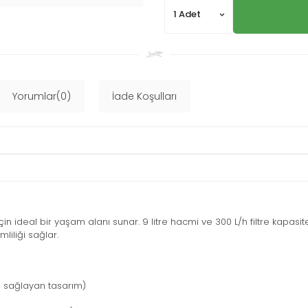
Yorumlar(0)
İade Koşulları
 ideal bir yaşam alanı sunar. 9 litre hacmi ve 300 L/h filtre kapasites
mliliği sağlar.
u sağlayan tasarım)