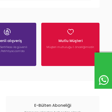
nli alışveriş
Mutlu Müşteri
 Sertifikası ile güvenli
Müşteri mutluluğu 1. önceliğimizdir.
iş Petihtiyac.com’da
E-Bülten Aboneliği