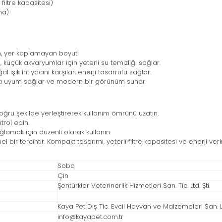
 filtre kapasitesi)
ma)
, yer kaplamayan boyut.
i, küçük akvaryumlar için yeterli su temizliği sağlar.
ışık ihtiyacını karşılar, enerji tasarrufu sağlar.
na uyum sağlar ve modern bir görünüm sunar.
oğru şekilde yerleştirerek kullanım ömrünü uzatın.
trol edin.
sağlamak için düzenli olarak kullanın.
r tercihtir. Kompakt tasarımı, yeterli filtre kapasitesi ve enerji veri
Sobo
Çin
Şentürkler Veterinerlik Hizmetleri San. Tic. Ltd. Şti.
Kaya Pet Dış Tic. Evcil Hayvan ve Malzemeleri San. Ltd
info@kayapet.com.tr