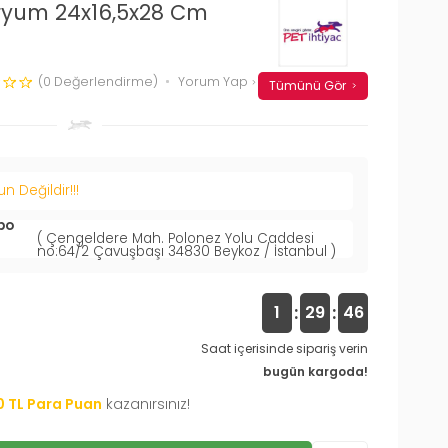
yum 24x16,5x28 Cm
(0 Değerlendirme)
Yorum Yap
Tümünü Gör
 Değildir!!!
po
( Çengeldere Mah. Polonez Yolu Caddesi
no:64/2 Çavuşbaşı 34830 Beykoz / İstanbul )
:
:
1
29
45
Saat içerisinde sipariş verin
bugün kargoda!
0
TL Para Puan
kazanırsınız!