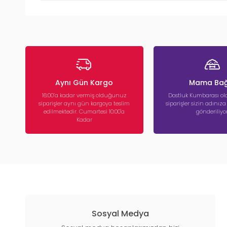
Aynı Gün Kargo
Mama Bağ
16:00’a kadar vermiş olduğunuz
Dostluk Kumbarası ola
siparişler aynı gün kargoya teslim
siparişler sizin adınız
edilmektedir. Cumartesi 10:00'a
gönderiliyor
Kadar
Sosyal Medya