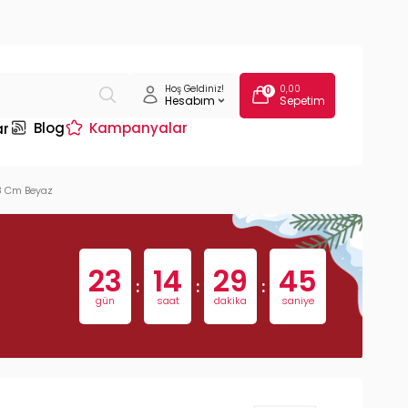
Hoş Geldiniz!
0,00
0
Hesabım
Sepetim
Blog
Kampanyalar
ar
8 Cm Beyaz
23
14
29
44
:
:
:
gün
saat
dakika
saniye