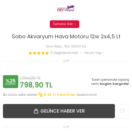
Tümünü Gör
Sobo Akvaryum Hava Motoru 12w 2x4,5 Lt
Ürün Kodu :
162-59001.02
(1 Değerlendirme)
Yorum Yap
1.064,00
TL
Saat içerisinde sipariş
%25
798,90
TL
verin
bugün kargoda!
INDIRIMLI
Bu ürünü satın alarak
31.92
TL Para Puan
kazanırsınız!
GELINCE HABER VER