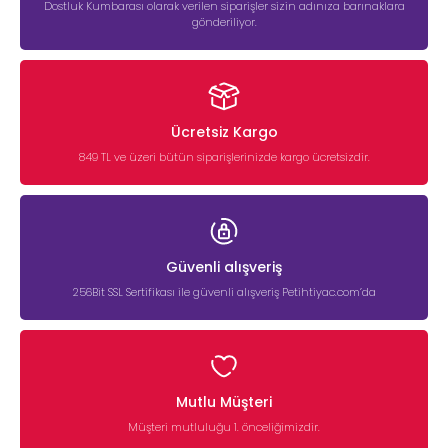
Dostluk Kumbarası olarak verilen siparişler sizin adınıza barınaklara
gönderiliyor.
Ücretsiz Kargo
849 TL ve üzeri bütün siparişlerinizde kargo ücretsizdir.
Güvenli alışveriş
256Bit SSL Sertifikası ile güvenli alışveriş Petihtiyac.com’da
Mutlu Müşteri
Müşteri mutluluğu 1. önceliğimizdir.