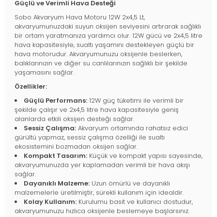
Güçlü ve Verimli Hava Desteği
Sobo Akvaryum Hava Motoru 12W 2x4,5 Lt,
akvaryumunuzdaki suyun oksijen seviyesini artırarak sağlıklı
bir ortam yaratmanıza yardımcı olur. 12W gücü ve 2x4,5 litre
hava kapasitesiyle, sualtı yaşamını destekleyen güçlü bir
hava motorudur. Akvaryumunuzu oksijenle beslerken,
balıklarınızın ve diğer su canlılarınızın sağlıklı bir şekilde
yaşamasını sağlar.
Özellikler:
Güçlü Performans:
12W güç tüketimi ile verimli bir
şekilde çalışır ve 2x4,5 litre hava kapasitesiyle geniş
alanlarda etkili oksijen desteği sağlar.
Sessiz Çalışma:
Akvaryum ortamında rahatsız edici
gürültü yapmaz, sessiz çalışma özelliği ile sualtı
ekosistemini bozmadan oksijen sağlar.
Kompakt Tasarım:
Küçük ve kompakt yapısı sayesinde,
akvaryumunuzda yer kaplamadan verimli bir hava akışı
sağlar.
Dayanıklı Malzeme:
Uzun ömürlü ve dayanıklı
malzemelerle üretilmiştir, sürekli kullanım için idealdir.
Kolay Kullanım:
Kurulumu basit ve kullanıcı dostudur,
akvaryumunuzu hızlıca oksijenle beslemeye başlarsınız.