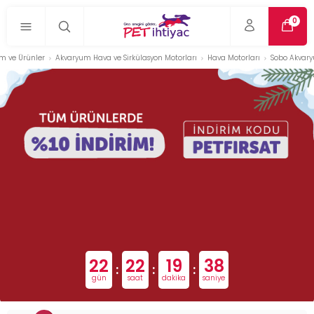
0
m ve Ürünler
Akvaryum Hava ve Sirkülasyon Motorları
Hava Motorları
Sobo Akvary
22
22
19
37
:
:
:
gün
saat
dakika
saniye