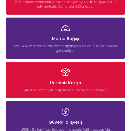
16:00’a kadar vermiş olduğunuz siparişler aynı gün kargoya teslim
edilmektedir. Cumartesi 10:00'a Kadar
Mama Bağışı
Dostluk Kumbarası olarak verilen siparişler sizin adınıza barınaklara
gönderiliyor.
Ücretsiz Kargo
849 TL ve üzeri bütün siparişlerinizde kargo ücretsizdir.
Güvenli alışveriş
256Bit SSL Sertifikası ile güvenli alışveriş Petihtiyac.com’da