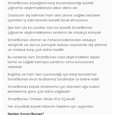
SmartBones, köpeğinizi karşı koyamayacağı lezzetli
çiğneme atıştırmalıklarıyla etkisi altına alır.
Classicsin dış katmanı ham deri yerine sağlıklı sebzeler
içerirken iç katmanında lezzetli tavuk eti bulunur.
İşte tam da bu yüzden, tüm bu lezzetli SmartBones
çiğneme atıştırmalıklarının sindirimi de oldukça kolaydır.
SmartBones vitamin ve mineral bakımından oldukça
zengindir ve ayrıca yumuşak dokusu sayesinde diş etlerine
ve mideye karşı çok daha naziktir.
Bu nedenle, tüm SmartBones ödül atıştırmalıkları dişleri
temiz ve sağlıklı tutmaya yardımcı olma konusunda
iddialıdır.
Buğday ve ham deri içermediği için karşı konulamaz
SmartBones evcil dostlarımız tarafından iyi tolere edilir.
SmartBones köpek dostlarımız için standart ağız bakım
kemiklerine göre çok daha sağlıklıdır!
SmartBones Chicken Sticks 10'lu (Çubuk)
Her boyuttaki köpek ırklarının tüketimi için uygundur.
Neden SmartBones?