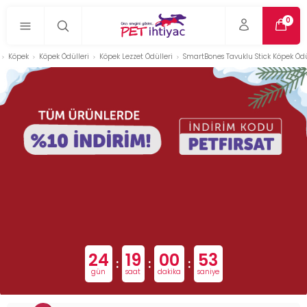
0
Köpek
Köpek Ödülleri
Köpek Lezzet Ödülleri
SmartBones Tavuklu Stick Köpek Öd
24
19
00
52
:
:
:
gün
saat
dakika
saniye