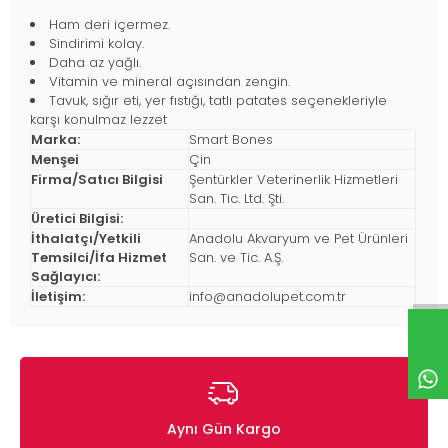
Ham deri içermez.
Sindirimi kolay.
Daha az yağlı.
Vitamin ve mineral açısından zengin.
Tavuk, sığır eti, yer fıstığı, tatlı patates seçenekleriyle
karşı konulmaz lezzet
Marka:
Smart Bones
Menşei
Çin
Firma/Satıcı Bilgisi
Şentürkler Veterinerlik Hizmetleri
San. Tic. Ltd. Şti.
Üretici Bilgisi:
İthalatçı/Yetkili
Anadolu Akvaryum ve Pet Ürünleri
Temsilci/İfa Hizmet
San. ve Tic. A.Ş.
Sağlayıcı:
İletişim:
info@anadolupet.com.tr
Aynı Gün Kargo