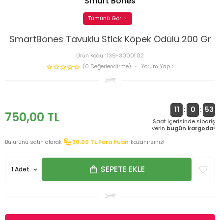
Smart Bones
Tümünü Gör
SmartBones Tavuklu Stick Köpek Ödülü 200 Gr
Ürün Kodu :
139-30001.02
(0 Değerlendirme)
Yorum Yap
11
:
0
:
53
750,00
TL
Saat içerisinde sipariş
verin
bugün kargoda!
Bu ürünü satın alarak
30.00
TL Para Puan
kazanırsınız!
SEPETE EKLE