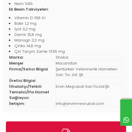
Nem %85
Ek Besin Takviyeleri
Vitamin D 198 IU
Bakır 1,2 mg
İyot 3,2 mg
Demir 15,8 mg
Managn 3,2 mg
Çinko 14,8 mg
Çin Tarçını Zamkı 1336 mg
Marka:
Sheba
Menşei
Macaristan
Firma/Satıcı Bilgisi
Şentürkler Veterinerlik Hizmetleri
San. Tic. Ltd. Şti.
Üretici Bilgisi:
İthalatçı/Yetkili
Ervin Meşrubat San.Tic.Ltd.Şti.
Temsilci/İfa Hizmet
Sağlayıcı:
İletişim:
info@ervinmesrubat.com