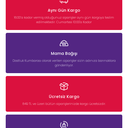
Aynı Gün Kargo
16:00’a kadar vermiş olduğunuz siparişler aynı gün kargoya teslim
edilmektedir. Cumartesi 10:00'a Kadar
Mama Bağışı
Dostluk Kumbarası olarak verilen siparişler sizin adınıza barınaklara
gönderiliyor.
Ücretsiz Kargo
849 TL ve üzeri bütün siparişlerinizde kargo ücretsizdir.