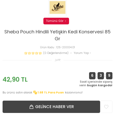
Tümünü Gör
Sheba Pouch Hindili Yetişkin Kedi Konservesi 85
Gr
Ürün Kodu :
125-20004.01
(0 Değerlendirme)
Yorum Yap
6
:
3
:
9
42,90
TL
Saat içerisinde sipariş
verin
bugün kargoda!
Bu ürünü satın alarak
1.68
TL Para Puan
kazanırsınız!
GELINCE HABER VER