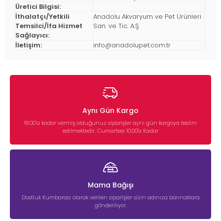
Üretici Bilgisi:
İthalatçı/Yetkili
Anadolu Akvaryum ve Pet Ürünleri
Temsilci/İfa Hizmet
San. ve Tic. A.Ş.
Sağlayıcı:
İletişim:
info@anadolupet.com.tr
Aynı Gün Kargo
16:00’a kadar vermiş olduğunuz siparişler aynı gün kargoya teslim
edilmektedir. Cumartesi 10:00'a Kadar
Mama Bağışı
Dostluk Kumbarası olarak verilen siparişler sizin adınıza barınaklara
gönderiliyor.