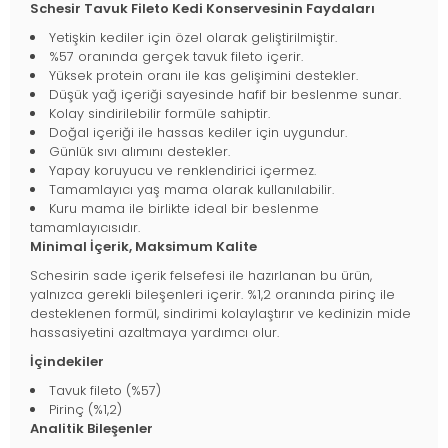
Schesir Tavuk Fileto Kedi Konservesinin Faydaları
Yetişkin kediler için özel olarak geliştirilmiştir.
%57 oranında gerçek tavuk fileto içerir.
Yüksek protein oranı ile kas gelişimini destekler.
Düşük yağ içeriği sayesinde hafif bir beslenme sunar.
Kolay sindirilebilir formüle sahiptir.
Doğal içeriği ile hassas kediler için uygundur.
Günlük sıvı alımını destekler.
Yapay koruyucu ve renklendirici içermez.
Tamamlayıcı yaş mama olarak kullanılabilir.
Kuru mama ile birlikte ideal bir beslenme
tamamlayıcısıdır.
Minimal İçerik, Maksimum Kalite
Schesirin sade içerik felsefesi ile hazırlanan bu ürün,
yalnızca gerekli bileşenleri içerir. %1,2 oranında pirinç ile
desteklenen formül, sindirimi kolaylaştırır ve kedinizin mide
hassasiyetini azaltmaya yardımcı olur.
İçindekiler
Tavuk fileto (%57)
Pirinç (%1,2)
Analitik Bileşenler