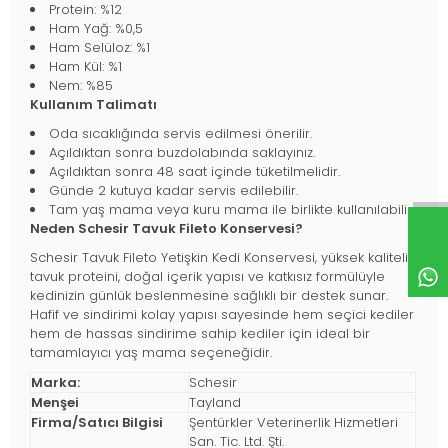
Protein: %12
Ham Yağ: %0,5
Ham Selüloz: %1
Ham Kül: %1
Nem: %85
Kullanım Talimatı
Oda sıcaklığında servis edilmesi önerilir.
Açıldıktan sonra buzdolabında saklayınız.
Açıldıktan sonra 48 saat içinde tüketilmelidir.
Günde 2 kutuya kadar servis edilebilir.
Tam yaş mama veya kuru mama ile birlikte kullanılabilir.
Neden Schesir Tavuk Fileto Konservesi?
Schesir Tavuk Fileto Yetişkin Kedi Konservesi, yüksek kaliteli
tavuk proteini, doğal içerik yapısı ve katkısız formülüyle
kedinizin günlük beslenmesine sağlıklı bir destek sunar.
Hafif ve sindirimi kolay yapısı sayesinde hem seçici kediler
hem de hassas sindirime sahip kediler için ideal bir
tamamlayıcı yaş mama seçeneğidir.
Marka:
Schesir
Menşei
Tayland
Firma/Satıcı Bilgisi
Şentürkler Veterinerlik Hizmetleri
San. Tic. Ltd. Şti.