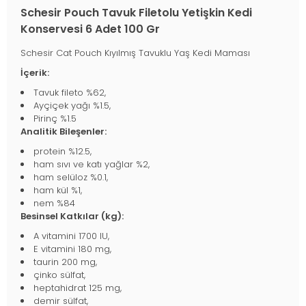
Schesir Pouch Tavuk Filetolu Yetişkin Kedi
Konservesi 6 Adet 100 Gr
Schesir Cat Pouch Kıyılmış Tavuklu Yaş Kedi Maması
İçerik:
Tavuk fileto %62,
Ayçiçek yağı %1.5,
Pirinç %1.5
Analitik Bileşenler:
protein %12.5,
ham sıvı ve katı yağlar %2,
ham selüloz %0.1,
ham kül %1,
nem %84
Besinsel Katkılar (kg):
A vitamini 1700 IU,
E vitamini 180 mg,
taurin 200 mg,
çinko sülfat,
heptahidrat 125 mg,
demir sülfat,