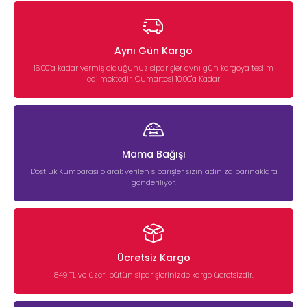
Aynı Gün Kargo
16:00’a kadar vermiş olduğunuz siparişler aynı gün kargoya teslim
edilmektedir. Cumartesi 10:00'a Kadar
Mama Bağışı
Dostluk Kumbarası olarak verilen siparişler sizin adınıza barınaklara
gönderiliyor.
Ücretsiz Kargo
849 TL ve üzeri bütün siparişlerinizde kargo ücretsizdir.