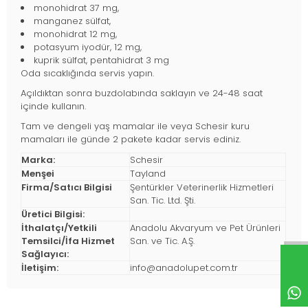
monohidrat 37 mg,
manganez sülfat,
monohidrat 12 mg,
potasyum iyodür, 12 mg,
kuprik sülfat, pentahidrat 3 mg
Oda sıcaklığında servis yapın.
Açıldıktan sonra buzdolabında saklayın ve 24-48 saat
içinde kullanın.
Tam ve dengeli yaş mamalar ile veya Schesir kuru
mamaları ile günde 2 pakete kadar servis ediniz.
Marka:
Schesir
Menşei
Tayland
Firma/Satıcı Bilgisi
Şentürkler Veterinerlik Hizmetleri
San. Tic. Ltd. Şti.
Üretici Bilgisi:
İthalatçı/Yetkili
Anadolu Akvaryum ve Pet Ürünleri
Temsilci/İfa Hizmet
San. ve Tic. A.Ş.
Sağlayıcı:
İletişim:
info@anadolupet.com.tr