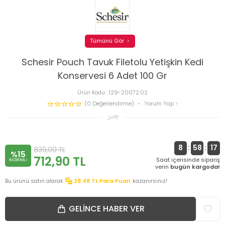
Tümünü Gör
Schesir Pouch Tavuk Filetolu Yetişkin Kedi
Konservesi 6 Adet 100 Gr
Ürün Kodu :
129-20072.02
(0 Değerlendirme)
Yorum Yap
8
:
58
:
17
839,00
TL
%15
712,90
TL
Saat içerisinde sipariş
INDIRIMLI
verin
bugün kargoda!
Bu ürünü satın alarak
28.48
TL Para Puan
kazanırsınız!
GELINCE HABER VER