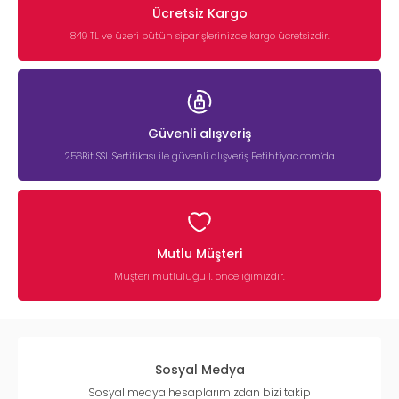
Ücretsiz Kargo
849 TL ve üzeri bütün siparişlerinizde kargo ücretsizdir.
Güvenli alışveriş
256Bit SSL Sertifikası ile güvenli alışveriş Petihtiyac.com’da
Mutlu Müşteri
Müşteri mutluluğu 1. önceliğimizdir.
Sosyal Medya
Sosyal medya hesaplarımızdan bizi takip