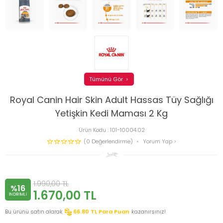
Tümünü Gör
Royal Canin Hair Skin Adult Hassas Tüy Sağlığı
Yetişkin Kedi Maması 2 Kg
Ürün Kodu :
101-10004.02
(0 Değerlendirme)
Yorum Yap
1.990,00
TL
%16
1.670,00
TL
INDIRIMLI
Bu ürünü satın alarak
66.80
TL Para Puan
kazanırsınız!