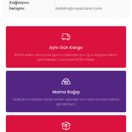
Sağlayıcı:
İletişim:
iletisim@royalcanin.com
Aynı Gün Kargo
16:00’a kadar vermiş olduğunuz siparişler aynı gün kargoya teslim
edilmektedir. Cumartesi 10:00'a Kadar
Mama Bağışı
Dostluk Kumbarası olarak verilen siparişler sizin adınıza barınaklara
gönderiliyor.