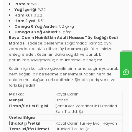
Protein
: %33
Yağ İçeriği
: %22
Ham Kül
: %6.2
Ham Elyaf
: %5.1
Omega 6 Yağ Asitleri
: 52 g/kg
Omega 3 Yağ Asitleri
: 9 g/kg
Royal Canin Hair&Skin Adult Hassas Tüy Sağlığı Kedi
Maması
, sadece beslenme sağlamakla kalmaz, aynı
zamanda kedinizin cilt ve tüy bakımını günlük rutininize
entegre eder. Kedinizin daha sağlıklı ve parlak bir
görünüme kavuşması için mükemmel bir seçim!
Kediniz için kaliteli ve güvenilir bir mama seçimi yaparak,
hem sağlıklı bir beslenme deneyimi sunabilir hem de
onların mutluluğunu artırabilirsiniz. Şimdi sipariş verin ve
farkı keşfedin!
Marka:
Royal Canin
Menşei
Fransa
Firma/Satıcı Bilgisi
Şentürkler Veterinerlik Hizmetleri
San. Tic. Ltd. Şti.
Üretici Bilgisi:
İthalatçı/Yetkili
Royal Canin Turkey Evcil Hayvan
Temsilci/İfa Hizmet
Ürünleri Tic. Ltd. Şti.