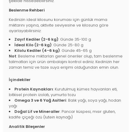
şekilde hissedebilirsiniz.
Beslenme Rehberi
Kedinizin ideal kilosunu koruması için günlük mama
miktarını yaşına, aktivite seviyesine ve kilosuna göre
ayarlayabilirsiniz:
Zayıf Kediler (2-6 kg)
: Günde 35-100 g
İdeal Kilo (2-6 kg)
: Günde 25-80 g
Kilolu Kediler (4-6 kg)
: Günde 45-65 g
Not
: Besleme miktarları genel öneriler olup, tam beslenme
talimatları için ürün ambalajını kontrol ediniz. Kedinizin her
zaman temiz ve taze suya erişimi olduğundan emin olun.
İçindekiler
Protein Kaynakları
: Kurutulmuş kümes hayvanları eti,
bitkisel protein izolatı, yumurta tozu
Omega 3 ve 6 Yağ Asitleri
: Balık yağı, soya yağı, hodan
yağı
Doğal Lif ve Mineraller
: Pancar küspesi, mısır gluten,
kadife çiçeği özü (lutein kaynağı)
Analitik Bileşenler