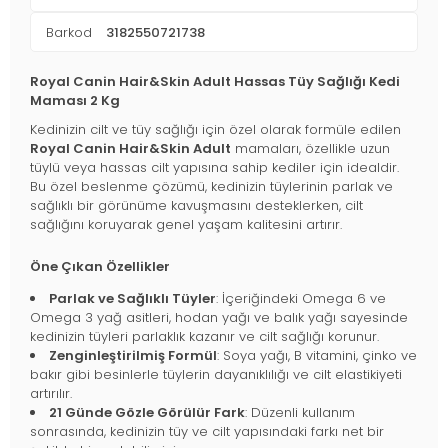
Barkod
3182550721738
Royal Canin Hair&Skin Adult Hassas Tüy Sağlığı Kedi
Maması 2 Kg
Kedinizin cilt ve tüy sağlığı için özel olarak formüle edilen
Royal Canin Hair&Skin Adult
mamaları, özellikle uzun
tüylü veya hassas cilt yapısına sahip kediler için idealdir.
Bu özel beslenme çözümü, kedinizin tüylerinin parlak ve
sağlıklı bir görünüme kavuşmasını desteklerken, cilt
sağlığını koruyarak genel yaşam kalitesini artırır.
Öne Çıkan Özellikler
Parlak ve Sağlıklı Tüyler
: İçeriğindeki Omega 6 ve
Omega 3 yağ asitleri, hodan yağı ve balık yağı sayesinde
kedinizin tüyleri parlaklık kazanır ve cilt sağlığı korunur.
Zenginleştirilmiş Formül
: Soya yağı, B vitamini, çinko ve
bakır gibi besinlerle tüylerin dayanıklılığı ve cilt elastikiyeti
artırılır.
21 Günde Gözle Görülür Fark
: Düzenli kullanım
sonrasında, kedinizin tüy ve cilt yapısındaki farkı net bir