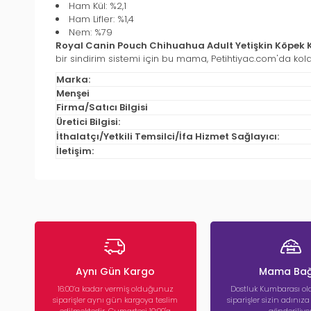
Ham Kül: %2,1
Ham Lifler: %1,4
Nem: %79
Royal Canin Pouch Chihuahua Adult Yetişkin Köpek 
bir sindirim sistemi için bu mama, Petihtiyac.com'da kola
Marka:
Menşei
Firma/Satıcı Bilgisi
Üretici Bilgisi:
İthalatçı/Yetkili Temsilci/İfa Hizmet Sağlayıcı:
İletişim:
Aynı Gün Kargo
Mama Bağ
16:00’a kadar vermiş olduğunuz
Dostluk Kumbarası ola
siparişler aynı gün kargoya teslim
siparişler sizin adınız