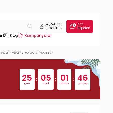
Hoş Geldiniz!
0,00
0
Hesabım
Sepetim
Blog
Kampanyalar
ar
Yetişkin Köpek Konservesi 6 Adet 85 Gr
25
05
01
45
:
:
:
gün
saat
dakika
saniye