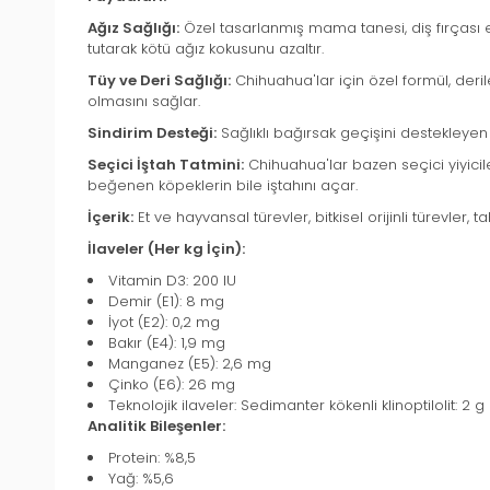
Ağız Sağlığı:
Özel tasarlanmış mama tanesi, diş fırçası e
tutarak kötü ağız kokusunu azaltır.
Tüy ve Deri Sağlığı:
Chihuahua'lar için özel formül, deriler
olmasını sağlar.
Sindirim Desteği:
Sağlıklı bağırsak geçişini destekleyen b
Seçici İştah Tatmini:
Chihuahua'lar bazen seçici yiyicile
beğenen köpeklerin bile iştahını açar.
İçerik:
Et ve hayvansal türevler, bitkisel orijinli türevler, t
İlaveler (Her kg İçin):
Vitamin D3: 200 IU
Demir (E1): 8 mg
İyot (E2): 0,2 mg
Bakır (E4): 1,9 mg
Manganez (E5): 2,6 mg
Çinko (E6): 26 mg
Teknolojik ilaveler: Sedimanter kökenli klinoptilolit: 2 g
Analitik Bileşenler:
Protein: %8,5
Yağ: %5,6