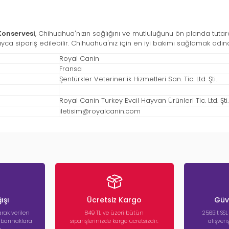
Konservesi
, Chihuahua'nızın sağlığını ve mutluluğunu ön planda tutarak
yca sipariş edilebilir. Chihuahua'nız için en iyi bakımı sağlamak adına
Royal Canin
Fransa
Şentürkler Veterinerlik Hizmetleri San. Tic. Ltd. Şti.
Royal Canin Turkey Evcil Hayvan Ürünleri Tic. Ltd. Şti.
iletisim@royalcanin.com
ışı
Ücretsiz Kargo
Güve
rak verilen
849 TL ve üzeri bütün
256Bit SSL
a barınaklara
siparişlerinizde kargo ücretsizdir.
alışver