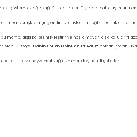
tkisi göstererek ağız sağlığını destekler. Dişlerde plak oluşumunu en
inin bariyer işlevini güçlendirir ve tüylerinin sağlıklı, parlak olmasına 
u mama, dışkı kalitesini iyileştirir ve hoş olmayan dışkı kokularını azal
r olabilir.
Royal Canin Pouch Chihuahua Adult
, onların iştahını u
ahıllar, bitkisel ve hayvansal yağlar, mineraller, çeşitli şekerler.