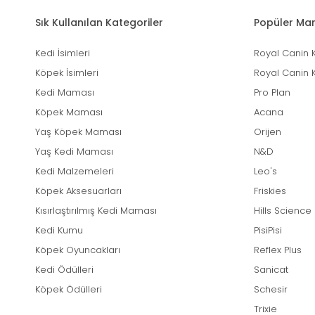
Sık Kullanılan Kategoriler
Popüler Mar
Kedi İsimleri
Royal Canin 
Köpek İsimleri
Royal Canin 
Kedi Maması
Pro Plan
Köpek Maması
Acana
Yaş Köpek Maması
Orijen
Yaş Kedi Maması
N&D
Kedi Malzemeleri
Leo's
Köpek Aksesuarları
Friskies
Kısırlaştırılmış Kedi Maması
Hills Science
Kedi Kumu
PisiPisi
Köpek Oyuncakları
Reflex Plus
Kedi Ödülleri
Sanicat
Köpek Ödülleri
Schesir
Trixie