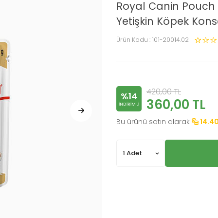
Royal Canin Pouch
Yetişkin Köpek Kons
Ürün Kodu :
101-20014.02
420,00
TL
%14
360,00
TL
INDIRIMLI
Bu ürünü satın alarak
14.4