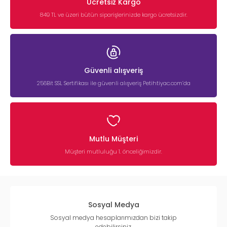
Ücretsiz Kargo
849 TL ve üzeri bütün siparişlerinizde kargo ücretsizdir.
Güvenli alışveriş
256Bit SSL Sertifikası ile güvenli alışveriş Petihtiyac.com’da
Mutlu Müşteri
Müşteri mutluluğu 1. önceliğimizdir.
Sosyal Medya
Sosyal medya hesaplarımızdan bizi takip
edebilirsiniz.