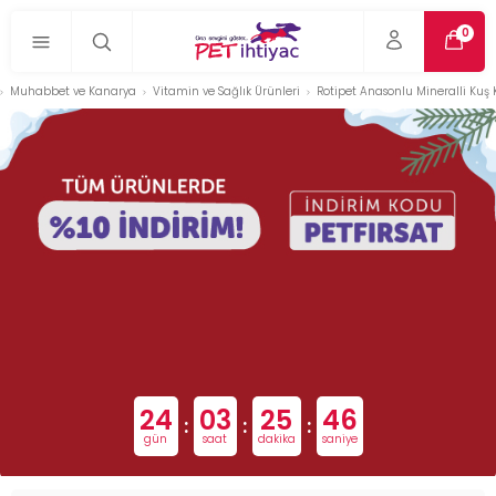
0
Muhabbet ve Kanarya
Vitamin ve Sağlık Ürünleri
Rotipet Anasonlu Mineralli Kuş
24
03
25
45
:
:
:
gün
saat
dakika
saniye