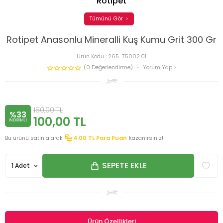
Rotipet
Tümünü Gör
Rotipet Anasonlu Mineralli Kuş Kumu Grit 300 Gr
Ürün Kodu :
265-75002.01
(0 Değerlendirme)
Yorum Yap
150,00
TL
%33
100,00
TL
INDIRIMLI
Bu ürünü satın alarak
4.00
TL Para Puan
kazanırsınız!
SEPETE EKLE
Ürün Özellikleri