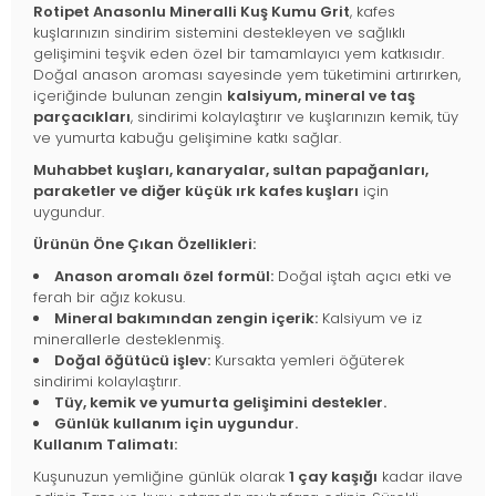
Rotipet Anasonlu Mineralli Kuş Kumu Grit
, kafes
kuşlarınızın sindirim sistemini destekleyen ve sağlıklı
gelişimini teşvik eden özel bir tamamlayıcı yem katkısıdır.
Doğal anason aroması sayesinde yem tüketimini artırırken,
içeriğinde bulunan zengin
kalsiyum, mineral ve taş
parçacıkları
, sindirimi kolaylaştırır ve kuşlarınızın kemik, tüy
ve yumurta kabuğu gelişimine katkı sağlar.
Muhabbet kuşları, kanaryalar, sultan papağanları,
paraketler ve diğer küçük ırk kafes kuşları
için
uygundur.
Ürünün Öne Çıkan Özellikleri:
Anason aromalı özel formül:
Doğal iştah açıcı etki ve
ferah bir ağız kokusu.
Mineral bakımından zengin içerik:
Kalsiyum ve iz
minerallerle desteklenmiş.
Doğal öğütücü işlev:
Kursakta yemleri öğüterek
sindirimi kolaylaştırır.
Tüy, kemik ve yumurta gelişimini destekler.
Günlük kullanım için uygundur.
Kullanım Talimatı:
Kuşunuzun yemliğine günlük olarak
1 çay kaşığı
kadar ilave