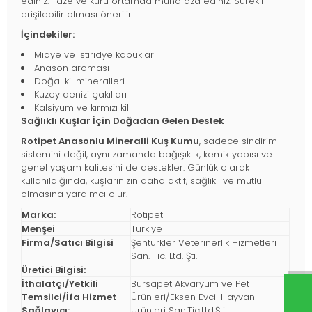
ediniz. Taze ve kuru ortamda muhafaza ediniz. Sürekli
erişilebilir olması önerilir.
İçindekiler:
Midye ve istiridye kabukları
Anason aroması
Doğal kil mineralleri
Kuzey denizi çakılları
Kalsiyum ve kırmızı kil
Sağlıklı Kuşlar İçin Doğadan Gelen Destek
Rotipet Anasonlu Mineralli Kuş Kumu
, sadece sindirim
sistemini değil, aynı zamanda bağışıklık, kemik yapısı ve
genel yaşam kalitesini de destekler. Günlük olarak
kullanıldığında, kuşlarınızın daha aktif, sağlıklı ve mutlu
olmasına yardımcı olur.
Marka:
Rotipet
Menşei
Türkiye
Firma/Satıcı Bilgisi
Şentürkler Veterinerlik Hizmetleri
San. Tic. Ltd. Şti.
Üretici Bilgisi:
İthalatçı/Yetkili
Bursapet Akvaryum ve Pet
Temsilci/İfa Hizmet
Ürünleri/Eksen Evcil Hayvan
Sağlayıcı:
Ürünleri San.Tic.Ltd.Şti.