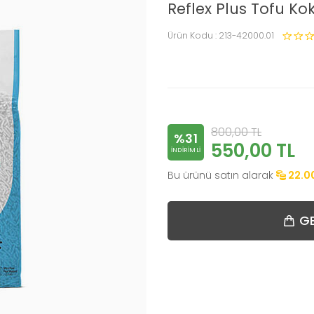
Reflex Plus Tofu Ko
Ürün Kodu :
213-42000.01
800,00
TL
%31
550,00
TL
INDIRIMLI
Bu ürünü satın alarak
22.0
GE