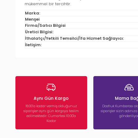
mükemmel bir tercihtir.
Marka:
Menşei
Firma/Satıcı Bilgisi
Üretici Bilgisi:
İthalatçı/Yetkili Temsilci/İfa Hizmet Sağlayıcı:
İletişim:
Aynı Gün Kargo
Mama Bağ
16:00’a kadar vermiş olduğunuz
Dostluk Kumbarası ola
siparişler aynı gün kargoya teslim
siparişler sizin adınız
edilmektedir. Cumartesi 10:00'a
gönderiliyor
Kadar