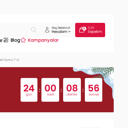
Hoş Geldiniz!
0,00
0
Hesabım
Sepetim
Blog
Kampanyalar
ar
edi Kumu 7 Lt
24
00
08
55
:
:
:
gün
saat
dakika
saniye