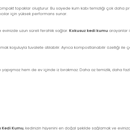
e kompakt topaklar oluşturur. Bu sayede kum kabı temizliği çok daha
ıcılar için yüksek performans sunar.
evinizde uzun süreli ferahlık sağlar.
Kokusuz kedi kumu
arayanlar iç
 koşuluyla tuvalete atılabilir. Ayrıca kompostlanabilir özelliği ile çe
e yapışmaz hem de ev içinde iz bırakmaz. Daha az temizlik, daha fazl
fu Kedi Kumu
, kedinizin hijyenini en doğal şekilde sağlamak ve evini