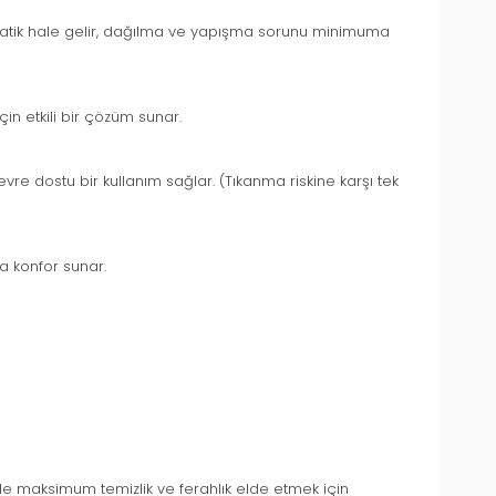
 pratik hale gelir, dağılma ve yapışma sorunu minimuma
in etkili bir çözüm sunar.
vre dostu bir kullanım sağlar. (Tıkanma riskine karşı tek
a konfor sunar.
zde maksimum temizlik ve ferahlık elde etmek için