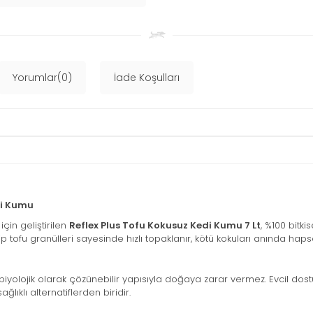
Yorumlar(0)
İade Koşulları
di Kumu
çin geliştirilen
Reflex Plus Tofu Kokusuz Kedi Kumu 7 Lt
, %100 bitk
ip tofu granülleri sayesinde hızlı topaklanır, kötü kokuları anında h
yolojik olarak çözünebilir yapısıyla doğaya zarar vermez. Evcil dostu
ğlıklı alternatiflerden biridir.