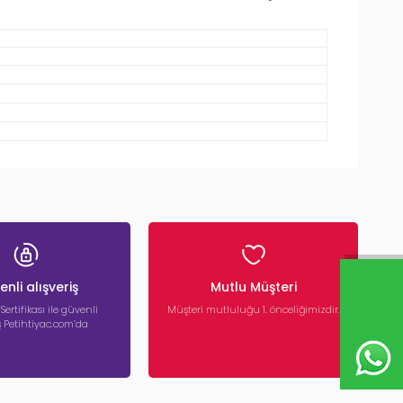
nli alışveriş
Mutlu Müşteri
 Sertifikası ile güvenli
Müşteri mutluluğu 1. önceliğimizdir.
iş Petihtiyac.com’da