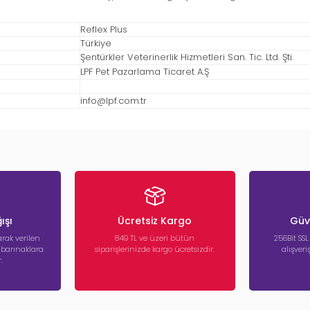
Reflex Plus
Türkiye
Şentürkler Veterinerlik Hizmetleri San. Tic. Ltd. Şti.
LPF Pet Pazarlama Ticaret A.Ş
info@lpf.com.tr
ışı
Ücretsiz Kargo
Güve
rak verilen
849 TL ve üzeri bütün
256Bit SSL
a barınaklara
siparişlerinizde kargo ücretsizdir.
alışver
.