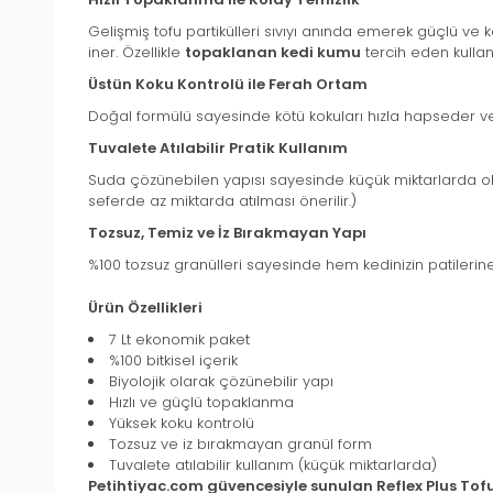
Gelişmiş tofu partikülleri sıvıyı anında emerek güçlü v
iner. Özellikle
topaklanan kedi kumu
tercih eden kullan
Üstün Koku Kontrolü ile Ferah Ortam
Doğal formülü sayesinde kötü kokuları hızla hapseder ve 
Tuvalete Atılabilir Pratik Kullanım
Suda çözünebilen yapısı sayesinde küçük miktarlarda olmak
seferde az miktarda atılması önerilir.)
Tozsuz, Temiz ve İz Bırakmayan Yapı
%100 tozsuz granülleri sayesinde hem kedinizin patilerin
Ürün Özellikleri
7 Lt ekonomik paket
%100 bitkisel içerik
Biyolojik olarak çözünebilir yapı
Hızlı ve güçlü topaklanma
Yüksek koku kontrolü
Tozsuz ve iz bırakmayan granül form
Tuvalete atılabilir kullanım (küçük miktarlarda)
Petihtiyac.com güvencesiyle sunulan Reflex Plus To