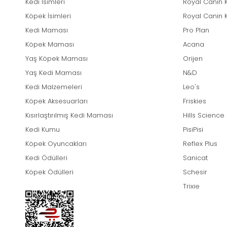
Kedi İsimleri
Royal Canin 
Köpek İsimleri
Royal Canin 
Kedi Maması
Pro Plan
Köpek Maması
Acana
Yaş Köpek Maması
Orijen
Yaş Kedi Maması
N&D
Kedi Malzemeleri
Leo's
Köpek Aksesuarları
Friskies
Kısırlaştırılmış Kedi Maması
Hills Science
Kedi Kumu
PisiPisi
Köpek Oyuncakları
Reflex Plus
Kedi Ödülleri
Sanicat
Köpek Ödülleri
Schesir
Trixie