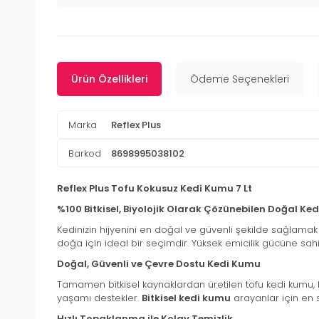
Ürün Özellikleri
Ödeme Seçenekleri
Marka
Reflex Plus
Barkod
8698995038102
Reflex Plus Tofu Kokusuz Kedi Kumu 7 Lt
%100 Bitkisel, Biyolojik Olarak Çözünebilen Doğal Ke
Kedinizin hijyenini en doğal ve güvenli şekilde sağlamak i
doğa için ideal bir seçimdir. Yüksek emicilik gücüne sah
Doğal, Güvenli ve Çevre Dostu Kedi Kumu
Tamamen bitkisel kaynaklardan üretilen tofu kedi kumu, bi
yaşamı destekler.
Bitkisel kedi kumu
arayanlar için en sa
Hızlı Topaklanma ile Kolay Temizlik