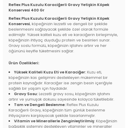
Reflex Plus Kuzulu Karaciğerli Gravy Yetişkin Köpek
Konservesi 400 Gr
Reflex Plus Kuzulu Karaciğerli Gravy Yetişkin Köpek
Konservesi
, köpeğinizin lezzetli ve dengeli bir şekilde
beslenmesini sağlayacak şekilde özel olarak formüle
edilmiştir. Yüksek kaliteli kuzu eti ve karaciğerin birleşimiyle,
köpeğinizin ihtiyaç duyduğu protein ve besinleri sunar.
Gravy soslu formülü, köpeğinizin iştahını artırır ve her
öğününü keyifle tüketmesini sağlar.
Ürün Özellikleri:
Yüksek Kaliteli Kuzu Eti ve Karaciğer:
Kuzu eti,
köpeğinizin kas gelişimini destekleyen mükemmel bir
protein kaynağıdır. Karaciğer ise zengin besin içeriğiyle
sağlıklı bir yaşam için faydalıdır.
Gravy Sosu:
Lezzetli gravy sosu, köpeğinizin iştahını
artırır ve yumuşak dokusu sayesinde kolayca tüketilebilir.
Tam ve Dengeli Beslenme:
Reflex Plus Kuzulu
Karaciğerli Gravy, köpeğinizin tüm günlük beslenme
ihtiyaçlarını karşılayacak şekilde tasarlanmıştır.
Vitamin ve Minerallerle Zenginleştirilmiş:
Köpeğinizin
bağışıklık sistemini destekleyen vitaminler ve mineraller