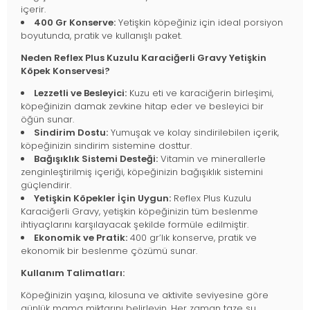
içerir.
400 Gr Konserve:
Yetişkin köpeğiniz için ideal porsiyon
boyutunda, pratik ve kullanışlı paket.
Neden Reflex Plus Kuzulu Karaciğerli Gravy Yetişkin
Köpek Konservesi?
Lezzetli ve Besleyici:
Kuzu eti ve karaciğerin birleşimi,
köpeğinizin damak zevkine hitap eder ve besleyici bir
öğün sunar.
Sindirim Dostu:
Yumuşak ve kolay sindirilebilen içerik,
köpeğinizin sindirim sistemine dosttur.
Bağışıklık Sistemi Desteği:
Vitamin ve minerallerle
zenginleştirilmiş içeriği, köpeğinizin bağışıklık sistemini
güçlendirir.
Yetişkin Köpekler İçin Uygun:
Reflex Plus Kuzulu
Karaciğerli Gravy, yetişkin köpeğinizin tüm beslenme
ihtiyaçlarını karşılayacak şekilde formüle edilmiştir.
Ekonomik ve Pratik:
400 gr’lık konserve, pratik ve
ekonomik bir beslenme çözümü sunar.
Kullanım Talimatları:
Köpeğinizin yaşına, kilosuna ve aktivite seviyesine göre
günlük mama miktarını belirleyin. Her zaman taze su