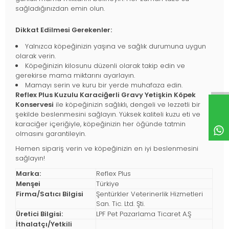
sağladığınızdan emin olun.
Dikkat Edilmesi Gerekenler:
Yalnızca köpeğinizin yaşına ve sağlık durumuna uygun
olarak verin.
Köpeğinizin kilosunu düzenli olarak takip edin ve
gerekirse mama miktarını ayarlayın.
Mamayı serin ve kuru bir yerde muhafaza edin.
Reflex Plus Kuzulu Karaciğerli Gravy Yetişkin Köpek
Konservesi
ile köpeğinizin sağlıklı, dengeli ve lezzetli bir
şekilde beslenmesini sağlayın. Yüksek kaliteli kuzu eti ve
karaciğer içeriğiyle, köpeğinizin her öğünde tatmin
olmasını garantileyin.
Hemen sipariş verin ve köpeğinizin en iyi beslenmesini
sağlayın!
Marka:
Reflex Plus
Menşei
Türkiye
Firma/Satıcı Bilgisi
Şentürkler Veterinerlik Hizmetleri
San. Tic. Ltd. Şti.
Üretici Bilgisi:
LPF Pet Pazarlama Ticaret A.Ş
İthalatçı/Yetkili