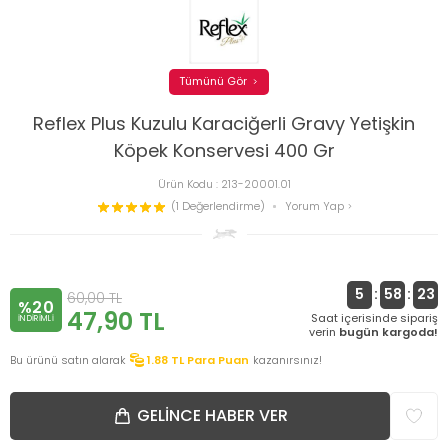
Tümünü Gör
Reflex Plus Kuzulu Karaciğerli Gravy Yetişkin
Köpek Konservesi 400 Gr
Ürün Kodu :
213-20001.01
(1 Değerlendirme)
Yorum Yap
5
:
58
:
23
60,00
TL
%20
47,90
TL
Saat içerisinde sipariş
INDIRIMLI
verin
bugün kargoda!
Bu ürünü satın alarak
1.88
TL Para Puan
kazanırsınız!
GELINCE HABER VER