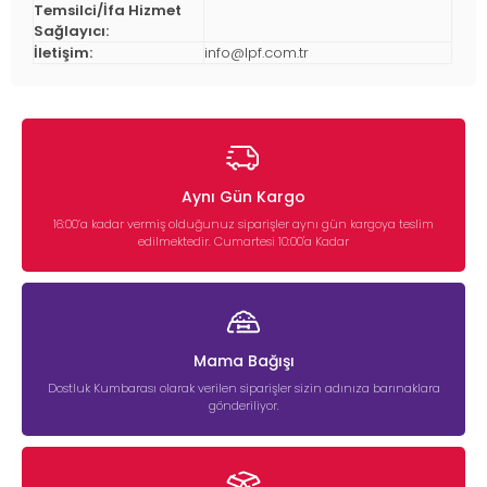
Temsilci/İfa Hizmet
Sağlayıcı:
İletişim:
info@lpf.com.tr
Aynı Gün Kargo
16:00’a kadar vermiş olduğunuz siparişler aynı gün kargoya teslim
edilmektedir. Cumartesi 10:00'a Kadar
Mama Bağışı
Dostluk Kumbarası olarak verilen siparişler sizin adınıza barınaklara
gönderiliyor.