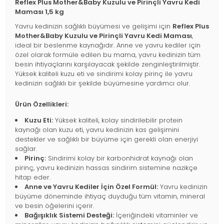
Reflex Plus Mother&Baby Kuzulu ve Pirinçli Yavru Kedi
Maması 1,5 kg
Yavru kedinizin sağlıklı büyümesi ve gelişimi için
Reflex Plus
Mother&Baby Kuzulu ve Pirinçli Yavru Kedi Maması
,
ideal bir beslenme kaynağıdır. Anne ve yavru kediler için
özel olarak formüle edilen bu mama, yavru kedinizin tüm
besin ihtiyaçlarını karşılayacak şekilde zenginleştirilmiştir.
Yüksek kaliteli kuzu eti ve sindirimi kolay pirinç ile yavru
kedinizin sağlıklı bir şekilde büyümesine yardımcı olur.
Ürün Özellikleri:
Kuzu Eti:
Yüksek kaliteli, kolay sindirilebilir protein
kaynağı olan kuzu eti, yavru kedinizin kas gelişimini
destekler ve sağlıklı bir büyüme için gerekli olan enerjiyi
sağlar.
Pirinç:
Sindirimi kolay bir karbonhidrat kaynağı olan
pirinç, yavru kedinizin hassas sindirim sistemine nazikçe
hitap eder.
Anne ve Yavru Kediler İçin Özel Formül:
Yavru kedinizin
büyüme döneminde ihtiyaç duyduğu tüm vitamin, mineral
ve besin öğelerini içerir.
Bağışıklık Sistemi Desteği:
İçeriğindeki vitaminler ve