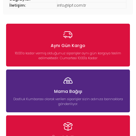
İletişim:
info@lpf.com.tr
Aynı Gün Kargo
16:00’a kadar vermiş olduğunuz siparişler aynı gün kargoya teslim
edilmektedir. Cumartesi 10:00'a Kadar
Mama Bağışı
Dostluk Kumbarası olarak verilen siparişler sizin adınıza barınaklara
gönderiliyor.