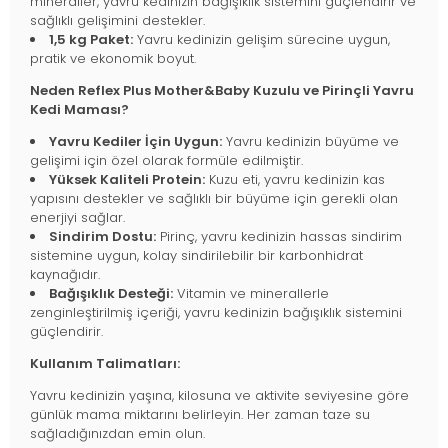
mineraller, yavru kedinizin bağışıklık sistemini güçlendirir ve
sağlıklı gelişimini destekler.
1,5 kg Paket:
Yavru kedinizin gelişim sürecine uygun,
pratik ve ekonomik boyut.
Neden Reflex Plus Mother&Baby Kuzulu ve Pirinçli Yavru
Kedi Maması?
Yavru Kediler İçin Uygun:
Yavru kedinizin büyüme ve
gelişimi için özel olarak formüle edilmiştir.
Yüksek Kaliteli Protein:
Kuzu eti, yavru kedinizin kas
yapısını destekler ve sağlıklı bir büyüme için gerekli olan
enerjiyi sağlar.
Sindirim Dostu:
Pirinç, yavru kedinizin hassas sindirim
sistemine uygun, kolay sindirilebilir bir karbonhidrat
kaynağıdır.
Bağışıklık Desteği:
Vitamin ve minerallerle
zenginleştirilmiş içeriği, yavru kedinizin bağışıklık sistemini
güçlendirir.
Kullanım Talimatları:
Yavru kedinizin yaşına, kilosuna ve aktivite seviyesine göre
günlük mama miktarını belirleyin. Her zaman taze su
sağladığınızdan emin olun.