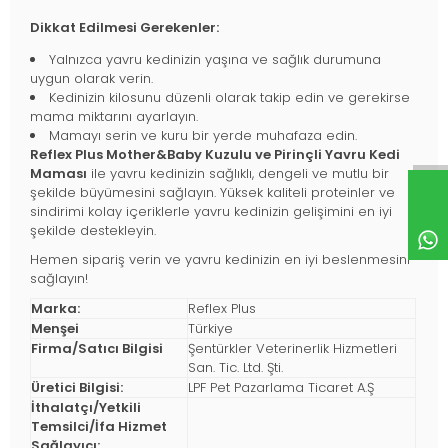
Dikkat Edilmesi Gerekenler:
Yalnızca yavru kedinizin yaşına ve sağlık durumuna
uygun olarak verin.
Kedinizin kilosunu düzenli olarak takip edin ve gerekirse
mama miktarını ayarlayın.
Mamayı serin ve kuru bir yerde muhafaza edin.
Reflex Plus Mother&Baby Kuzulu ve Pirinçli Yavru Kedi
Maması
ile yavru kedinizin sağlıklı, dengeli ve mutlu bir
şekilde büyümesini sağlayın. Yüksek kaliteli proteinler ve
sindirimi kolay içeriklerle yavru kedinizin gelişimini en iyi
şekilde destekleyin.
Hemen sipariş verin ve yavru kedinizin en iyi beslenmesini
sağlayın!
Marka:
Reflex Plus
Menşei
Türkiye
Firma/Satıcı Bilgisi
Şentürkler Veterinerlik Hizmetleri
San. Tic. Ltd. Şti.
Üretici Bilgisi:
LPF Pet Pazarlama Ticaret A.Ş
İthalatçı/Yetkili
Temsilci/İfa Hizmet
Sağlayıcı: