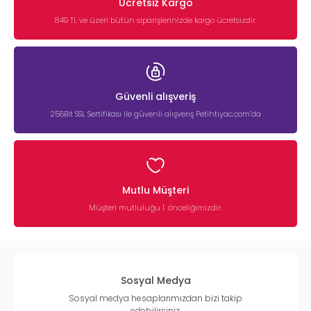
Ücretsiz Kargo
849 TL ve üzeri bütün siparişlerinizde kargo ücretsizdir.
Güvenli alışveriş
256Bit SSL Sertifikası ile güvenli alışveriş Petihtiyac.com’da
Mutlu Müşteri
Müşteri mutluluğu 1. önceliğimizdir.
Sosyal Medya
Sosyal medya hesaplarımızdan bizi takip
edebilirsiniz.