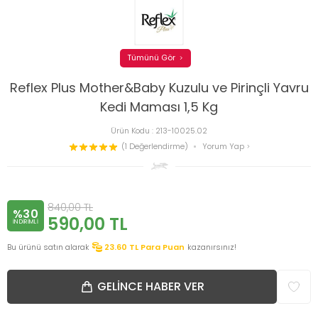
Tümünü Gör
Reflex Plus Mother&Baby Kuzulu ve Pirinçli Yavru
Kedi Maması 1,5 Kg
Ürün Kodu :
213-10025.02
(1 Değerlendirme)
Yorum Yap
840,00
TL
%30
590,00
TL
INDIRIMLI
Bu ürünü satın alarak
23.60
TL Para Puan
kazanırsınız!
GELINCE HABER VER