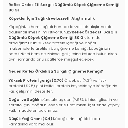
Reflex Ördek Eti Sargılı Düğümlü Köpek Çiğneme Kemiği
80 Gr
Köpekler İçin Sağlıklı ve Lezzetli Atıştırmalık
Köpeğinizin hem sağlıklı hem de lezzetli bir atıştırmalıkla
ödüllendirilmesini mi istiyorsunuz?
Reflex Ördek Eti Sargılı
Düğümlü Köpek Çiğneme Kemiği 80 Gr
, tam da
aradığınız ürün! Yüksek protein içeriği ve doğal
malzemelerle üretilen bu çiğneme kemiği, köpeğinizin
hem fiziksel hem de zihinsel gelişimine katkıda bulunurken,
aynı zamanda onu saatlerce meşgul edecek.
Neden Reflex Ördek Eti Sargılı Çiğneme Kemiği?
Yüksek Protein İçeriği (%70):
Ördek eti (%31) ve fıstık
proteini (%2.5) gibi kaliteli protein kaynaklarıyla köpeğinizin
kas gelişimini destekler.
Doğal ve Sağlıklı:
Kurutulmuş deri (%63), bitkisel gliserin ve
sorbitol gibi doğal bileşenlerle üretilmiştir. İçerisinde yapay
katkı maddeleri bulunmaz.
Düşük Yağ Oranı (%4):
Köpeğinizin sağlıklı kiloda
kalmasına yardımcı olur.