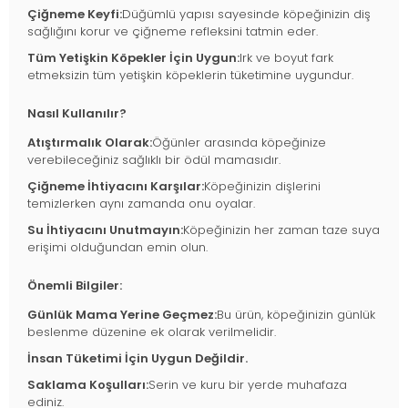
Çiğneme Keyfi:
Düğümlü yapısı sayesinde köpeğinizin diş
sağlığını korur ve çiğneme refleksini tatmin eder.
Tüm Yetişkin Köpekler İçin Uygun:
Irk ve boyut fark
etmeksizin tüm yetişkin köpeklerin tüketimine uygundur.
Nasıl Kullanılır?
Atıştırmalık Olarak:
Öğünler arasında köpeğinize
verebileceğiniz sağlıklı bir ödül mamasıdır.
Çiğneme İhtiyacını Karşılar:
Köpeğinizin dişlerini
temizlerken aynı zamanda onu oyalar.
Su İhtiyacını Unutmayın:
Köpeğinizin her zaman taze suya
erişimi olduğundan emin olun.
Önemli Bilgiler:
Günlük Mama Yerine Geçmez:
Bu ürün, köpeğinizin günlük
beslenme düzenine ek olarak verilmelidir.
İnsan Tüketimi İçin Uygun Değildir.
Saklama Koşulları:
Serin ve kuru bir yerde muhafaza
ediniz.