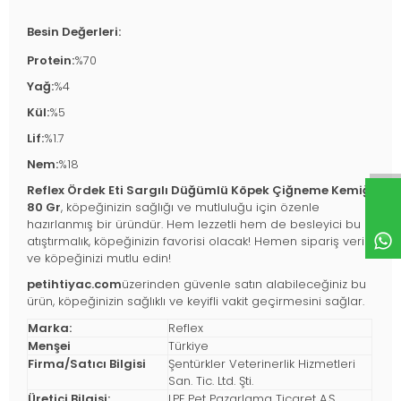
Besin Değerleri:
Protein:
%70
Yağ:
%4
Kül:
%5
Lif:
%1.7
Nem:
%18
Reflex Ördek Eti Sargılı Düğümlü Köpek Çiğneme Kemiği
80 Gr
, köpeğinizin sağlığı ve mutluluğu için özenle
hazırlanmış bir üründür. Hem lezzetli hem de besleyici bu
atıştırmalık, köpeğinizin favorisi olacak! Hemen sipariş verin
ve köpeğinizi mutlu edin!
petihtiyac.com
üzerinden güvenle satın alabileceğiniz bu
ürün, köpeğinizin sağlıklı ve keyifli vakit geçirmesini sağlar.
Marka:
Reflex
Menşei
Türkiye
Firma/Satıcı Bilgisi
Şentürkler Veterinerlik Hizmetleri
San. Tic. Ltd. Şti.
Üretici Bilgisi:
LPF Pet Pazarlama Ticaret A.Ş