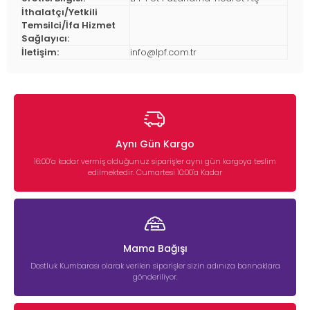
İthalatçı/Yetkili
Temsilci/İfa Hizmet
Sağlayıcı:
İletişim:
info@lpf.com.tr
Aynı Gün Kargo
16:00’a kadar vermiş olduğunuz siparişler aynı gün kargoya teslim
edilmektedir. Cumartesi 10:00'a Kadar
Mama Bağışı
Dostluk Kumbarası olarak verilen siparişler sizin adınıza barınaklara
gönderiliyor.