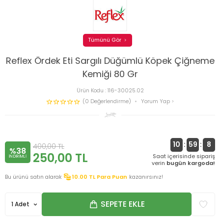
Tümünü Gör
Reflex Ördek Eti Sargılı Düğümlü Köpek Çiğneme
Kemiği 80 Gr
Ürün Kodu :
116-30025.02
(0 Değerlendirme)
Yorum Yap
10
:
59
:
7
400,00
TL
%38
250,00
TL
Saat içerisinde sipariş
INDIRIMLI
verin
bugün kargoda!
Bu ürünü satın alarak
10.00
TL Para Puan
kazanırsınız!
SEPETE EKLE