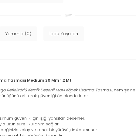
Yorumlar(0)
İade Koşulları
atma Tasması Medium 20 Mm 1,2 Mt
go Reflektörlü Kemik Desenli Mavi Köpek Uzatma Tasması
, hem şık he
nürlüğünü artırarak güvenliği ön planda tutar.
mum güvenlik için ışığı yansıtan desenler.
la uzun süreli kullanım sağlar.
eğinizle kolay ve rahat bir yürüyüş imkanı sunar.
rn ve şık bir görünüm kazandırır.