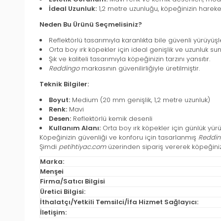
İdeal Uzunluk:
1,2 metre uzunluğu, köpeğinizin hareke
Neden Bu Ürünü Seçmelisiniz?
Reflektörlü tasarımıyla karanlıkta bile güvenli yürüyüşl
Orta boy ırk köpekler için ideal genişlik ve uzunluk sun
Şık ve kaliteli tasarımıyla köpeğinizin tarzını yansıtır.
Reddingo
markasının güvenilirliğiyle üretilmiştir.
Teknik Bilgiler:
Boyut:
Medium (20 mm genişlik, 1,2 metre uzunluk)
Renk:
Mavi
Desen:
Reflektörlü kemik desenli
Kullanım Alanı:
Orta boy ırk köpekler için günlük yür
Köpeğinizin güvenliği ve konforu için tasarlanmış
Reddin
Şimdi
petihtiyac.com
üzerinden sipariş vererek köpeğinizle 
Marka:
Menşei
Firma/Satıcı Bilgisi
Üretici Bilgisi:
İthalatçı/Yetkili Temsilci/İfa Hizmet Sağlayıcı:
İletişim: