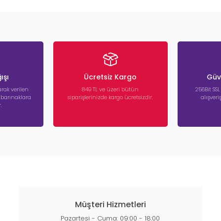
ışı
Ücretsiz Kargo
Güve
rak verilen
849 TL ve üzeri bütün
256Bit SSL
a barınaklara
siparişlerinizde kargo ücretsizdir.
alışver
.
Müşteri Hizmetleri
Pazartesi - Cuma: 09:00 - 18:00