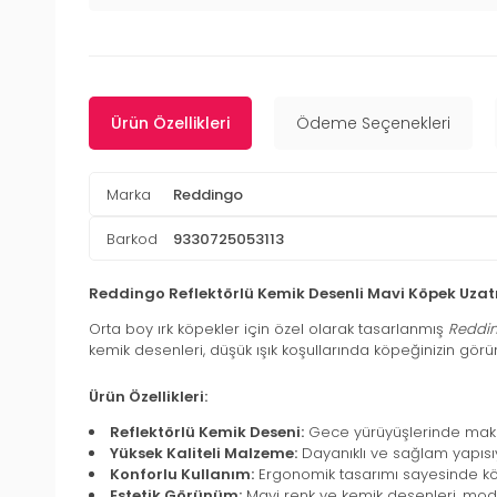
Ürün Özellikleri
Ödeme Seçenekleri
Marka
Reddingo
Barkod
9330725053113
Reddingo Reflektörlü Kemik Desenli Mavi Köpek Uz
Orta boy ırk köpekler için özel olarak tasarlanmış
Reddin
kemik desenleri, düşük ışık koşullarında köpeğinizin görü
Ürün Özellikleri:
Reflektörlü Kemik Deseni:
Gece yürüyüşlerinde maksi
Yüksek Kaliteli Malzeme:
Dayanıklı ve sağlam yapısıy
Konforlu Kullanım:
Ergonomik tasarımı sayesinde köp
Estetik Görünüm:
Mavi renk ve kemik desenleri, mode