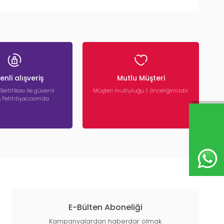
nli alışveriş
Mutlu Müşteri
 Sertifikası ile güvenli
Müşteri mutluluğu 1. önceliğimizdir.
iş Petihtiyac.com’da
E-Bülten Aboneliği
Kampanyalardan haberdar olmak