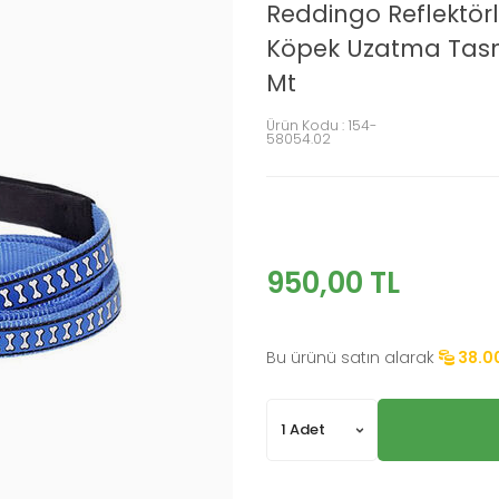
Reddingo Reflektör
Köpek Uzatma Tas
Mt
Ürün Kodu :
154-
58054.02
950,00
TL
Bu ürünü satın alarak
38.0