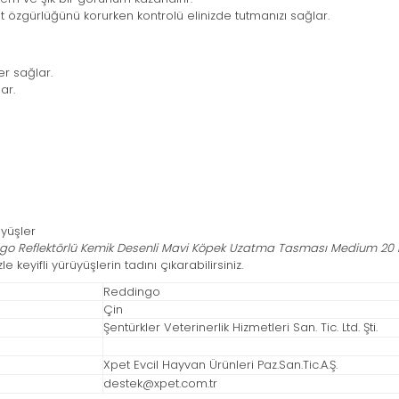
t özgürlüğünü korurken kontrolü elinizde tutmanızı sağlar.
er sağlar.
ar.
üyüşler
go Reflektörlü Kemik Desenli Mavi Köpek Uzatma Tasması Medium 20 
keyifli yürüyüşlerin tadını çıkarabilirsiniz.
Reddingo
Çin
Şentürkler Veterinerlik Hizmetleri San. Tic. Ltd. Şti.
Xpet Evcil Hayvan Ürünleri Paz.San.Tic.A.Ş.
destek@xpet.com.tr