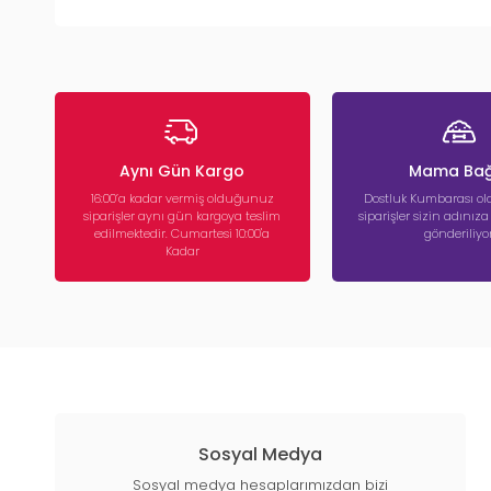
Aynı Gün Kargo
Mama Bağ
16:00’a kadar vermiş olduğunuz
Dostluk Kumbarası ola
siparişler aynı gün kargoya teslim
siparişler sizin adınız
edilmektedir. Cumartesi 10:00'a
gönderiliyor
Kadar
Sosyal Medya
Sosyal medya hesaplarımızdan bizi