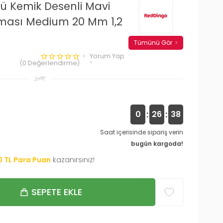
lü Kemik Desenli Mavi
ması Medium 20 Mm 1,2
Tümünü Gör
Yorum Yap
(0 Değerlendirme)
:
:
0
26
37
Saat içerisinde sipariş verin
bugün kargoda!
0
TL Para Puan
kazanırsınız!
SEPETE EKLE