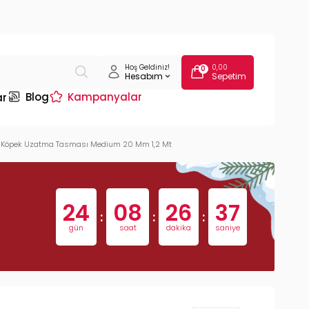
Hoş Geldiniz!
0,00
0
Hesabım
Sepetim
Blog
Kampanyalar
ar
vi Köpek Uzatma Tasması Medium 20 Mm 1,2 Mt
24
08
26
36
:
:
:
gün
saat
dakika
saniye