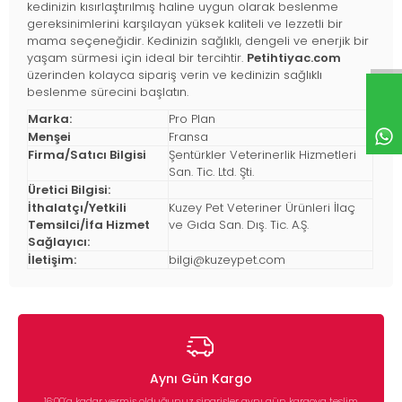
kedinizin kısırlaştırılmış haline uygun olarak beslenme
gereksinimlerini karşılayan yüksek kaliteli ve lezzetli bir
mama seçeneğidir. Kedinizin sağlıklı, dengeli ve enerjik bir
yaşam sürmesi için ideal bir tercihtir.
Petihtiyac.com
üzerinden kolayca sipariş verin ve kedinizin sağlıklı
beslenme sürecini başlatın.
Marka:
Pro Plan
Menşei
Fransa
Firma/Satıcı Bilgisi
Şentürkler Veterinerlik Hizmetleri
San. Tic. Ltd. Şti.
Üretici Bilgisi:
İthalatçı/Yetkili
Kuzey Pet Veteriner Ürünleri İlaç
Temsilci/İfa Hizmet
ve Gıda San. Dış. Tic. A.Ş.
Sağlayıcı:
İletişim:
bilgi@kuzeypet.com
Aynı Gün Kargo
16:00’a kadar vermiş olduğunuz siparişler aynı gün kargoya teslim