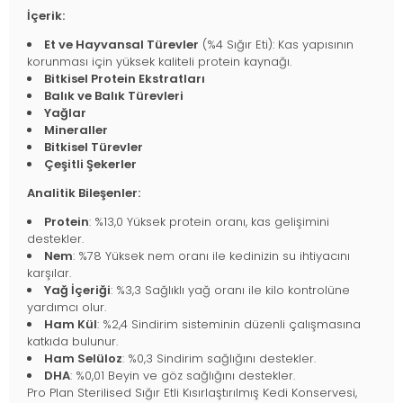
İçerik:
Et ve Hayvansal Türevler
(%4 Sığır Eti): Kas yapısının
korunması için yüksek kaliteli protein kaynağı.
Bitkisel Protein Ekstratları
Balık ve Balık Türevleri
Yağlar
Mineraller
Bitkisel Türevler
Çeşitli Şekerler
Analitik Bileşenler:
Protein
: %13,0 Yüksek protein oranı, kas gelişimini
destekler.
Nem
: %78 Yüksek nem oranı ile kedinizin su ihtiyacını
karşılar.
Yağ İçeriği
: %3,3 Sağlıklı yağ oranı ile kilo kontrolüne
yardımcı olur.
Ham Kül
: %2,4 Sindirim sisteminin düzenli çalışmasına
katkıda bulunur.
Ham Selüloz
: %0,3 Sindirim sağlığını destekler.
DHA
: %0,01 Beyin ve göz sağlığını destekler.
Pro Plan Sterilised Sığır Etli Kısırlaştırılmış Kedi Konservesi,