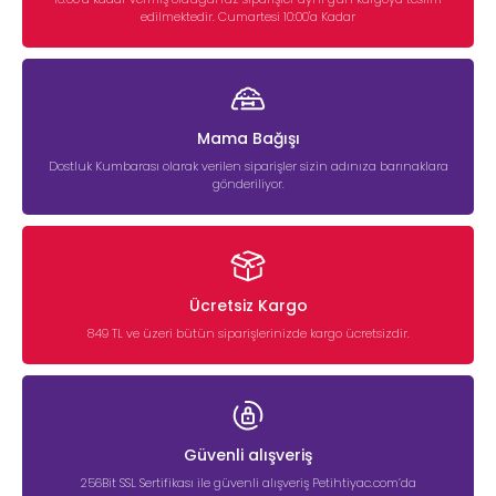
edilmektedir. Cumartesi 10:00'a Kadar
Mama Bağışı
Dostluk Kumbarası olarak verilen siparişler sizin adınıza barınaklara
gönderiliyor.
Ücretsiz Kargo
849 TL ve üzeri bütün siparişlerinizde kargo ücretsizdir.
Güvenli alışveriş
256Bit SSL Sertifikası ile güvenli alışveriş Petihtiyac.com’da