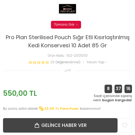
Tümünü Gör
Pro Plan Sterilised Pouch Sığır Etli Kısırlaştırılmış
Kedi Konservesi 10 Adet 85 Gr
Ürün Kodu :
102-20013.10
(0 Değerlendirme)
Yorum Yap
8
:
37
:
16
550,00
TL
Saat içerisinde sipariş
verin
bugün kargoda!
Bu ürünü satın alarak
22.00
TL Para Puan
kazanırsınız!
GELINCE HABER VER