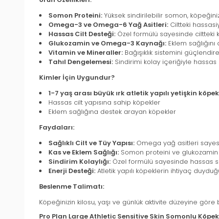
Somon Proteini:
Yüksek sindirilebilir somon, köpeğiniz
Omega-3 ve Omega-6 Yağ Asitleri:
Ciltteki hassasiy
Hassas Cilt Desteği:
Özel formülü sayesinde ciltteki k
Glukozamin ve Omega-3 Kaynağı:
Eklem sağlığını d
Vitamin ve Mineraller:
Bağışıklık sistemini güçlendirer
Tahıl Dengelemesi:
Sindirimi kolay içeriğiyle hassas 
Kimler İçin Uygundur?
1-7 yaş arası büyük ırk atletik yapılı yetişkin köpek
Hassas cilt yapısına sahip köpekler
Eklem sağlığına destek arayan köpekler
Faydaları:
Sağlıklı Cilt ve Tüy Yapısı:
Omega yağ asitleri sayesind
Kas ve Eklem Sağlığı:
Somon proteini ve glukozamin iç
Sindirim Kolaylığı:
Özel formülü sayesinde hassas sin
Enerji Desteği:
Atletik yapılı köpeklerin ihtiyaç duyduğu
Beslenme Talimatı:
Köpeğinizin kilosu, yaşı ve günlük aktivite düzeyine gör
Pro Plan Large Athletic Sensitive Skin Somonlu Köpek