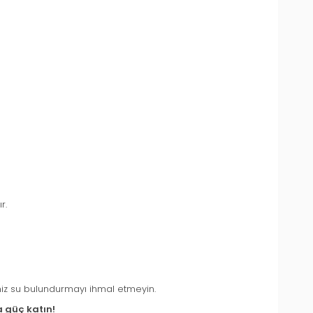
r.
emiz su bulundurmayı ihmal etmeyin.
a güç katın!