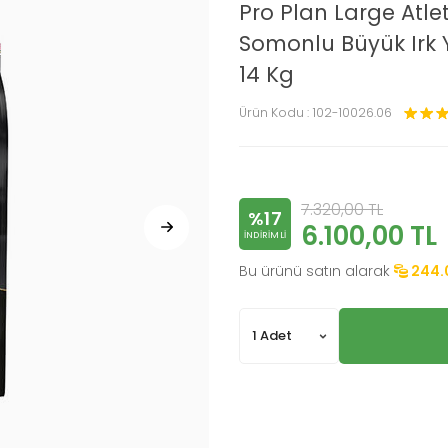
Pro Plan Large Atlet
Somonlu Büyük Irk 
14 Kg
Ürün Kodu :
102-10026.06
7.320,00
TL
%17
6.100,00
TL
INDIRIMLI
Bu ürünü satın alarak
244.