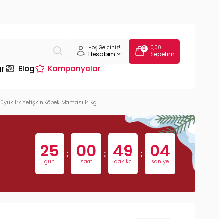
Hoş Geldiniz!
0,00
0
Hesabım
Sepetim
Blog
Kampanyalar
ar
 Büyük Irk Yetişkin Köpek Maması 14 Kg
25
00
49
03
:
:
:
gün
saat
dakika
saniye