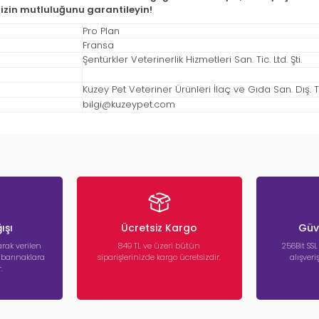
nizin mutluluğunu garantileyin!
Pro Plan
Fransa
Şentürkler Veterinerlik Hizmetleri San. Tic. Ltd. Şti.
Kuzey Pet Veteriner Ürünleri İlaç ve Gıda San. Dış. Tic
bilgi@kuzeypet.com
ışı
Ücretsiz Kargo
Güve
rak verilen
849 TL ve üzeri bütün
256Bit SSL
a barınaklara
siparişlerinizde kargo ücretsizdir.
alışver
.