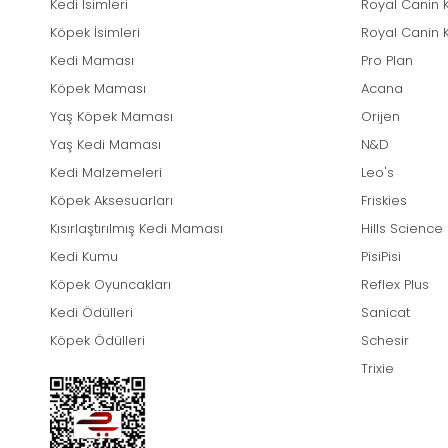
Kedi İsimleri
Royal Canin 
Köpek İsimleri
Royal Canin 
Kedi Maması
Pro Plan
Köpek Maması
Acana
Yaş Köpek Maması
Orijen
Yaş Kedi Maması
N&D
Kedi Malzemeleri
Leo's
Köpek Aksesuarları
Friskies
Kısırlaştırılmış Kedi Maması
Hills Science
Kedi Kumu
PisiPisi
Köpek Oyuncakları
Reflex Plus
Kedi Ödülleri
Sanicat
Köpek Ödülleri
Schesir
Trixie