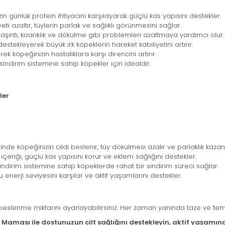
in günlük protein ihtiyacını karşılayarak güçlü kas yapısını destekler.
eti azaltır, tüylerin parlak ve sağlıklı görünmesini sağlar.
aşıntı, kızarıklık ve dökülme gibi problemleri azaltmaya yardımcı olur.
estekleyerek büyük ırk köpeklerin hareket kabiliyetini artırır.
ek köpeğinizin hastalıklara karşı direncini artırır.
sindirim sistemine sahip köpekler için idealdir.
ler
e köpeğinizin cildi beslenir, tüy dökülmesi azalır ve parlaklık kazanı
eriği, güçlü kas yapısını korur ve eklem sağlığını destekler.
dirim sistemine sahip köpeklerde rahat bir sindirim süreci sağlar.
 enerji seviyesini karşılar ve aktif yaşamlarını destekler.
e beslenme miktarını ayarlayabilirsiniz. Her zaman yanında taze ve t
 Maması ile dostunuzun cilt sağlığını destekleyin, aktif yaşamın