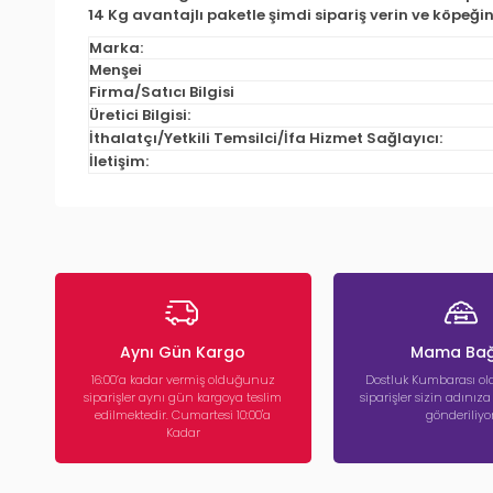
14 Kg avantajlı paketle şimdi sipariş verin ve köpeği
Marka:
Menşei
Firma/Satıcı Bilgisi
Üretici Bilgisi:
İthalatçı/Yetkili Temsilci/İfa Hizmet Sağlayıcı:
İletişim:
Aynı Gün Kargo
Mama Bağ
16:00’a kadar vermiş olduğunuz
Dostluk Kumbarası ola
siparişler aynı gün kargoya teslim
siparişler sizin adınız
edilmektedir. Cumartesi 10:00'a
gönderiliyor
Kadar