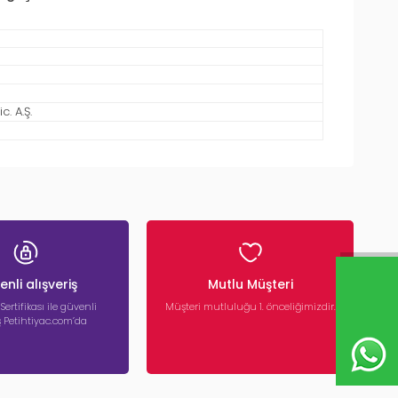
. A.Ş.
nli alışveriş
Mutlu Müşteri
 Sertifikası ile güvenli
Müşteri mutluluğu 1. önceliğimizdir.
iş Petihtiyac.com’da