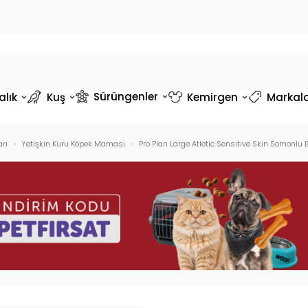
Sürüngenler
alık
Kuş
Kemirgen
Markal
rı
Yetişkin Kuru Köpek Maması
Pro Plan Large Atletic Sensıtıve Skin Somonlu