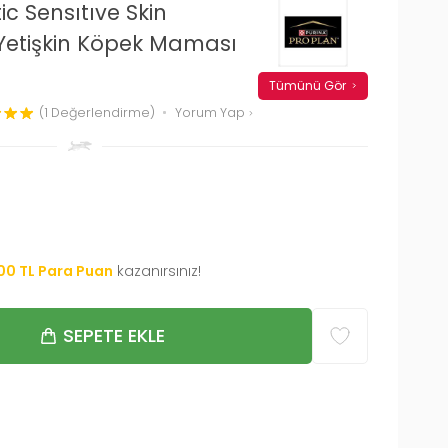
ic Sensıtıve Skin
Yetişkin Köpek Maması
Tümünü Gör
(1 Değerlendirme)
Yorum Yap
00
TL Para Puan
kazanırsınız!
SEPETE EKLE