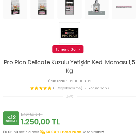
Tümünü Gör
Pro Plan Delicate Kuzulu Yetişkin Kedi Maması 1,5
Kg
Ürün Kodu :
102-10008.02
(1 Değerlendirme)
Yorum Yap
1.420,00
TL
%12
1.250,00
TL
INDIRIMLI
Bu ürünü satın alarak
50.00
TL Para Puan
kazanırsınız!