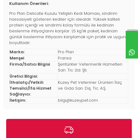
Kullanım Önerileri:
Pro Plan Delicate Kuzulu Yetişkin Kedi Maması, sindirim
hassasiyeti gösteren kediler için idealdir. Yüksek kaliteli
protein içeriği ve sindirimi kolay formülü ile kedinizin
beslenme ihtiyaçlarını karşılar. 1,5 kg'lık paket, kedinizin
günlük beslenme ihtiyacını karşılamak için pratik ve uygun
boyuttadır.
Marka:
Pro Plan
Menşei
Fransa
Firma/Satıcı Bilgisi
Şentürkler Veterinerlik Hizmetleri
San. Tic. Ltd. Şti.
Üretici Bilgisi:
İthalatçı/Yetkili
Kuzey Pet Veteriner Ürünleri İlaç
Temsilci/İfa Hizmet
ve Gıda San. Dış. Tic. A.Ş.
Sağlayıcı:
İletişim:
bilgi@kuzeypet.com