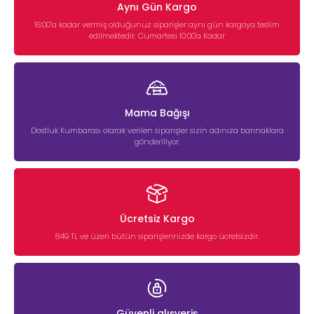
Aynı Gün Kargo
16:00’a kadar vermiş olduğunuz siparişler aynı gün kargoya teslim
edilmektedir. Cumartesi 10:00'a Kadar
Mama Bağışı
Dostluk Kumbarası olarak verilen siparişler sizin adınıza barınaklara
gönderiliyor.
Ücretsiz Kargo
849 TL ve üzeri bütün siparişlerinizde kargo ücretsizdir.
Güvenli alışveriş