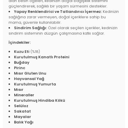
alan besin öğeleri, kedinizin doğal bağışıklık sistemini
güçlendirerek, sağlıklı bir yaşam sürmesini destekler.
Yapay Renklendirici ve Tatlandırıcı İçermez:
Kedinizin
sağlığına zarar vermeyen, doğal içeriklere sahip bu
mama, güvenle kullanılabilir.
Sindirim Sağlığı:
Özel olarak seçilen içerikler, kedinizin
sindirim sisteminin düzgün çalışmasına katkı sağlar.
İçindekiler:
Kuzu Eti
(%18)
Kurutulmuş Kanatlı Proteini
Buğday
Pirinc
Mısır Gluten Unu
Hayvansal Yağ
Kurutulmuş Yumurta
Mısır
Mineraller
Kurutulmuş Hindiba Kökü
Selüloz
Sakatat
Mayalar
Balık Yağı