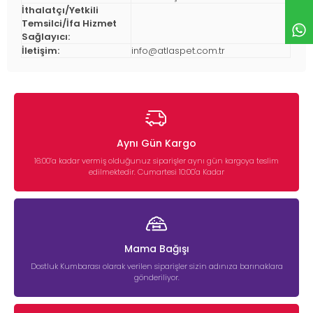
İthalatçı/Yetkili
Temsilci/İfa Hizmet
Sağlayıcı:
İletişim:
info@atlaspet.com.tr
Aynı Gün Kargo
16:00’a kadar vermiş olduğunuz siparişler aynı gün kargoya teslim
edilmektedir. Cumartesi 10:00'a Kadar
Mama Bağışı
Dostluk Kumbarası olarak verilen siparişler sizin adınıza barınaklara
gönderiliyor.