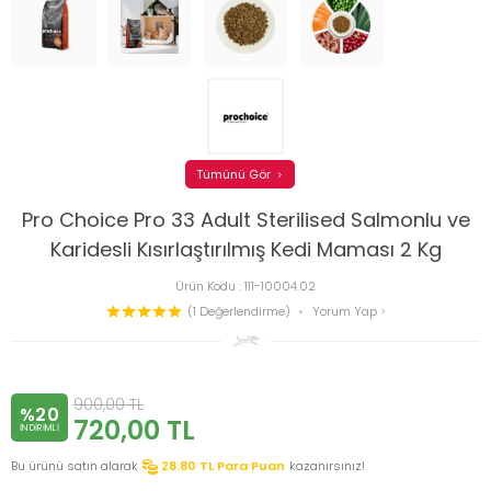
Tümünü Gör
Pro Choice Pro 33 Adult Sterilised Salmonlu ve
Karidesli Kısırlaştırılmış Kedi Maması 2 Kg
Ürün Kodu :
111-10004.02
(1 Değerlendirme)
Yorum Yap
900,00
TL
%20
720,00
TL
INDIRIMLI
Bu ürünü satın alarak
28.80
TL Para Puan
kazanırsınız!