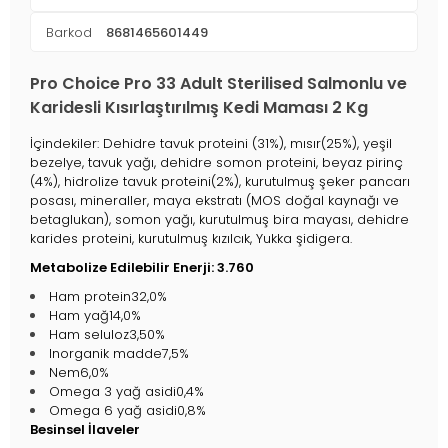
Barkod
8681465601449
Pro Choice Pro 33 Adult Sterilised Salmonlu ve
Karidesli Kısırlaştırılmış Kedi Maması 2 Kg
İçindekiler: Dehidre tavuk proteini (31%), mısır(25%), yeşil
bezelye, tavuk yağı, dehidre somon proteini, beyaz pirinç
(4%), hidrolize tavuk proteini(2%), kurutulmuş şeker pancarı
posası, mineraller, maya ekstratı (MOS doğal kaynağı ve
betaglukan), somon yağı, kurutulmuş bira mayası, dehidre
karides proteini, kurutulmuş kızılcık, Yukka şidigera.
Metabolize Edilebilir Enerji: 3.760
Ham protein32,0%
Ham yağ14,0%
Ham seluloz3,50%
Inorganik madde7,5%
Nem6,0%
Omega 3 yağ asidi0,4%
Omega 6 yağ asidi0,8%
Besinsel İlaveler