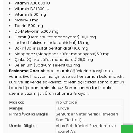
Vitamin A30.000 IU
Vitamin D31.300 IU
Vitamin E100 mg
Niasin40 mg
Taurin1.500 mg
DL-Metiyonin 5.000 mg
Demir (Demir sülfat monohydrat)100,0 mg
Iodine (Kalsiyum iodat anhidrat) 1,5 mg
Bakır (Bakır sülfat pentahidrat) 10,0 mg
Manganez (Manganez sülfat monohydrat)5,0 mg
Çinko (Çinko sülfat monohidrat)125,0 mg
Selenium (Sodyum selenit)0,2 mg
Beslenme Önerisi:
İdeal olarak öğünlerine karıştırarak
veriniz. Evcil hayvanınız için taze su her zaman bulunmalıdır.
Kuru ve ılık yerde saklayınız. Paketin açıldıktan sonra düzgün
kapandığından emin olunuz. Son kullanma tarihi paket
üzerine yazılmıştır. Ürün raf ömrü 18 aydır.
Marka:
Pro Choice
Menşei
Türkiye
Firma/Satıcı Bilgisi
Şentürkler Veterinerlik Hizmetleri
San. Tic. Ltd. Şti.
Üretici Bilgisi:
Atlas Pet Ürünleri Pazarlama ve
Ticaret A.Ş.