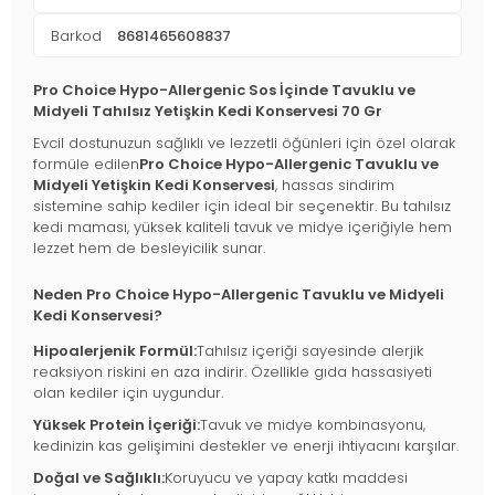
Barkod
8681465608837
Pro Choice Hypo-Allergenic Sos İçinde Tavuklu ve
Midyeli Tahılsız Yetişkin Kedi Konservesi 70 Gr
Evcil dostunuzun sağlıklı ve lezzetli öğünleri için özel olarak
formüle edilen
Pro Choice Hypo-Allergenic Tavuklu ve
Midyeli Yetişkin Kedi Konservesi
, hassas sindirim
sistemine sahip kediler için ideal bir seçenektir. Bu tahılsız
kedi maması, yüksek kaliteli tavuk ve midye içeriğiyle hem
lezzet hem de besleyicilik sunar.
Neden Pro Choice Hypo-Allergenic Tavuklu ve Midyeli
Kedi Konservesi?
Hipoalerjenik Formül:
Tahılsız içeriği sayesinde alerjik
reaksiyon riskini en aza indirir. Özellikle gıda hassasiyeti
olan kediler için uygundur.
Yüksek Protein İçeriği:
Tavuk ve midye kombinasyonu,
kedinizin kas gelişimini destekler ve enerji ihtiyacını karşılar.
Doğal ve Sağlıklı:
Koruyucu ve yapay katkı maddesi