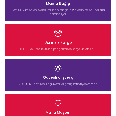
Mama Bağışı
Dostluk Kumbarası olarak verilen siparişler sizin adınıza barınaklara
gönderiliyor.
Ücretsiz Kargo
849 TL ve üzeri bütün siparişlerinizde kargo ücretsizdir.
Güvenli alışveriş
256Bit SSL Sertifikası ile güvenli alışveriş Petihtiyac.com’da
Mutlu Müşteri