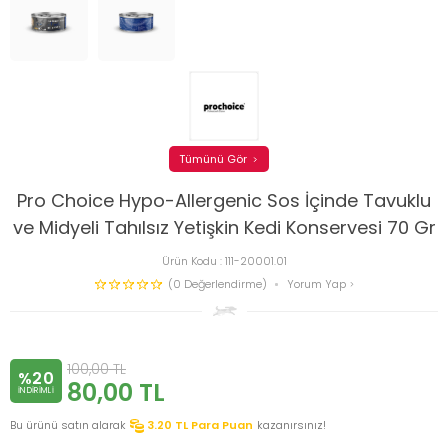
Tümünü Gör
Pro Choice Hypo-Allergenic Sos İçinde Tavuklu
ve Midyeli Tahılsız Yetişkin Kedi Konservesi 70 Gr
Ürün Kodu :
111-20001.01
(0 Değerlendirme)
Yorum Yap
100,00
TL
%20
80,00
TL
INDIRIMLI
Bu ürünü satın alarak
3.20
TL Para Puan
kazanırsınız!