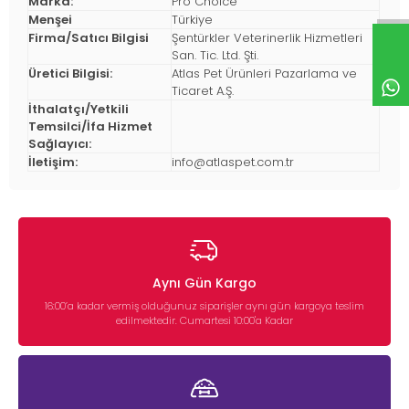
Marka:
Pro Choice
Menşei
Türkiye
Firma/Satıcı Bilgisi
Şentürkler Veterinerlik Hizmetleri
San. Tic. Ltd. Şti.
Üretici Bilgisi:
Atlas Pet Ürünleri Pazarlama ve
Ticaret A.Ş.
İthalatçı/Yetkili
Temsilci/İfa Hizmet
Sağlayıcı:
İletişim:
info@atlaspet.com.tr
Aynı Gün Kargo
16:00’a kadar vermiş olduğunuz siparişler aynı gün kargoya teslim
edilmektedir. Cumartesi 10:00'a Kadar