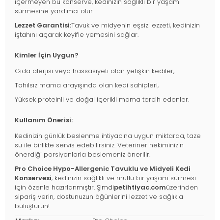
içermeyen bu konserve, kedinizin sağlıklı bir yaşam
sürmesine yardımcı olur.
Lezzet Garantisi:
Tavuk ve midyenin eşsiz lezzeti, kedinizin
iştahını açarak keyifle yemesini sağlar.
Kimler İçin Uygun?
Gıda alerjisi veya hassasiyeti olan yetişkin kediler,
Tahılsız mama arayışında olan kedi sahipleri,
Yüksek proteinli ve doğal içerikli mama tercih edenler.
Kullanım Önerisi:
Kedinizin günlük beslenme ihtiyacına uygun miktarda, taze
su ile birlikte servis edebilirsiniz. Veteriner hekiminizin
önerdiği porsiyonlarla beslemeniz önerilir.
Pro Choice Hypo-Allergenic Tavuklu ve Midyeli Kedi
Konservesi
, kedinizin sağlıklı ve mutlu bir yaşam sürmesi
için özenle hazırlanmıştır. Şimdi
petihtiyac.com
üzerinden
sipariş verin, dostunuzun öğünlerini lezzet ve sağlıkla
buluşturun!