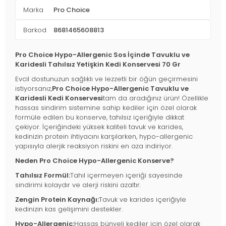
Marka
Pro Choice
Barkod
8681465608813
Pro Choice Hypo-Allergenic Sos İçinde Tavuklu ve
Karidesli Tahılsız Yetişkin Kedi Konservesi 70 Gr
Evcil dostunuzun sağlıklı ve lezzetli bir öğün geçirmesini
istiyorsanız,
Pro Choice Hypo-Allergenic Tavuklu ve
Karidesli Kedi Konservesi
tam da aradığınız ürün! Özellikle
hassas sindirim sistemine sahip kediler için özel olarak
formüle edilen bu konserve, tahılsız içeriğiyle dikkat
çekiyor. İçeriğindeki yüksek kaliteli tavuk ve karides,
kedinizin protein ihtiyacını karşılarken, hypo-allergenic
yapısıyla alerjik reaksiyon riskini en aza indiriyor.
Neden Pro Choice Hypo-Allergenic Konserve?
Tahılsız Formül:
Tahıl içermeyen içeriği sayesinde
sindirimi kolaydır ve alerji riskini azaltır.
Zengin Protein Kaynağı:
Tavuk ve karides içeriğiyle
kedinizin kas gelişimini destekler.
Hypo-Allergenic:
Hassas bünyeli kediler için özel olarak