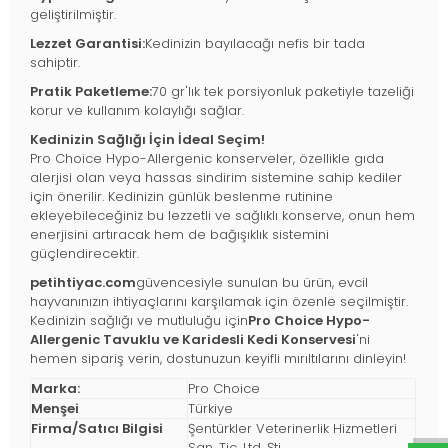
geliştirilmiştir.
Lezzet Garantisi:
Kedinizin bayılacağı nefis bir tada
sahiptir.
Pratik Paketleme:
70 gr'lık tek porsiyonluk paketiyle tazeliği
korur ve kullanım kolaylığı sağlar.
Kedinizin Sağlığı İçin İdeal Seçim!
Pro Choice Hypo-Allergenic konserveler, özellikle gıda
alerjisi olan veya hassas sindirim sistemine sahip kediler
için önerilir. Kedinizin günlük beslenme rutinine
ekleyebileceğiniz bu lezzetli ve sağlıklı konserve, onun hem
enerjisini artıracak hem de bağışıklık sistemini
güçlendirecektir.
petihtiyac.com
güvencesiyle sunulan bu ürün, evcil
hayvanınızın ihtiyaçlarını karşılamak için özenle seçilmiştir.
Kedinizin sağlığı ve mutluluğu için
Pro Choice Hypo-
Allergenic Tavuklu ve Karidesli Kedi Konservesi
'ni
hemen sipariş verin, dostunuzun keyifli mırıltılarını dinleyin!
Marka:
Pro Choice
Menşei
Türkiye
Firma/Satıcı Bilgisi
Şentürkler Veterinerlik Hizmetleri
San. Tic. Ltd. Şti.