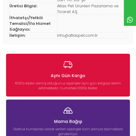
Üretici Bilgisi:
Atlas Pet Ürünleri Pazarlama ve
Ticaret A.Ş.
İthalatçı/Yetkili
Temsilci/İfa Hizmet
Sağlayıcı:
İletişim:
info@atlaspet.com.tr
Aynı Gün Kargo
16:00’a kadar vermiş olduğunuz siparişler aynı gün kargoya teslim
edilmektedir. Cumartesi 10:00'a Kadar
Mama Bağışı
Dostluk Kumbarası olarak verilen siparişler sizin adınıza barınaklara
gönderiliyor.