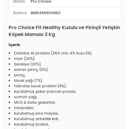
Marka
Pro Choice
Barkod
8681465600862
Pro Choice Fit Healthy Kuzulu ve Pirinçli Yetişkin
Köpek Maması 3 Kg
İçerik:
Dehidre et proteini (26% min. 4% Kuzu Eti),
mısır (20%),
bezelye (20%),
esmer pirinç (9%),
pirinç,
tavuk yağı (7%),
hidrolize tavuk proteini (4%),
kurutulmuş şeker pancarı posası,
somon yağı,
MOS & beta glukanlar,
mineraller,
kurutulmuş bira mayası,
kurutulmuş antarktik krill,
kurutulmuş brokoli,