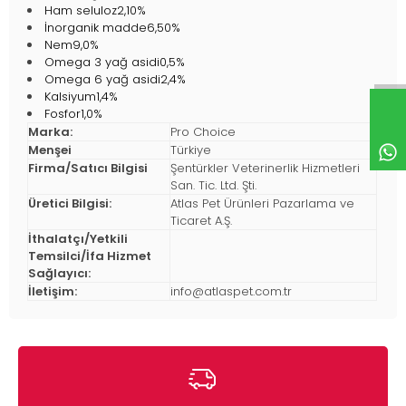
Ham seluloz2,10%
İnorganik madde6,50%
Nem9,0%
Omega 3 yağ asidi0,5%
Omega 6 yağ asidi2,4%
Kalsiyum1,4%
Fosfor1,0%
Marka:
Pro Choice
Menşei
Türkiye
Firma/Satıcı Bilgisi
Şentürkler Veterinerlik Hizmetleri
San. Tic. Ltd. Şti.
Üretici Bilgisi:
Atlas Pet Ürünleri Pazarlama ve
Ticaret A.Ş.
İthalatçı/Yetkili
Temsilci/İfa Hizmet
Sağlayıcı:
İletişim:
info@atlaspet.com.tr