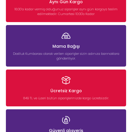
Aynı Gün Kargo
16:00’a kadar vermiş olduğunuz siparişler aynı gün kargoya teslim
edilmektedir. Cumartesi 10:00'a Kadar
Mama Bağışı
Dostluk Kumbarası olarak verilen siparişler sizin adınıza barınaklara
gönderiliyor.
Ücretsiz Kargo
849 TL ve üzeri bütün siparişlerinizde kargo ücretsizdir.
Güvenli alışveriş