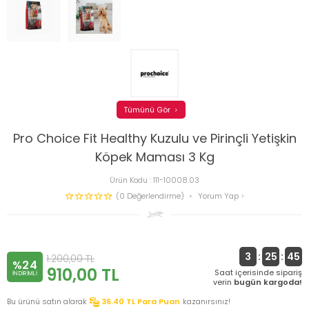
Tümünü Gör
Pro Choice Fit Healthy Kuzulu ve Pirinçli Yetişkin
Köpek Maması 3 Kg
Ürün Kodu :
111-10008.03
(0 Değerlendirme)
Yorum Yap
3
:
25
:
45
1.200,00
TL
%24
910,00
TL
Saat içerisinde sipariş
INDIRIMLI
verin
bugün kargoda!
Bu ürünü satın alarak
36.40
TL Para Puan
kazanırsınız!