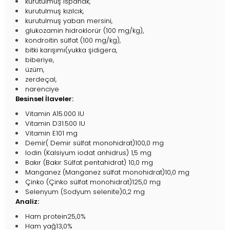
kurutulmuş ıspanak,
kurutulmuş kızılcık,
kurutulmuş yaban mersini,
glukozamin hidroklorür (100 mg/kg),
kondroitin sülfat (100 mg/kg),
bitki karışımı(yukka şidigera,
biberiye,
üzüm,
zerdeçal,
narenciye
Besinsel İlaveler:
Vitamin A15.000 IU
Vitamin D31.500 IU
Vitamin E101 mg
Demir( Demir sülfat monohidrat)100,0 mg
Iodin (Kalsiyum iodat anhidrus) 1,5 mg
Bakır (Bakır Sülfat pentahidrat) 10,0 mg
Manganez (Manganez sülfat monohidrat)10,0 mg
Çinko (Çinko sülfat monohidrat)125,0 mg
Selenyum (Sodyum selenite)0,2 mg
Analiz:
Ham protein25,0%
Ham yağ13,0%