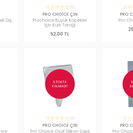
(0)
PRO CHOİCE ÇİN
PRO C
ek Diş
Prochoice Büyük Köpekler
Pro Ch
İçin Kürk Tarağı
25
L
52,00 TL
STOKTA
KALMADI!
K
(0)
PRO CHOİCE ÇİN
PRO C
ençe
Pro Choice Oval Silikon Saplı
Pro Choic