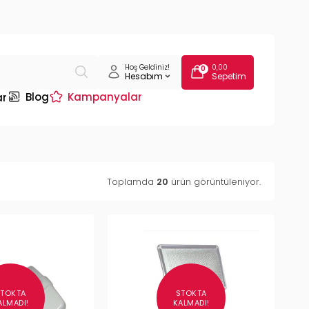
Hoş Geldiniz!
0,00
0
Hesabım
Sepetim
Blog
Kampanyalar
ar
Toplamda
20
ürün görüntüleniyor.
STOKTA
STOKTA
ALMADI!
KALMADI!