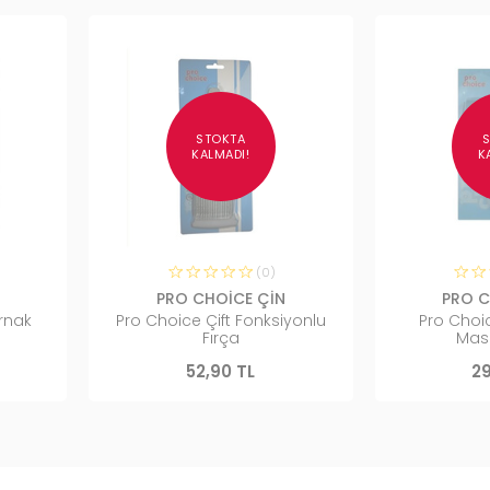
STOKTA
KALMADI!
K
(0)
PRO CHOİCE ÇİN
PRO C
ırnak
Pro Choice Çift Fonksiyonlu
Pro Choic
Fırça
Masa
52,90 TL
29