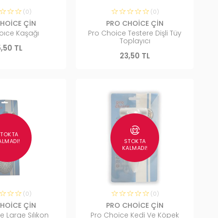
(0)
(0)
HOİCE ÇİN
PRO CHOİCE ÇİN
oıce Kaşağı
Pro Choice Testere Dişli Tüy
Toplayıcı
,50 TL
23,50 TL
STOKTA
STOKTA
ALMADI!
KALMADI!
(0)
(0)
HOİCE ÇİN
PRO CHOİCE ÇİN
e Large Sılıkon
Pro Choice Kedi Ve Köpek