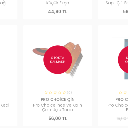
ağı
Küçük Fırça
Saplı Çift 
44,90 TL
59
STOKTA
KALMADI!
K
(0)
PRO CHOİCE ÇİN
PRO C
 Kedi
Pro Choice İnce Ve Kalın
Pro Choice 
Çelik Uçlu Tarak
F
56,00 TL
15,00 