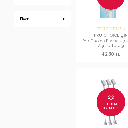
Fiyat
(0)
PRO CHOİCE ÇİN
Pro Choice Pençe Uçl
Açma Tarağı
42,50 TL
STOKTA
KALMADI!