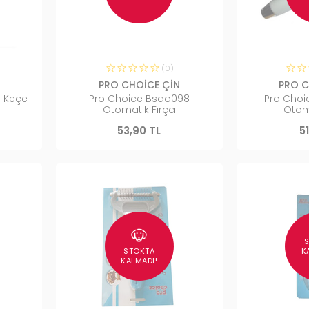
(0)
PRO CHOİCE ÇİN
PRO C
u Keçe
Pro Choice Bsao098
Pro Choic
Otomatık Fırça
Otom
53,90 TL
5
STOKTA
K
KALMADI!