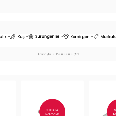
Sürüngenler
alık
Kuş
Kemirgen
Markal
Anasayfa
PRO CHOİCE ÇİN
STOKTA
KALMADI!
K