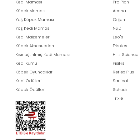
Kedi Maması
Pro Plan
Köpek Maması
Acana
Yaş Köpek Maması
Orijen
Yaş Kedi Maması
N&D
Kedi Malzemeleri
Leo's
Köpek Aksesuarları
Friskies
Kısırlaştırılmış Kedi Maması
Hills Science
Kedi Kumu
PisiPisi
Köpek Oyuncakları
Reflex Plus
Kedi Ödülleri
Sanicat
Köpek Ödülleri
Schesir
Trixie