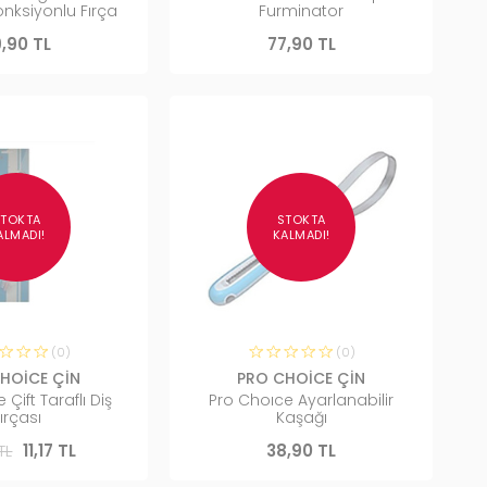
Fonksiyonlu Fırça
Furminator
,90 TL
77,90 TL
STOKTA
STOKTA
ALMADI!
KALMADI!
(0)
(0)
HOİCE ÇİN
PRO CHOİCE ÇİN
Çift Taraflı Diş
Pro Choıce Ayarlanabilir
ırçası
Kaşağı
TL
11,17 TL
38,90 TL