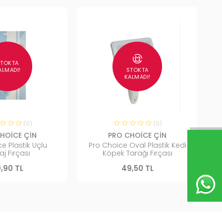
STOKTA
STOKTA
ALMADI!
KALMADI!
(0)
(0)
HOİCE ÇİN
PRO CHOİCE ÇİN
e Plastik Uçlu
Pro Choice Oval Plastik Kedi
j Fırçası
Köpek Tarağı Fırçası
,90 TL
49,50 TL