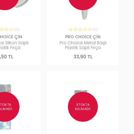
(0)
(0)
HOİCE ÇİN
PRO CHOİCE ÇİN
e Slikon Saplı
Pro Choice Metal Başlı
atik Fırça
Plastik Saplı Fırça
1,50 TL
33,90 TL
STOKTA
STOKTA
ALMADI!
KALMADI!