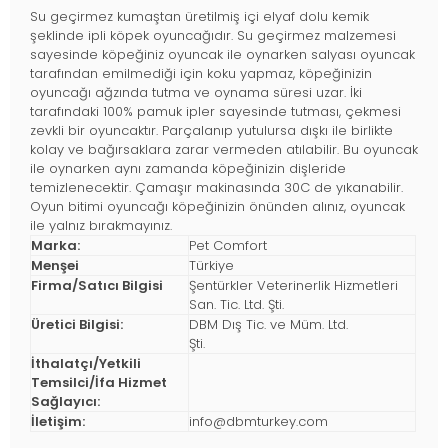
Su geçirmez kumaştan üretilmiş içi elyaf dolu kemik
şeklinde ipli köpek oyuncağıdır. Su geçirmez malzemesi
sayesinde köpeğiniz oyuncak ile oynarken salyası oyuncak
tarafından emilmediği için koku yapmaz, köpeğinizin
oyuncağı ağzında tutma ve oynama süresi uzar. İki
tarafındaki 100% pamuk ipler sayesinde tutması, çekmesi
zevkli bir oyuncaktır. Parçalanıp yutulursa dışkı ile birlikte
kolay ve bağırsaklara zarar vermeden atılabilir. Bu oyuncak
ile oynarken aynı zamanda köpeğinizin dişleride
temizlenecektir. Çamaşır makinasında 30C de yıkanabilir.
Oyun bitimi oyuncağı köpeğinizin önünden alınız, oyuncak
ile yalnız bırakmayınız.
Marka:
Pet Comfort
Menşei
Türkiye
Firma/Satıcı Bilgisi
Şentürkler Veterinerlik Hizmetleri
San. Tic. Ltd. Şti.
Üretici Bilgisi:
DBM Dış Tic. ve Müm. Ltd.
Şti.
İthalatçı/Yetkili
Temsilci/İfa Hizmet
Sağlayıcı:
İletişim:
info@dbmturkey.com