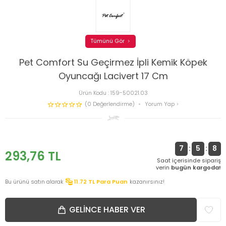
Tümünü Gör
Pet Comfort Su Geçirmez İpli Kemik Köpek
Oyuncağı Lacivert 17 Cm
Ürün Kodu :
159-50021.03
(0 Değerlendirme)
Yorum Yap
7
:
5
:
7
293,76
TL
Saat içerisinde sipariş
verin
bugün kargoda!
Bu ürünü satın alarak
11.72
TL Para Puan
kazanırsınız!
GELINCE HABER VER