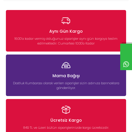
Aynı Gün Kargo
16:00’a kadar vermiş olduğunuz siparişler aynı gün kargoya teslim
edilmektedir. Cumartesi 10:00'a Kadar
Mama Bağışı
Dostluk Kumbarası olarak verilen siparişler sizin adınıza barınaklara
gönderiliyor.
Ücretsiz Kargo
849 TL ve üzeri bütün siparişlerinizde kargo ücretsizdir.