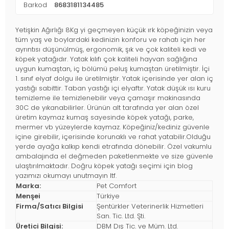
Barkod
8683181134485
Yetişkin Ağırlığı 8Kg yi geçmeyen küçük ırk köpeğinizin veya
tüm yaş ve boylardaki kedinizin konforu ve rahatı için her
ayrıntısı düşünülmüş, ergonomik, şık ve çok kaliteli kedi ve
köpek yatağıdır. Yatak kılıfı çok kaliteli hayvan sağlığına
uygun kumaştan, iç bölümü peluş kumaştan üretilmiştir. İçi
1. sınıf elyaf dolgu ile üretilmiştir. Yatak içerisinde yer alan iç
yastığı sabittir. Taban yastığı içi elyaftır. Yatak düşük ısı kuru
temizleme ile temizlenebilir veya çamaşır makinasında
30C de yıkanabilirler. Ürünün alt tarafında yer alan özel
üretim kaymaz kumaş sayesinde köpek yatağı, parke,
mermer vb yüzeylerde kaymaz. Köpeğiniz/kediniz güvenle
içine girebilir, içerisinde korunaklı ve rahat yatabilir.Olduğu
yerde ayağa kalkıp kendi etrafında dönebilir. Özel vakumlu
ambalajında el değmeden paketlenmekte ve size güvenle
ulaştırılmaktadır. Doğru köpek yatağı seçimi için blog
yazımızı okumayı unutmayın ltf.
Marka:
Pet Comfort
Menşei
Türkiye
Firma/Satıcı Bilgisi
Şentürkler Veterinerlik Hizmetleri
San. Tic. Ltd. Şti.
Üretici Bilgisi:
DBM Dış Tic. ve Müm. Ltd.