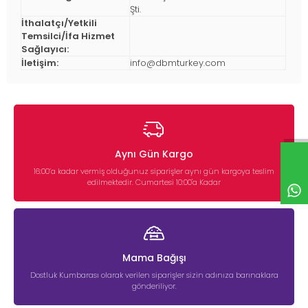
Şti.
İthalatçı/Yetkili
Temsilci/İfa Hizmet
Sağlayıcı:
İletişim:
info@dbmturkey.com
Aynı Gün Kargo
16:00’a kadar vermiş olduğunuz siparişler aynı gün kargoya teslim
edilmektedir. Cumartesi 10:00'a Kadar
Mama Bağışı
Dostluk Kumbarası olarak verilen siparişler sizin adınıza barınaklara
gönderiliyor.