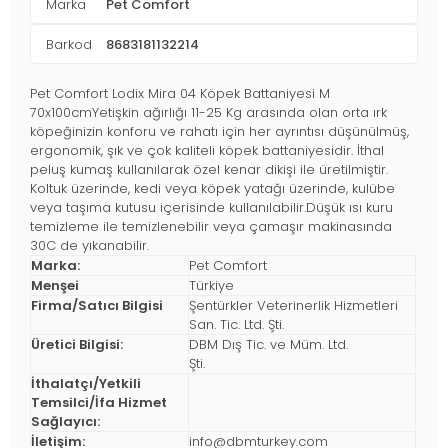
Marka
Pet Comfort
Barkod
8683181132214
Pet Comfort Lodix Mira 04 Köpek Battaniyesi M
70x100cmYetişkin ağırlığı 11-25 Kg arasında olan orta ırk
köpeğinizin konforu ve rahatı için her ayrıntısı düşünülmüş,
ergonomik, şık ve çok kaliteli köpek battaniyesidir. İthal
peluş kumaş kullanılarak özel kenar dikişi ile üretilmiştir.
Koltuk üzerinde, kedi veya köpek yatağı üzerinde, kulübe
veya taşıma kutusu içerisinde kullanılabilir.Düşük ısı kuru
temizleme ile temizlenebilir veya çamaşır makinasında
30C de yıkanabilir.
Marka:
Pet Comfort
Menşei
Türkiye
Firma/Satıcı Bilgisi
Şentürkler Veterinerlik Hizmetleri
San. Tic. Ltd. Şti.
Üretici Bilgisi:
DBM Dış Tic. ve Müm. Ltd.
Şti.
İthalatçı/Yetkili
Temsilci/İfa Hizmet
Sağlayıcı:
İletişim:
info@dbmturkey.com