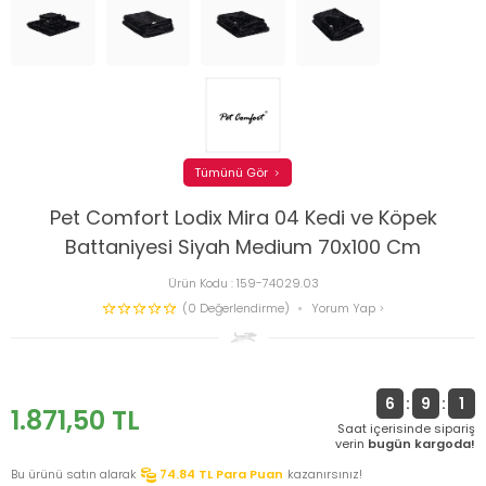
Tümünü Gör
Pet Comfort Lodix Mira 04 Kedi ve Köpek
Battaniyesi Siyah Medium 70x100 Cm
Ürün Kodu :
159-74029.03
(0 Değerlendirme)
Yorum Yap
6
:
9
:
0
1.871,50
TL
Saat içerisinde sipariş
verin
bugün kargoda!
Bu ürünü satın alarak
74.84
TL Para Puan
kazanırsınız!