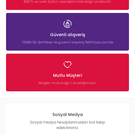
849 TL ve üzeri bütün siparişlerinizde kargo ücretsizdir.
Güvenli alışveriş
256Bit SSL Sertifikası ile güvenli alışveriş Petihtiyac.com’da
Mutlu Müşteri
Müşteri mutluluğu 1. önceliğimizdir.
Sosyal Medya
Sosyal medya hesaplarımızdan bizi takip
edebilirsiniz.